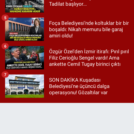
Tadilat başlıyor...
5
Foça Belediyesi’nde koltuklar bir bir
boşaldı: Nikah memuru bile garaj
amiri oldu!
6
Özgür Özel'den İzmir itirafı: Pırıl pırıl
Filiz Cerioğlu Sengel vardı! Ama
ankette Cemil Tugay birinci çıktı
7
SON DAKİKA Kuşadası
Belediyesi'ne üçüncü dalga
operasyonu! Gözaltılar var