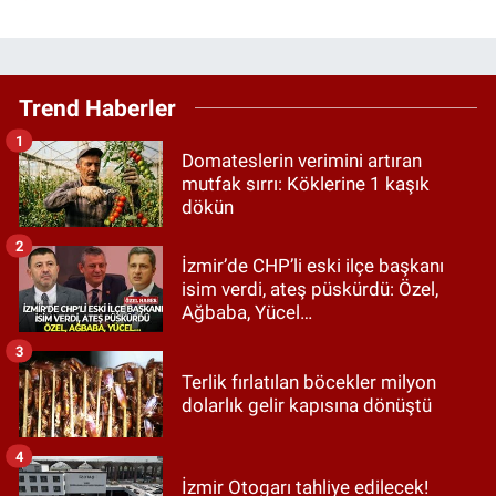
Trend Haberler
1
Domateslerin verimini artıran
mutfak sırrı: Köklerine 1 kaşık
dökün
2
İzmir’de CHP’li eski ilçe başkanı
isim verdi, ateş püskürdü: Özel,
Ağbaba, Yücel…
3
Terlik fırlatılan böcekler milyon
dolarlık gelir kapısına dönüştü
4
İzmir Otogarı tahliye edilecek!