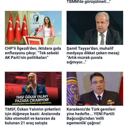
TBMM'de görüşülmeli...”
CHP’li İlgezdi’den, iktidara gıda
Şamil Tayyar’dan, muhalif
enflasyonu çıkışı: “Tek sebebi
medyaya dikkat çeken mesaj:
AK Parti’nin politikaları”
“Artık mızrak çuvala
sığmıyor...”
TMSF, Özkan Yalım'ın şirketleri
Karadeniz'de Türk gemileri
için düğmeye bastı: Aralarında
yine hedefte... YENİ Partili
lüks otomobil ve karavan da
Bağcıoğlu'ndan 'milli
bulunan 21 araç satışta
egemenlik' çağrısı!