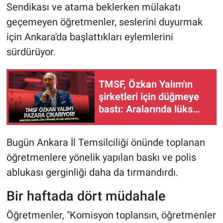
Sendikası ve atama beklerken mülakatı
geçemeyen öğretmenler, seslerini duyurmak
için Ankara'da başlattıkları eylemlerini
sürdürüyor.
TMSF, Özkan Yalım'ın
şirketleri için düğmeye
bastı: Aralarında lüks
otomobil ve karavan da
bulunan 21 araç satışta
Bugün Ankara İl Temsilciliği önünde toplanan
öğretmenlere yönelik yapılan baskı ve polis
ablukası gerginliği daha da tırmandırdı.
Bir haftada dört müdahale
Öğretmenler, "Komisyon toplansın, öğretmenler