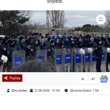
söyledi.
Paylaş
-
+
A
A
Ebru Asitan
21.06.2026 - 21:04
Okunma Süresi: 1 Dk