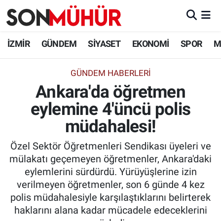
İzmir Nöbetçi Eczaneler
İZMİR
GÜNDEM
SİYASET
EKONOMİ
SPOR
M
İzmir Hava Durumu
GÜNDEM HABERLERI
Ankara'da öğretmen
İzmir Namaz Vakitleri
eylemine 4'üncü polis
İzmir Trafik Yoğunluk Haritası
müdahalesi!
Süper Lig Puan Durumu ve Fikstür
Özel Sektör Öğretmenleri Sendikası üyeleri ve
mülakatı geçemeyen öğretmenler, Ankara'daki
Tüm Manşetler
eylemlerini sürdürdü. Yürüyüşlerine izin
verilmeyen öğretmenler, son 6 günde 4 kez
Son Dakika Haberleri
polis müdahalesiyle karşılaştıklarını belirterek
haklarını alana kadar mücadele edeceklerini
Haber Arşivi