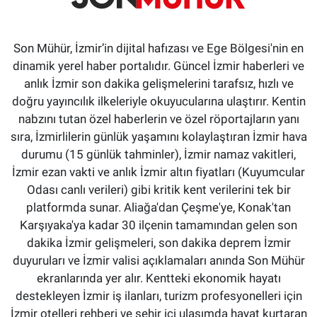
Son Mühür, İzmir’in dijital hafızası ve Ege Bölgesi'nin en
dinamik yerel haber portalıdır. Güncel İzmir haberleri ve
anlık İzmir son dakika gelişmelerini tarafsız, hızlı ve
doğru yayıncılık ilkeleriyle okuyucularına ulaştırır. Kentin
nabzını tutan özel haberlerin ve özel röportajların yanı
sıra, İzmirlilerin günlük yaşamını kolaylaştıran İzmir hava
durumu (15 günlük tahminler), İzmir namaz vakitleri,
İzmir ezan vakti ve anlık İzmir altın fiyatları (Kuyumcular
Odası canlı verileri) gibi kritik kent verilerini tek bir
platformda sunar. Aliağa'dan Çeşme'ye, Konak'tan
Karşıyaka'ya kadar 30 ilçenin tamamından gelen son
dakika İzmir gelişmeleri, son dakika deprem İzmir
duyuruları ve İzmir valisi açıklamaları anında Son Mühür
ekranlarında yer alır. Kentteki ekonomik hayatı
destekleyen İzmir iş ilanları, turizm profesyonelleri için
İzmir otelleri rehberi ve şehir içi ulaşımda hayat kurtaran