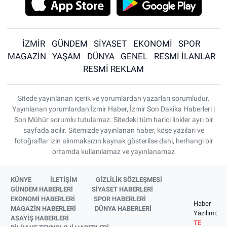
İZMİR
GÜNDEM
SİYASET
EKONOMİ
SPOR
MAGAZİN
YAŞAM
DÜNYA
GENEL
RESMİ İLANLAR
RESMİ REKLAM
Sitede yayınlanan içerik ve yorumlardan yazarları sorumludur.
Yayınlanan yorumlardan İzmir Haber, İzmir Son Dakika Haberleri |
Son Mühür sorumlu tutulamaz. Sitedeki tüm harici linkler ayrı bir
sayfada açılır. Sitemizde yayınlanan haber, köşe yazıları ve
fotoğraflar izin alınmaksızın kaynak gösterilse dahi, herhangi bir
ortamda kullanılamaz ve yayınlanamaz
KÜNYE
İLETİŞİM
GİZLİLİK SÖZLEŞMESİ
GÜNDEM HABERLERİ
SİYASET HABERLERİ
EKONOMİ HABERLERİ
SPOR HABERLERİ
Haber
MAGAZİN HABERLERİ
DÜNYA HABERLERİ
Yazılımı:
ASAYİŞ HABERLERİ
TE