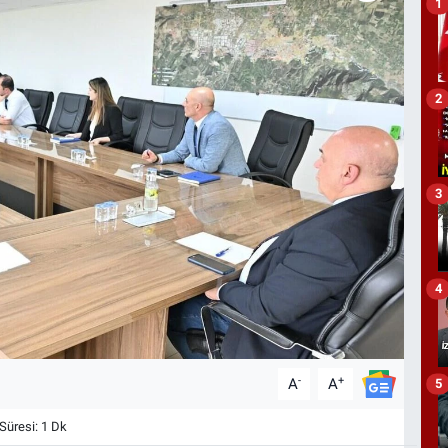
1
2
3
4
-
+
A
A
5
üresi: 1 Dk