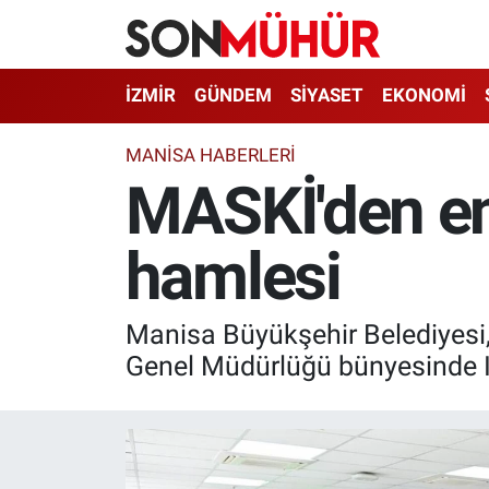
İzmir Nöbetçi Eczaneler
İZMİR
GÜNDEM
SİYASET
EKONOMİ
İzmir Hava Durumu
MANİSA HABERLERİ
MASKİ'den en
İzmir Namaz Vakitleri
hamlesi
İzmir Trafik Yoğunluk Haritası
Süper Lig Puan Durumu ve Fikstür
Manisa Büyükşehir Belediyesi,
Tüm Manşetler
Genel Müdürlüğü bünyesinde IS
Son Dakika Haberleri
Haber Arşivi