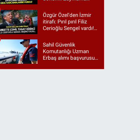
iğneleri gıda
harcamalarını vurdu!
Özgür Özel'den İzmir
itirafı: Pırıl pırıl Filiz
Cerioğlu Sengel vardı!
Ama ankette Cemil
Tugay birinci çıktı
Sahil Güvenlik
Komutanlığı Uzman
Erbaş alımı başvurusu
nasıl yapılır? 2026
başvuru şartları neler?