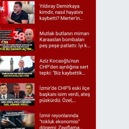
Yıldıray Demirkaya
kimdir, nasıl hayatını
kaybetti? Merter'in
tanınan ismi için taziye
mesajı
Mutlak butlanın mimarı
Karaaslan bombaları
peş peşe patlattı: İyi ki
bu davayı açtım…
Aziz Kocaoğlu'nun
CHP'den ayrılığına sert
tepki: "Biz kaybettik
ama partimizi terk
etmedik"
İzmir’de CHP’li eski ilçe
başkanı isim verdi, ateş
püskürdü: Özel,
Ağbaba, Yücel…
İzmir reyonlarında
"tokluk ekonomisi"
dönemi: Zayıflama