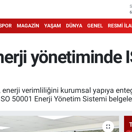
6
1
SPOR
MAGAZİN
YAŞAM
DÜNYA
GENEL
RESMİ İL
6
4
erji yönetiminde 
5
6
 enerji verimliliğini kurumsal yapıya en
O 50001 Enerji Yönetim Sistemi belgelen