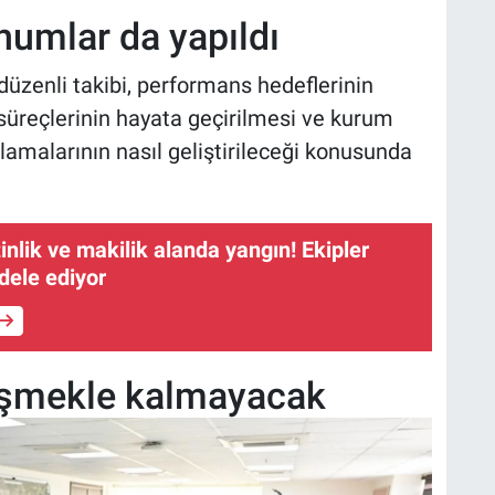
numlar da yapıldı
n düzenli takibi, performans hedeflerinin
 süreçlerinin hayata geçirilmesi ve kurum
lamalarının nasıl geliştirileceği konusunda
nlik ve makilik alanda yangın! Ekipler
dele ediyor
üşmekle kalmayacak