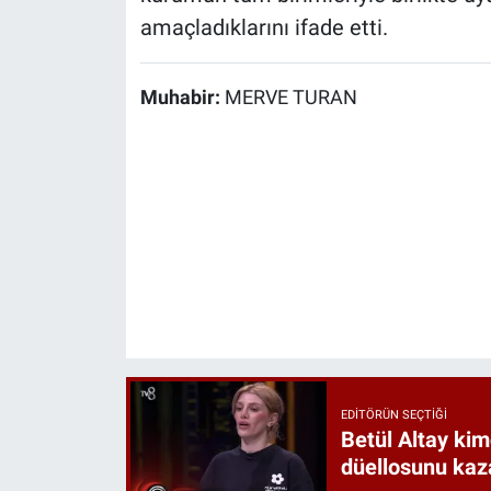
amaçladıklarını ifade etti.
Muhabir:
MERVE TURAN
EDITÖRÜN SEÇTIĞI
Betül Altay kim
düellosunu ka