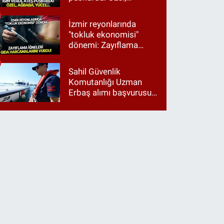
Ağbaba, Yücel…
İzmir reyonlarında
"tokluk ekonomisi"
dönemi: Zayıflama
iğneleri gıda
harcamalarını vurdu!
Sahil Güvenlik
Komutanlığı Uzman
Erbaş alımı başvurusu
nasıl yapılır? 2026
başvuru şartları neler?