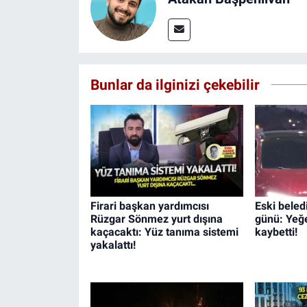
Bunlar da ilginizi çekebilir
Firari başkan yardımcısı
Eski beled
Rüzgar Sönmez yurt dışına
günü: Yeğe
kaçacaktı: Yüz tanıma sistemi
kaybetti!
yakalattı!