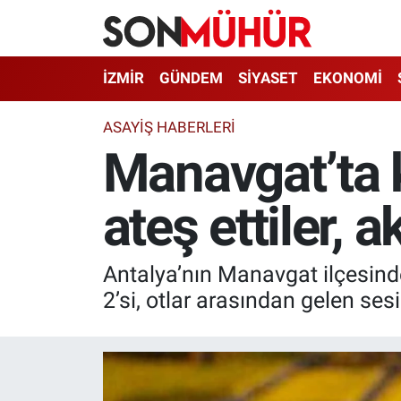
İzmir Nöbetçi Eczaneler
İZMİR
GÜNDEM
SİYASET
EKONOMİ
İzmir Hava Durumu
ASAYIŞ HABERLERI
Manavgat’ta 
İzmir Namaz Vakitleri
ateş ettiler, 
İzmir Trafik Yoğunluk Haritası
Süper Lig Puan Durumu ve Fikstür
Antalya’nın Manavgat ilçesind
Tüm Manşetler
2’si, otlar arasından gelen ses
Son Dakika Haberleri
Haber Arşivi