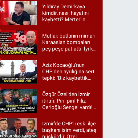
Yıldıray Demirkaya
kimdir, nasıl hayatını
kaybetti? Merter'in
tanınan ismi için taziye
mesajı
Mutlak butlanın mimarı
Karaaslan bombaları
peş peşe patlattı: İyi ki
bu davayı açtım…
Aziz Kocaoğlu'nun
CHP'den ayrılığına sert
tepki: "Biz kaybettik
ama partimizi terk
etmedik"
Özgür Özel'den İzmir
itirafı: Pırıl pırıl Filiz
Cerioğlu Sengel vardı!
Ama ankette Cemil
Tugay birinci çıktı
İzmir’de CHP’li eski ilçe
başkanı isim verdi, ateş
püskürdü: Özel,