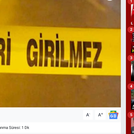
1
2
3
4
-
+
A
A
5
nma Süresi: 1 Dk