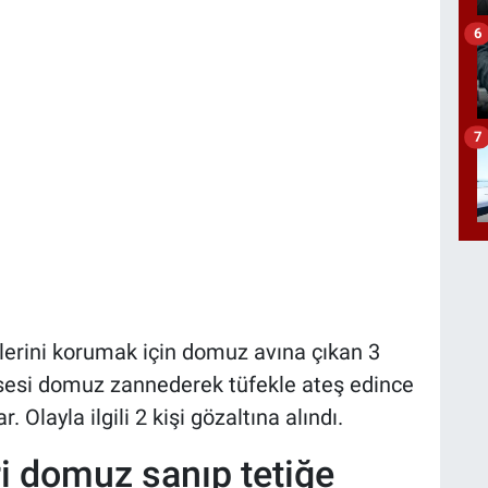
6
7
lerini korumak için domuz avına çıkan 3
n sesi domuz zannederek tüfekle ateş edince
Olayla ilgili 2 kişi gözaltına alındı.
ri domuz sanıp tetiğe