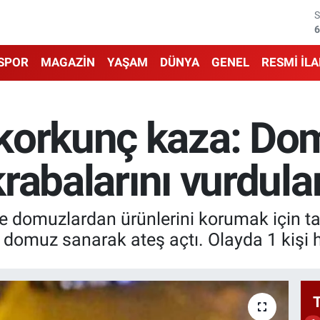
6
6
SPOR
MAGAZİN
YAŞAM
DÜNYA
GENEL
RESMİ İL
1
6
korkunç kaza: Do
4
akrabalarını vurdular
5
e domuzlardan ürünlerini korumak için ta
i domuz sanarak ateş açtı. Olayda 1 kişi h