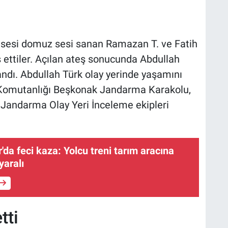
n sesi domuz sesi sanan Ramazan T. ve Fatih
eş ettiler. Açılan ateş sonucunda Abdullah
ndı. Abdullah Türk olay yerinde yaşamını
 Komutanlığı Beşkonak Jandarma Karakolu,
Jandarma Olay Yeri İnceleme ekipleri
da feci kaza: Yolcu treni tarım aracına
 yaralı
tti