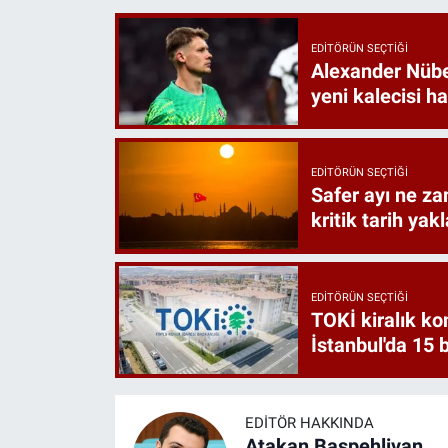
EDITÖRÜN SEÇTIĞI
Alexander Nübel
yeni kalecisi h
EDITÖRÜN SEÇTIĞI
Safer ayı ne za
kritik tarih yakl
EDITÖRÜN SEÇTIĞI
TOKİ kiralık k
İstanbul'da 15 bi
EDITÖR HAKKINDA
Atakan Başpehlivan