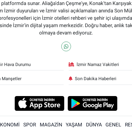
tek bir platformda sunar. Aliağa'dan Çeşme'ye, Konak'tan Karşı
 İzmir duyuruları ve İzmir valisi açıklamaları anında Son Mü
profesyonelleri için İzmir otelleri rehberi ve şehir içi ulaşımd
nde İzmir'in dijital yaşam merkezidir. Doğru haber, anlık ta
olmaya devam ediyoruz.
ir Hava Durumu
İzmir Namaz Vakitleri
 Manşetler
Son Dakika Haberleri
EKONOMİ
SPOR
MAGAZİN
YAŞAM
DÜNYA
GENEL
RE