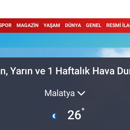
SPOR
MAGAZİN
YAŞAM
DÜNYA
GENEL
RESMİ İL
n, Yarın ve 1 Haftalık Hava D
Malatya
°
26