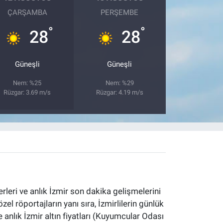
ÇARŞAMBA
PERŞEMBE
°
°
28
28
Güneşli
Güneşli
Nem: %25
Nem: %29
Rüzgar: 3.69 m/s
Rüzgar: 4.19 m/s
erleri ve anlık İzmir son dakika gelişmelerini
özel röportajların yanı sıra, İzmirlilerin günlük
 anlık İzmir altın fiyatları (Kuyumcular Odası