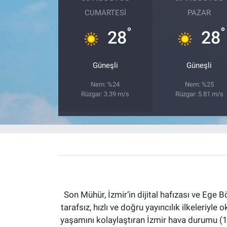
CUMARTESI
PAZAR
°
°
28
28
Güneşli
Güneşli
Nem: %24
Nem: %25
Rüzgar: 3.39 m/s
Rüzgar: 5.81 m/s
Son Mühür, İzmir’in dijital hafızası ve Ege B
tarafsız, hızlı ve doğru yayıncılık ilkeleriyle 
yaşamını kolaylaştıran İzmir hava durumu (15 