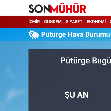
İzmir Nöbetçi Eczaneler
İZMİR
GÜNDEM
SİYASET
EKONOMİ
İzmir Hava Durumu
Pütürge Hava Durumu
İzmir Namaz Vakitleri
İzmir Trafik Yoğunluk Haritası
Pütürge Bugü
Süper Lig Puan Durumu ve Fikstür
Tüm Manşetler
ŞU AN
Son Dakika Haberleri
Haber Arşivi