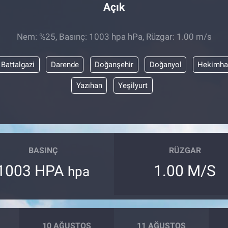
Açık
Nem: %25, Basınç: 1003 hpa hPa, Rüzgar: 1.00 m/s
Battalgazi
Darende
Doğanşehir
Doğanyol
Hekimha
Yazıhan
Yeşilyurt
BASINÇ
RÜZGAR
1003 HPA
1.00 M/S
hpa
10 AĞUSTOS
11 AĞUSTOS