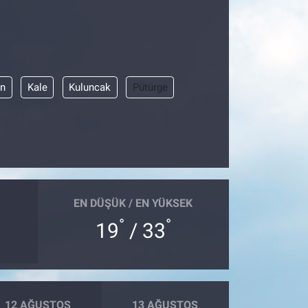
n
Kale
Kuluncak
Pütürge
EN DÜŞÜK / EN YÜKSEK
°
°
19
/ 33
12 AĞUSTOS
13 AĞUSTOS