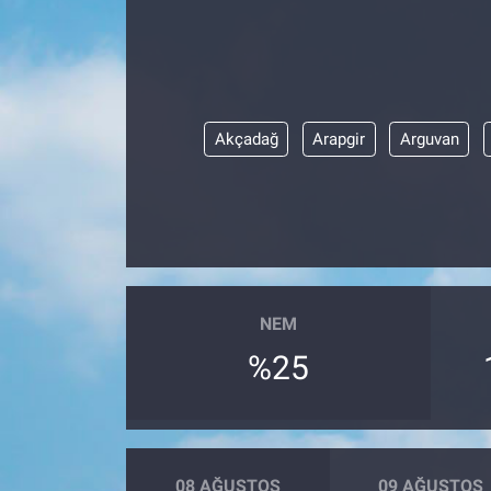
Akçadağ
Arapgir
Arguvan
NEM
%25
08 AĞUSTOS
09 AĞUSTOS