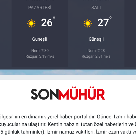
PAZARTESI
SALI
°
°
26
27
Güneşli
Güneşli
Nem: %30
Nem: %28
Rüzgar: 3.19 m/s
Rüzgar: 2.81 m/s
ölgesi'nin en dinamik yerel haber portalıdır. Güncel İzmir hab
okuyucularına ulaştırır. Kentin nabzını tutan özel haberlerin ve 
günlük tahminler), İzmir namaz vakitleri, İzmir ezan vakti ve