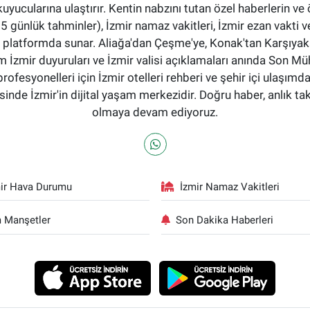
okuyucularına ulaştırır. Kentin nabzını tutan özel haberlerin ve 
günlük tahminler), İzmir namaz vakitleri, İzmir ezan vakti ve
tek bir platformda sunar. Aliağa'dan Çeşme'ye, Konak'tan Karşı
 İzmir duyuruları ve İzmir valisi açıklamaları anında Son Mü
profesyonelleri için İzmir otelleri rehberi ve şehir içi ulaşımd
nde İzmir'in dijital yaşam merkezidir. Doğru haber, anlık ta
olmaya devam ediyoruz.
ir Hava Durumu
İzmir Namaz Vakitleri
 Manşetler
Son Dakika Haberleri