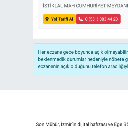
İSTİKLAL MAH CUMHURİYET MEYDANI 
Yol Tarifi Al
0 (531) 383 44 20
Her eczane gece boyunca açık olmayabilir, 
beklenmedik durumlar nedeniyle nöbete ge
eczanenin açık olduğunu telefon aracılığıyla 
Son Mühür, İzmir’in dijital hafızası ve Ege B