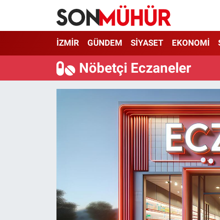
İzmir Nöbetçi Eczaneler
İZMİR
GÜNDEM
SİYASET
EKONOMİ
İzmir Hava Durumu
Nöbetçi Eczaneler
İzmir Namaz Vakitleri
İzmir Trafik Yoğunluk Haritası
Süper Lig Puan Durumu ve Fikstür
Tüm Manşetler
Son Dakika Haberleri
Haber Arşivi