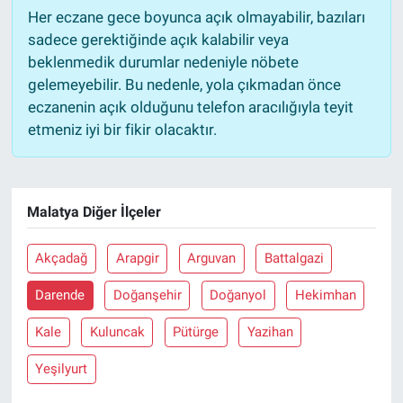
Her eczane gece boyunca açık olmayabilir, bazıları
sadece gerektiğinde açık kalabilir veya
beklenmedik durumlar nedeniyle nöbete
gelemeyebilir. Bu nedenle, yola çıkmadan önce
eczanenin açık olduğunu telefon aracılığıyla teyit
etmeniz iyi bir fikir olacaktır.
Malatya Diğer İlçeler
Akçadağ
Arapgir
Arguvan
Battalgazi
Darende
Doğanşehir
Doğanyol
Hekimhan
Kale
Kuluncak
Pütürge
Yazihan
Yeşilyurt