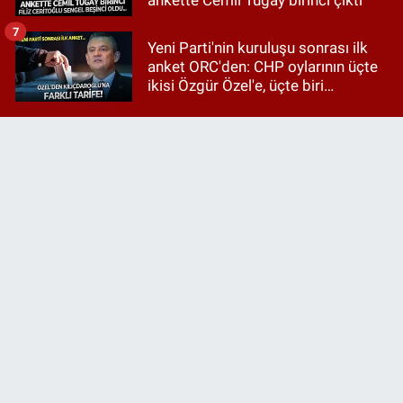
7
Yeni Parti'nin kuruluşu sonrası ilk
anket ORC'den: CHP oylarının üçte
ikisi Özgür Özel'e, üçte biri
Kılıçdaroğlu'na