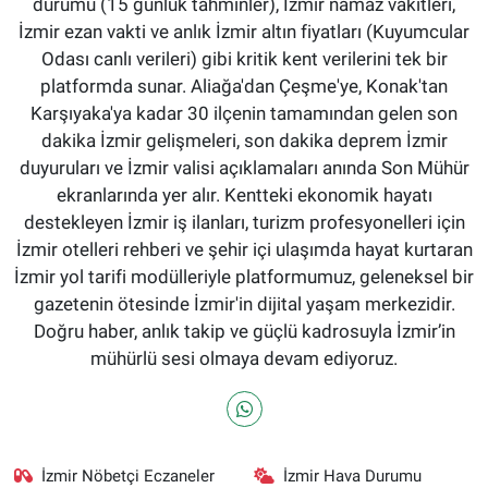
durumu (15 günlük tahminler), İzmir namaz vakitleri,
İzmir ezan vakti ve anlık İzmir altın fiyatları (Kuyumcular
Odası canlı verileri) gibi kritik kent verilerini tek bir
platformda sunar. Aliağa'dan Çeşme'ye, Konak'tan
Karşıyaka'ya kadar 30 ilçenin tamamından gelen son
dakika İzmir gelişmeleri, son dakika deprem İzmir
duyuruları ve İzmir valisi açıklamaları anında Son Mühür
ekranlarında yer alır. Kentteki ekonomik hayatı
destekleyen İzmir iş ilanları, turizm profesyonelleri için
İzmir otelleri rehberi ve şehir içi ulaşımda hayat kurtaran
İzmir yol tarifi modülleriyle platformumuz, geleneksel bir
gazetenin ötesinde İzmir'in dijital yaşam merkezidir.
Doğru haber, anlık takip ve güçlü kadrosuyla İzmir’in
mühürlü sesi olmaya devam ediyoruz.
İzmir Nöbetçi Eczaneler
İzmir Hava Durumu