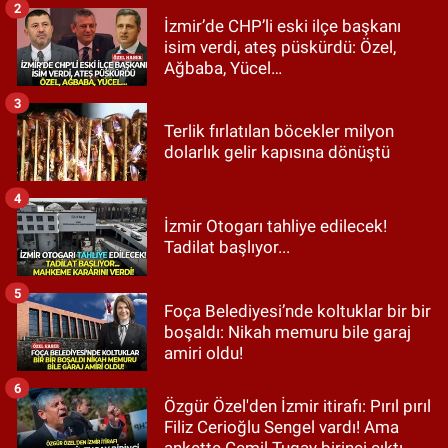
2
İzmir’de CHP’li eski ilçe başkanı
isim verdi, ateş püskürdü: Özel,
Ağbaba, Yücel…
3
Terlik fırlatılan böcekler milyon
dolarlık gelir kapısına dönüştü
4
İzmir Otogarı tahliye edilecek!
Tadilat başlıyor...
5
Foça Belediyesi’nde koltuklar bir bir
boşaldı: Nikah memuru bile garaj
amiri oldu!
6
Özgür Özel'den İzmir itirafı: Pırıl pırıl
Filiz Cerioğlu Sengel vardı! Ama
ankette Cemil Tugay birinci çıktı