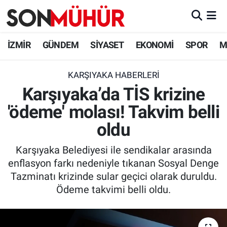
İzmir Nöbetçi Eczaneler
İZMİR
GÜNDEM
SİYASET
EKONOMİ
SPOR
M
İzmir Hava Durumu
KARŞIYAKA HABERLERI
Karşıyaka’da TİS krizine
İzmir Namaz Vakitleri
'ödeme' molası! Takvim belli
İzmir Trafik Yoğunluk Haritası
oldu
Süper Lig Puan Durumu ve Fikstür
Karşıyaka Belediyesi ile sendikalar arasında
enflasyon farkı nedeniyle tıkanan Sosyal Denge
Tüm Manşetler
Tazminatı krizinde sular geçici olarak duruldu.
Ödeme takvimi belli oldu.
Son Dakika Haberleri
Haber Arşivi