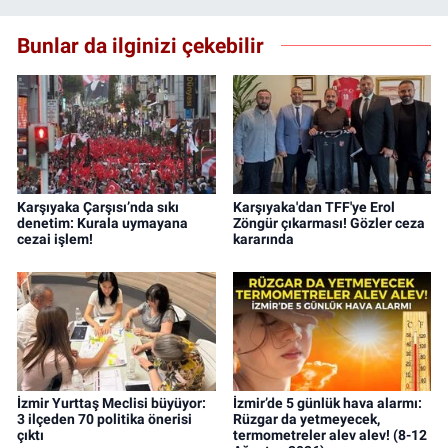
Bunlar da ilginizi çekebilir
Karşıyaka Çarşısı’nda sıkı
Karşıyaka'dan TFF'ye Erol
denetim: Kurala uymayana
Zöngür çıkarması! Gözler ceza
cezai işlem!
kararında
İzmir Yurttaş Meclisi büyüyor:
İzmir’de 5 günlük hava alarmı:
3 ilçeden 70 politika önerisi
Rüzgar da yetmeyecek,
çıktı
termometreler alev alev! (8-12