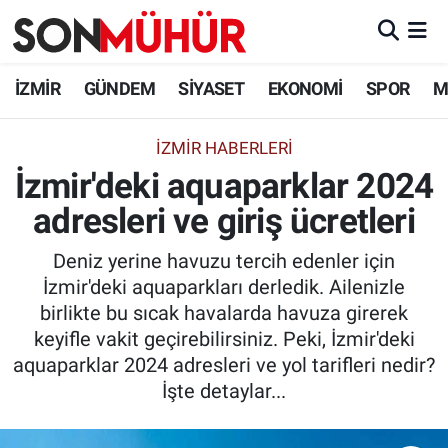
İzmir Nöbetçi Eczaneler
İZMİR
GÜNDEM
SİYASET
EKONOMİ
SPOR
M
İzmir Hava Durumu
İZMIR HABERLERI
İzmir'deki aquaparklar 2024
İzmir Namaz Vakitleri
adresleri ve giriş ücretleri
İzmir Trafik Yoğunluk Haritası
Deniz yerine havuzu tercih edenler için
Süper Lig Puan Durumu ve Fikstür
İzmir'deki aquaparkları derledik. Ailenizle
birlikte bu sıcak havalarda havuza girerek
Tüm Manşetler
keyifle vakit geçirebilirsiniz. Peki, İzmir'deki
aquaparklar 2024 adresleri ve yol tarifleri nedir?
Son Dakika Haberleri
İşte detaylar...
Haber Arşivi