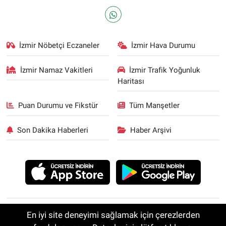
İzmir Nöbetçi Eczaneler
İzmir Hava Durumu
İzmir Namaz Vakitleri
İzmir Trafik Yoğunluk
Haritası
Puan Durumu ve Fikstür
Tüm Manşetler
Son Dakika Haberleri
Haber Arşivi
İZMİR
GÜNDEM
SİYASET
EKONOMİ
SPOR
En iyi site deneyimi sağlamak için çerezlerden
MAGAZİN
YAŞAM
DÜNYA
GENEL
RESMİ İLANLAR