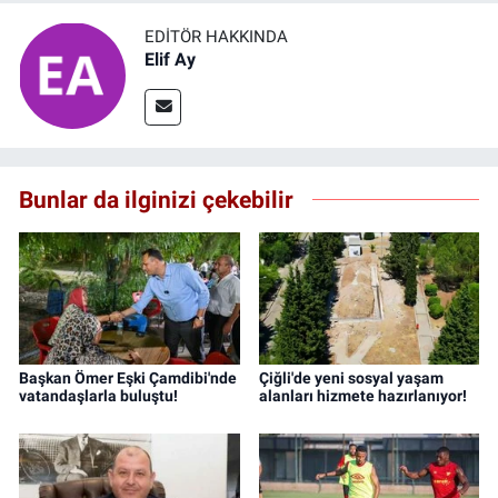
EDITÖR HAKKINDA
Elif Ay
Bunlar da ilginizi çekebilir
Başkan Ömer Eşki Çamdibi'nde
Çiğli'de yeni sosyal yaşam
vatandaşlarla buluştu!
alanları hizmete hazırlanıyor!