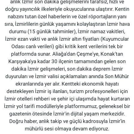
anlık İzmir son dakika gelişmelerini tarafsız, hızlı ve
doğru yayıncılık ilkeleriyle okuyucularına ulaştırır. Kentin
nabzını tutan özel haberlerin ve özel röportajların yanı
sıra, İzmirlilerin günlük yaşamını kolaylaştıran İzmir hava
durumu (15 günlük tahminler), İzmir namaz vakitleri,
İzmir ezan vakti ve anlık İzmir altın fiyatları (Kuyumcular
Odası canlı verileri) gibi kritik kent verilerini tek bir
platformda sunar. Aliağa'dan Çeşme'ye, Konak'tan
Karşıyaka'ya kadar 30 ilçenin tamamından gelen son
dakika İzmir gelişmeleri, son dakika deprem İzmir
duyuruları ve İzmir valisi açıklamaları anında Son Mühür
ekranlarında yer alır. Kentteki ekonomik hayatı
destekleyen İzmir iş ilanları, turizm profesyonelleri için
İzmir otelleri rehberi ve şehir içi ulaşımda hayat kurtaran
İzmir yol tarifi modülleriyle platformumuz, geleneksel bir
gazetenin ötesinde İzmir'in dijital yaşam merkezidir.
Doğru haber, anlık takip ve güçlü kadrosuyla İzmir’in
mühürlü sesi olmaya devam ediyoruz.