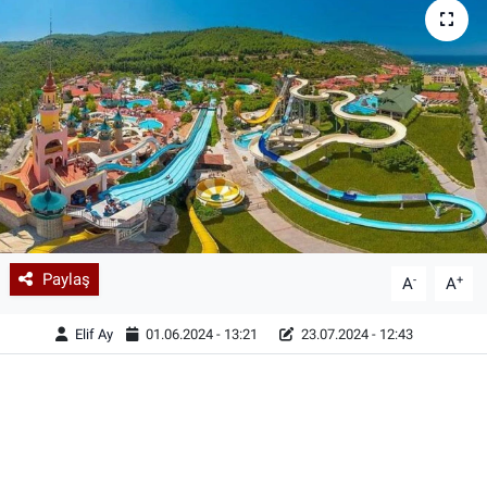
Paylaş
-
+
A
A
Elif Ay
01.06.2024 - 13:21
23.07.2024 - 12:43