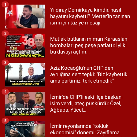
1
Yıldıray Demirkaya kimdir, nasıl
hayatını kaybetti? Merter'in tanınan
ismi için taziye mesajı
2
Mutlak butlanın mimarı Karaaslan
bombaları peş peşe patlattı: İyi ki
bu davayı açtım…
3
Aziz Kocaoğlu'nun CHP'den
ayrılığına sert tepki: "Biz kaybettik
ama partimizi terk etmedik"
4
İzmir’de CHP’li eski ilçe başkanı
isim verdi, ateş püskürdü: Özel,
Ağbaba, Yücel…
5
İzmir reyonlarında "tokluk
ekonomisi" dönemi: Zayıflama