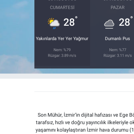
CUMARTESI
PAZAR
°
°
28
28
Yakınlarda Yer Yer Yağmur
Dumanlı Pus
Nem: %79
Nem: %77
Rüzgar: 3.89 m/s
Rüzgar: 3.11 m/s
Son Mühür, İzmir’in dijital hafızası ve Ege B
tarafsız, hızlı ve doğru yayıncılık ilkeleriyle 
yaşamını kolaylaştıran İzmir hava durumu (15 