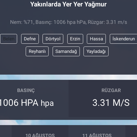
Yakınlarda Yer Yer Yağmur
Nem: %71, Basınç: 1006 hpa hPa, Rüzgar: 3.31 m/s
Belen
Defne
Dörtyol
Erzin
Hassa
İskenderun
Reyhanlı
Samandağ
Yayladağı
BASINÇ
RÜZGAR
1006 HPA
3.31 M/S
hpa
10 AĞUSTOS
11 AĞUSTOS