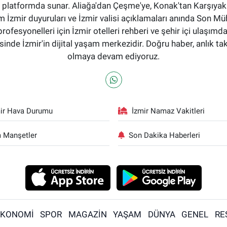
tek bir platformda sunar. Aliağa'dan Çeşme'ye, Konak'tan Karşı
 İzmir duyuruları ve İzmir valisi açıklamaları anında Son Mü
profesyonelleri için İzmir otelleri rehberi ve şehir içi ulaşımd
nde İzmir'in dijital yaşam merkezidir. Doğru haber, anlık ta
olmaya devam ediyoruz.
ir Hava Durumu
İzmir Namaz Vakitleri
 Manşetler
Son Dakika Haberleri
EKONOMİ
SPOR
MAGAZİN
YAŞAM
DÜNYA
GENEL
RE