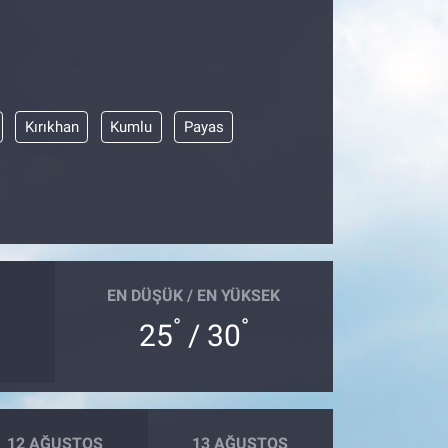
Kırıkhan
Kumlu
Payas
EN DÜŞÜK / EN YÜKSEK
°
°
25
/ 30
12 AĞUSTOS
13 AĞUSTOS