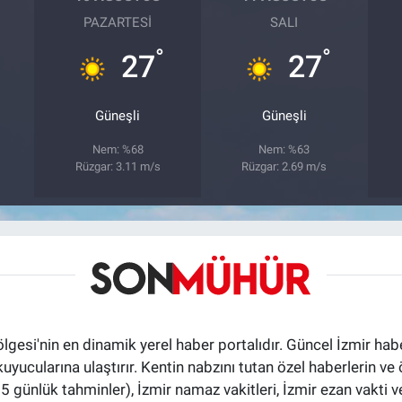
PAZARTESI
SALI
°
°
27
27
Güneşli
Güneşli
Nem: %68
Nem: %63
Rüzgar: 3.11 m/s
Rüzgar: 2.69 m/s
ölgesi'nin en dinamik yerel haber portalıdır. Güncel İzmir hab
okuyucularına ulaştırır. Kentin nabzını tutan özel haberlerin ve 
günlük tahminler), İzmir namaz vakitleri, İzmir ezan vakti ve