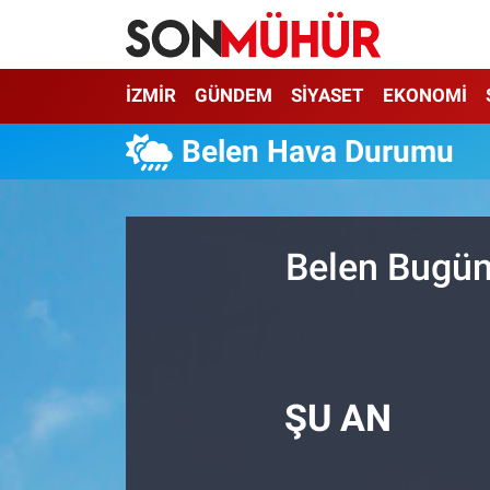
İzmir Nöbetçi Eczaneler
İZMİR
GÜNDEM
SİYASET
EKONOMİ
İzmir Hava Durumu
Belen Hava Durumu
İzmir Namaz Vakitleri
İzmir Trafik Yoğunluk Haritası
Belen Bugün
Süper Lig Puan Durumu ve Fikstür
Tüm Manşetler
ŞU AN
Son Dakika Haberleri
Haber Arşivi