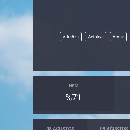
Altınözü
Antakya
Arsuz
NEM
%71
08 AĞUSTOS
09 AĞUSTOS