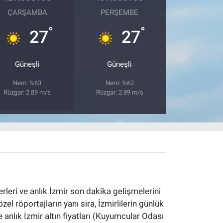
ÇARŞAMBA
PERŞEMBE
°
°
27
27
Güneşli
Güneşli
Nem: %63
Nem: %62
Rüzgar: 2.89 m/s
Rüzgar: 2.89 m/s
erleri ve anlık İzmir son dakika gelişmelerini
özel röportajların yanı sıra, İzmirlilerin günlük
 anlık İzmir altın fiyatları (Kuyumcular Odası