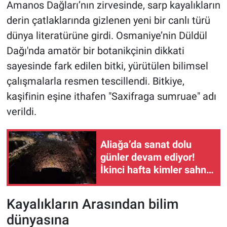
Amanos Dağları’nın zirvesinde, sarp kayalıkların
derin çatlaklarında gizlenen yeni bir canlı türü
dünya literatürüne girdi. Osmaniye’nin Düldül
Dağı'nda amatör bir botanikçinin dikkati
sayesinde fark edilen bitki, yürütülen bilimsel
çalışmalarla resmen tescillendi. Bitkiye,
kaşifinin eşine ithafen "Saxifraga sumruae" adı
verildi.
Aliağa’da sanat dolu
günler devam ediyor!
İkinci hafta kimler sahne
alacak?
Kayalıkların Arasından bilim
dünyasına