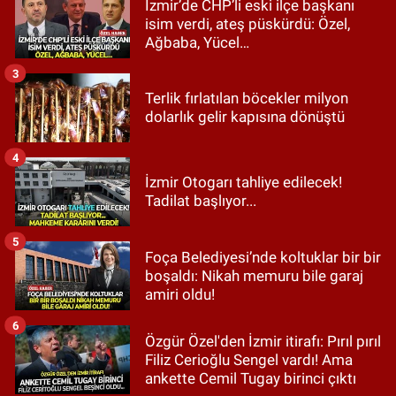
İzmir’de CHP’li eski ilçe başkanı
isim verdi, ateş püskürdü: Özel,
Ağbaba, Yücel…
3
Terlik fırlatılan böcekler milyon
dolarlık gelir kapısına dönüştü
4
İzmir Otogarı tahliye edilecek!
Tadilat başlıyor...
5
Foça Belediyesi’nde koltuklar bir bir
boşaldı: Nikah memuru bile garaj
amiri oldu!
6
Özgür Özel'den İzmir itirafı: Pırıl pırıl
Filiz Cerioğlu Sengel vardı! Ama
ankette Cemil Tugay birinci çıktı