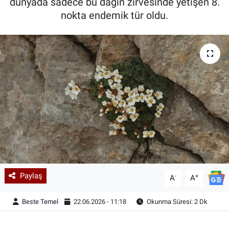
dünyada sadece bu dağın zirvesinde yetişen 8.
nokta endemik tür oldu.
Paylaş
-
+
A
A
Beste Temel
22.06.2026 - 11:18
Okunma Süresi: 2 Dk