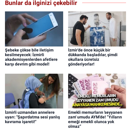
Bunlar da ilginizi çekebilir
Şebeke çökse bile iletişim
İzmir’de önce küçük bir
kesilmeyecek: İzmirli
dükkanda başladılar, şimdi
akademisyenlerden afetlere
okullara ücretsiz
karşı devrim gibi model!
gönderiyorlar!
İzmirli uzmandan annelere
Emekli memurların 'seyyanen
uyarı: "Şapırdatma sesi yanlış
zam' umudu AYM’de! “Yılların
kavrama işareti!"
emeği emekli olunca yok
olmaz”