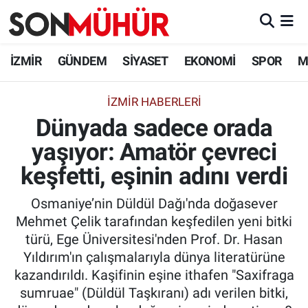
İzmir Nöbetçi Eczaneler
İZMİR
GÜNDEM
SİYASET
EKONOMİ
SPOR
M
İzmir Hava Durumu
İZMIR HABERLERI
Dünyada sadece orada
İzmir Namaz Vakitleri
yaşıyor: Amatör çevreci
İzmir Trafik Yoğunluk Haritası
keşfetti, eşinin adını verdi
Süper Lig Puan Durumu ve Fikstür
Osmaniye’nin Düldül Dağı'nda doğasever
Mehmet Çelik tarafından keşfedilen yeni bitki
Tüm Manşetler
türü, Ege Üniversitesi'nden Prof. Dr. Hasan
Yıldırım'ın çalışmalarıyla dünya literatürüne
Son Dakika Haberleri
kazandırıldı. Kaşifinin eşine ithafen "Saxifraga
sumruae" (Düldül Taşkıranı) adı verilen bitki,
Haber Arşivi