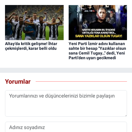
Altay’da kritik gelişme! İhtar
Yeni Parti İzmir adını kullanan
çekmişlerdi, karar belli oldu
sahte bir hesap ''Yazıklar olsun
sana Cemil Tugay…'' dedi, Yeni
Parti'den uyarı gecikmedi
Yorumlar