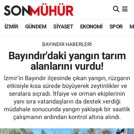
İzmir Nöbetçi Eczaneler
İZMİR
GÜNDEM
SİYASET
EKONOMİ
SPOR
M
İzmir Hava Durumu
BAYINDIR HABERLERI
Bayındır'daki yangın tarım
İzmir Namaz Vakitleri
alanlarını vurdu!
İzmir Trafik Yoğunluk Haritası
İzmir’in Bayındır ilçesinde çıkan yangın, rüzgarın
Süper Lig Puan Durumu ve Fikstür
etkisiyle kısa sürede büyüyerek zeytinlikler ve
seralara sıçradı. İtfaiye ve orman ekiplerinin
Tüm Manşetler
yanı sıra vatandaşların da destek verdiği
müdahale sonucunda yangın yaklaşık bir saatlik
Son Dakika Haberleri
çalışmanın ardından kontrol altına alındı.
Haber Arşivi