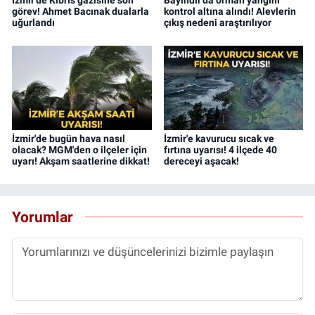
görev! Ahmet Bacınak dualarla
kontrol altına alındı! Alevlerin
uğurlandı
çıkış nedeni araştırılıyor
İzmir'de bugün hava nasıl
İzmir'e kavurucu sıcak ve
olacak? MGM'den o ilçeler için
fırtına uyarısı! 4 ilçede 40
uyarı! Akşam saatlerine dikkat!
dereceyi aşacak!
Yorumlar