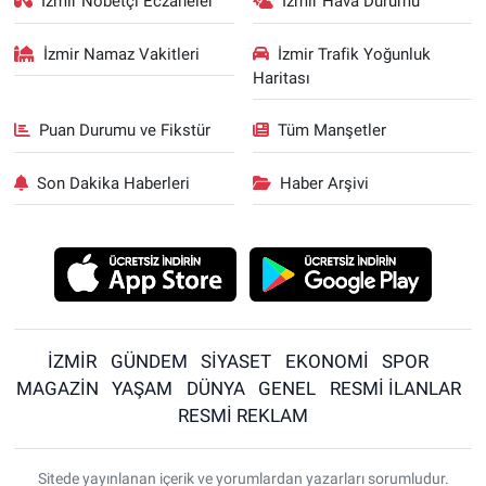
İzmir Nöbetçi Eczaneler
İzmir Hava Durumu
İzmir Namaz Vakitleri
İzmir Trafik Yoğunluk
Haritası
Puan Durumu ve Fikstür
Tüm Manşetler
Son Dakika Haberleri
Haber Arşivi
İZMİR
GÜNDEM
SİYASET
EKONOMİ
SPOR
MAGAZİN
YAŞAM
DÜNYA
GENEL
RESMİ İLANLAR
RESMİ REKLAM
Sitede yayınlanan içerik ve yorumlardan yazarları sorumludur.