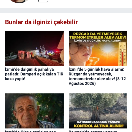
Bunlar da ilginizi çekebilir
İzmir'de dalgınlık pahalıya
İzmir’de 5 günlük hava alarmı:
patladı: Damperi açık kalan TIR
Rüzgar da yetmeyecek,
kaza yaptı!
termometreler alev alev! (8-12
Ağustos 2026)
İzmir'de Kıbrıs gazisine son
Bayındır’da orman yangını