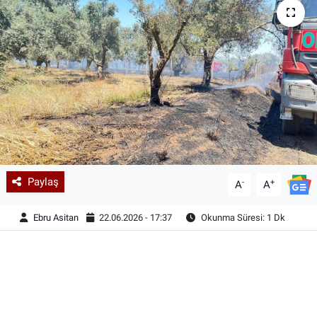
Paylaş
-
+
A
A
Ebru Asitan
22.06.2026 - 17:37
Okunma Süresi: 1 Dk