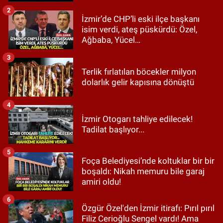
2
İzmir’de CHP’li eski ilçe başkanı
isim verdi, ateş püskürdü: Özel,
Ağbaba, Yücel…
3
Terlik fırlatılan böcekler milyon
dolarlık gelir kapısına dönüştü
4
İzmir Otogarı tahliye edilecek!
Tadilat başlıyor...
5
Foça Belediyesi’nde koltuklar bir bir
boşaldı: Nikah memuru bile garaj
amiri oldu!
6
Özgür Özel'den İzmir itirafı: Pırıl pırıl
Filiz Cerioğlu Sengel vardı! Ama