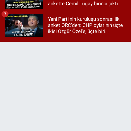
ankette Cemil Tugay birinci çıktı
7
Yeni Parti'nin kuruluşu sonrası ilk
anket ORC'den: CHP oylarının üçte
ikisi Özgür Özel'e, üçte biri
Kılıçdaroğlu'na