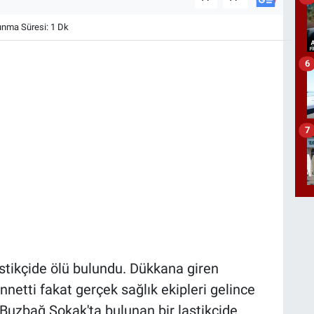
nma Süresi: 1 Dk
6
7
astikçide ölü bulundu. Dükkana giren
nnetti fakat gerçek sağlık ekipleri gelince
i Buzbağ Sokak'ta bulunan bir lastikçide