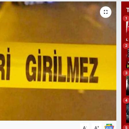
1
2
3
4
-
+
A
A
5