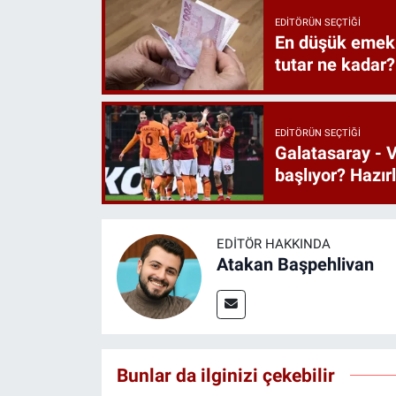
EDITÖRÜN SEÇTIĞI
En düşük emekl
tutar ne kadar?
EDITÖRÜN SEÇTIĞI
Galatasaray - V
başlıyor? Hazı
EDITÖR HAKKINDA
Atakan Başpehlivan
Bunlar da ilginizi çekebilir