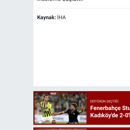
Kaynak:
İHA
EDITÖRÜN SEÇTIĞI
Fenerbahçe St
Kadıköy'de 2-0'