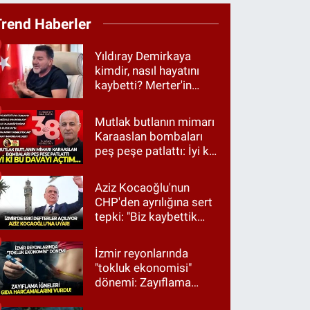
Trend Haberler
Yıldıray Demirkaya
kimdir, nasıl hayatını
kaybetti? Merter'in
tanınan ismi için taziye
mesajı
Mutlak butlanın mimarı
Karaaslan bombaları
peş peşe patlattı: İyi ki
bu davayı açtım…
Aziz Kocaoğlu'nun
CHP'den ayrılığına sert
tepki: "Biz kaybettik
ama partimizi terk
etmedik"
İzmir reyonlarında
"tokluk ekonomisi"
dönemi: Zayıflama
iğneleri gıda