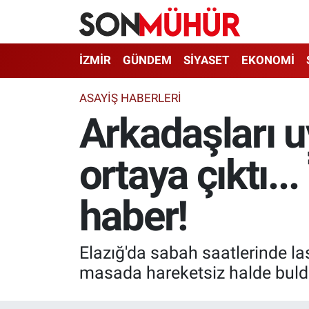
İzmir Nöbetçi Eczaneler
İZMİR
GÜNDEM
SİYASET
EKONOMİ
İzmir Hava Durumu
ASAYIŞ HABERLERI
Arkadaşları 
İzmir Namaz Vakitleri
ortaya çıktı.
İzmir Trafik Yoğunluk Haritası
Süper Lig Puan Durumu ve Fikstür
haber!
Tüm Manşetler
Elazığ'da sabah saatlerinde la
Son Dakika Haberleri
masada hareketsiz halde buld
Haber Arşivi