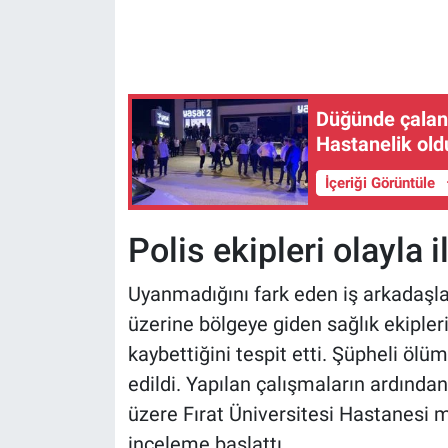
Düğünde çalan ş
Hastanelik oldu
İçeriği Görüntüle
Polis ekipleri olayla i
Uyanmadığını fark eden iş arkadaşlar
üzerine bölgeye giden sağlık ekipler
kaybettiğini tespit etti. Şüpheli ölüm
edildi. Yapılan çalışmaların ardında
üzere Fırat Üniversitesi Hastanesi mor
inceleme başlattı.