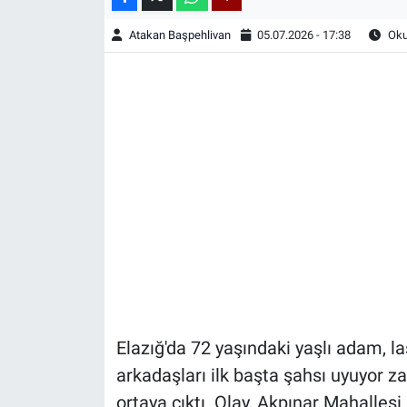
Atakan Başpehlivan
05.07.2026 - 17:38
Oku
Elazığ'da 72 yaşındaki yaşlı adam, l
arkadaşları ilk başta şahsı uyuyor za
ortaya çıktı. Olay, Akpınar Mahalles