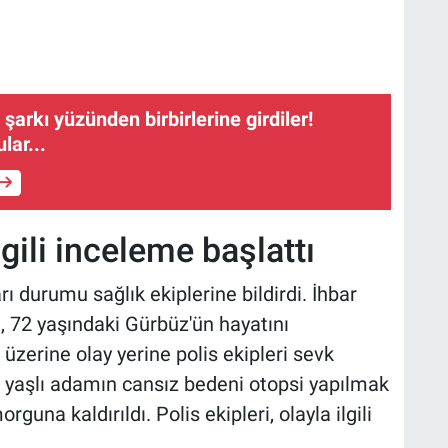
arkı yüzünden birbirlerine girdiler!
lar...
lgili inceleme başlattı
ı durumu sağlık ekiplerine bildirdi. İhbar
i, 72 yaşındaki Gürbüz'ün hayatını
 üzerine olay yerine polis ekipleri sevk
n yaşlı adamın cansız bedeni otopsi yapılmak
guna kaldırıldı. Polis ekipleri, olayla ilgili