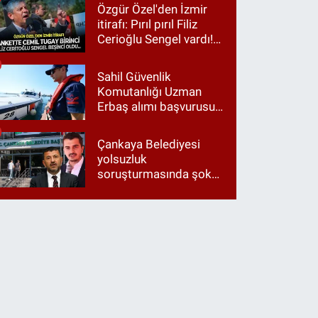
harcamalarını vurdu!
Özgür Özel'den İzmir
itirafı: Pırıl pırıl Filiz
Cerioğlu Sengel vardı!
Ama ankette Cemil
Tugay birinci çıktı
Sahil Güvenlik
Komutanlığı Uzman
Erbaş alımı başvurusu
nasıl yapılır? 2026
başvuru şartları neler?
Çankaya Belediyesi
yolsuzluk
soruşturmasında şok
itiraf: "Belediyeyi Veli
Ağbaba yönetiyordu..."