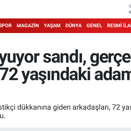
6
6
SPOR
MAGAZİN
YAŞAM
DÜNYA
GENEL
RESMİ İL
1
6
uyuyor sandı, gerç
4
.. 72 yaşındaki ada
5
stikçi dükkanına giden arkadaşları, 72 ya
u.