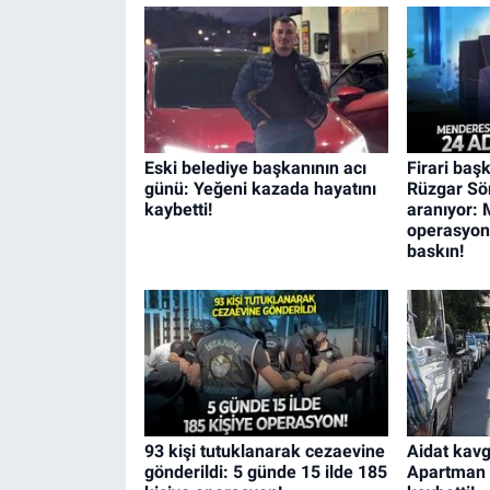
Eski belediye başkanının acı
Firari baş
günü: Yeğeni kazada hayatını
Rüzgar Sö
kaybetti!
aranıyor:
operasyon
baskın!
93 kişi tutuklanarak cezaevine
Aidat kavg
gönderildi: 5 günde 15 ilde 185
Apartman y