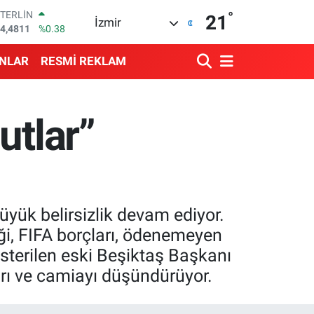
4,4811
%0.38
°
GRAM ALTIN
21
İzmir
660.55
%0.03
BİST100
3.779
%-14
ANLAR
RESMİ REKLAM
BITCOIN
4.998,24
%0.35
DOLAR
7,7436
%0.18
utlar”
EURO
5,2510
%0.32
üyük belirsizlik devam ediyor.
iği, FIFA borçları, ödenemeyen
österilen eski Beşiktaş Başkanı
arı ve camiayı düşündürüyor.