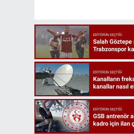
EDITÖRÜN SEÇTIĞI
Salah Göztepe
Trabzonspor k
EDITÖRÜN SEÇTIĞI
Kanalların frek
kanallar nasıl 
EDITÖRÜN SEÇTIĞI
GSB antrenör a
kadro için ilan ç