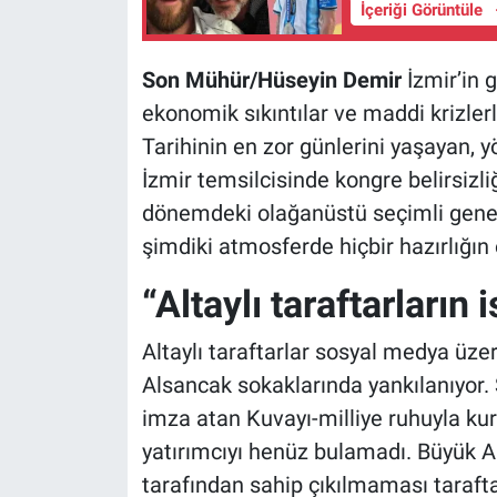
İçeriği Görüntüle
Son Mühür/Hüseyin Demir
İzmir’in 
ekonomik sıkıntılar ve maddi krizle
Tarihinin en zor günlerini yaşayan,
İzmir temsilcisinde kongre belirsizl
dönemdeki olağanüstü seçimli gene
şimdiki atmosferde hiçbir hazırlığın
“Altaylı taraftarların 
Altaylı taraftarlar sosyal medya üz
Alsancak sokaklarında yankılanıyor. Şa
imza atan Kuvayı-milliye ruhuyla ku
yatırımcıyı henüz bulamadı. Büyük Al
tarafından sahip çıkılmaması tarafta