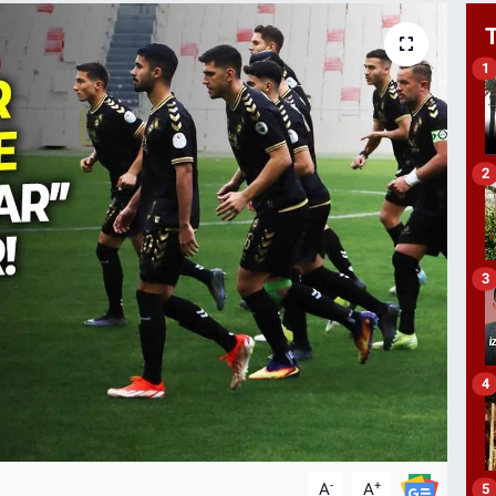
1
2
3
4
-
+
A
A
5