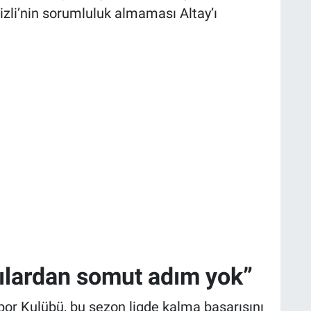
li’nin sorumluluk almaması Altay’ı
cılardan somut adım yok”
or Kulübü, bu sezon ligde kalma başarısını