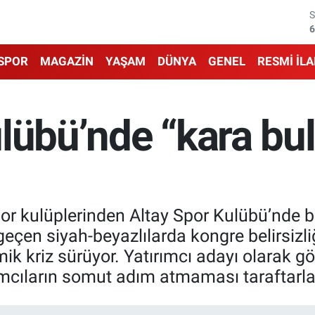
6
6
1
SPOR
MAGAZİN
YAŞAM
DÜNYA
GENEL
RESMİ İL
6
4
lübü’nde “kara bul
5
spor kulüplerinden Altay Spor Kulübü’nde b
geçen siyah-beyazlılarda kongre belirsizl
ik kriz sürüyor. Yatırımcı adayı olarak g
rımcıların somut adım atmaması taraftarl