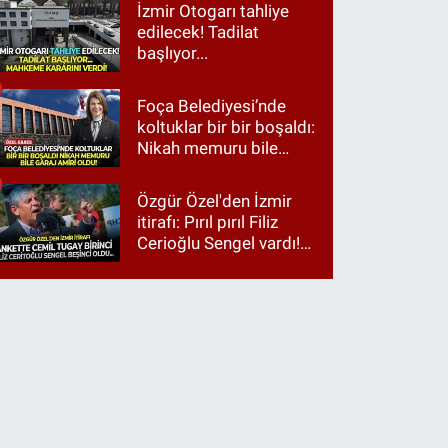
İzmir Otogarı tahliye
edilecek! Tadilat
başlıyor...
Foça Belediyesi’nde
koltuklar bir bir boşaldı:
Nikah memuru bile
garaj amiri oldu!
Özgür Özel'den İzmir
itirafı: Pırıl pırıl Filiz
Cerioğlu Sengel vardı!
Ama ankette Cemil
Tugay birinci çıktı