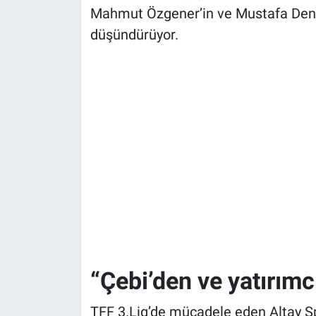
Mahmut Özgener’in ve Mustafa Deniz
düşündürüyor.
“Çebi’den ve yatırım
TFF 3.Lig’de mücadele eden Altay Sp