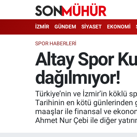
İzmir Nöbetçi Eczaneler
İZMİR
GÜNDEM
SİYASET
EKONOMİ
İzmir Hava Durumu
SPOR HABERLERI
Altay Spor Ku
İzmir Namaz Vakitleri
dağılmıyor!
İzmir Trafik Yoğunluk Haritası
Süper Lig Puan Durumu ve Fikstür
Türkiye’nin ve İzmir’in köklü 
Tüm Manşetler
Tarihinin en kötü günlerinden 
maaşlar ile finansal ve ekonom
Son Dakika Haberleri
Ahmet Nur Çebi ile diğer yatı
Haber Arşivi