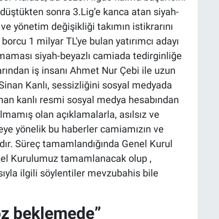
 düştükten sonra 3.Lig’e kanca atan siyah-
ve yönetim değişikliği takımın istikrarını
rcu 1 milyar TL'ye bulan yatırımcı adayı
maması siyah-beyazlı camiada tedirginliğe
arından iş insanı Ahmet Nur Çebi ile uzun
Sinan Kanlı, sessizliğini sosyal medyada
inan kanlı resmi sosyal medya hesabından
lmamış olan açıklamalarla, asılsız ve
eye yönelik bu haberler camiamızın ve
adır. Süreç tamamlandığında Genel Kurul
enel Kurulumuz tamamlanacak olup ,
yla ilgili söylentiler mevzubahis bile
z beklemede”