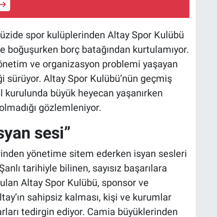
güzide spor kulüplerinden Altay Spor Kulübü
rle boğuşurken borç batağından kurtulamıyor.
 yönetim ve organizasyon problemi yaşayan
iği sürüyor. Altay Spor Kulübü’nün geçmiş
l kurulunda büyük heyecan yaşanırken
 olmadığı gözlemleniyor.
isyan sesi”
erinden yönetime sitem ederken isyan sesleri
nlı tarihiyle bilinen, sayısız başarılara
rulan Altay Spor Kulübü, sponsor ve
tay’ın sahipsiz kalması, kişi ve kurumlar
rları tedirgin ediyor. Camia büyüklerinden