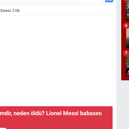
üresi: 2 Dk
6
7
mdir, neden öldü? Lionel Messi babasını