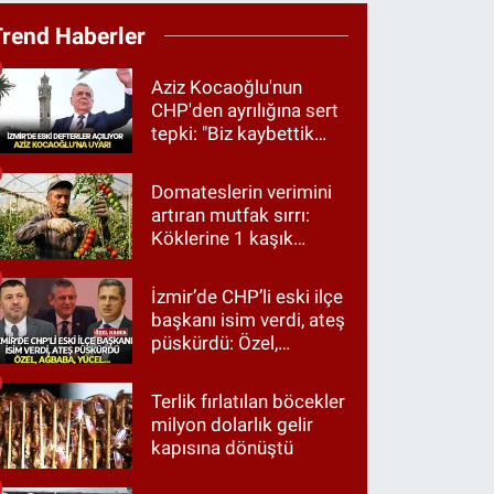
Trend Haberler
Aziz Kocaoğlu'nun
CHP'den ayrılığına sert
tepki: "Biz kaybettik
ama partimizi terk
etmedik"
Domateslerin verimini
artıran mutfak sırrı:
Köklerine 1 kaşık
dökün
İzmir’de CHP’li eski ilçe
başkanı isim verdi, ateş
püskürdü: Özel,
Ağbaba, Yücel…
Terlik fırlatılan böcekler
milyon dolarlık gelir
kapısına dönüştü