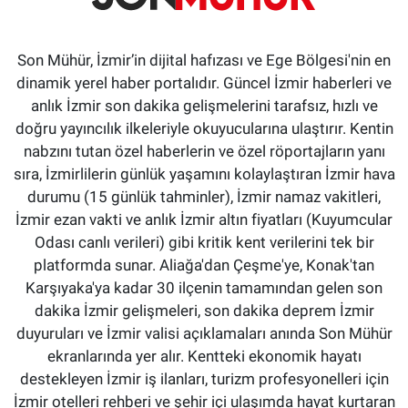
Son Mühür, İzmir’in dijital hafızası ve Ege Bölgesi'nin en
dinamik yerel haber portalıdır. Güncel İzmir haberleri ve
anlık İzmir son dakika gelişmelerini tarafsız, hızlı ve
doğru yayıncılık ilkeleriyle okuyucularına ulaştırır. Kentin
nabzını tutan özel haberlerin ve özel röportajların yanı
sıra, İzmirlilerin günlük yaşamını kolaylaştıran İzmir hava
durumu (15 günlük tahminler), İzmir namaz vakitleri,
İzmir ezan vakti ve anlık İzmir altın fiyatları (Kuyumcular
Odası canlı verileri) gibi kritik kent verilerini tek bir
platformda sunar. Aliağa'dan Çeşme'ye, Konak'tan
Karşıyaka'ya kadar 30 ilçenin tamamından gelen son
dakika İzmir gelişmeleri, son dakika deprem İzmir
duyuruları ve İzmir valisi açıklamaları anında Son Mühür
ekranlarında yer alır. Kentteki ekonomik hayatı
destekleyen İzmir iş ilanları, turizm profesyonelleri için
İzmir otelleri rehberi ve şehir içi ulaşımda hayat kurtaran