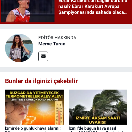
Ebrar Karakurt'un sağlık durumu
nasıl? Ebrar Karakurt Avrupa
Şampiyonası'nda sahada olacak
mı?
EDITÖR HAKKINDA
Merve Turan
Bunlar da ilginizi çekebilir
İzmir’de 5 günlük hava alarmı:
İzmir'de bugün hava nasıl