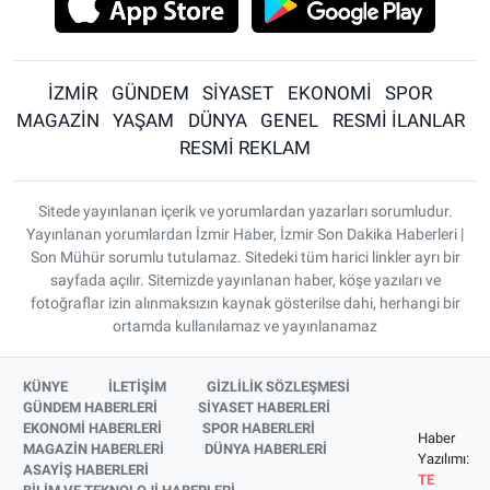
İZMİR
GÜNDEM
SİYASET
EKONOMİ
SPOR
MAGAZİN
YAŞAM
DÜNYA
GENEL
RESMİ İLANLAR
RESMİ REKLAM
Sitede yayınlanan içerik ve yorumlardan yazarları sorumludur.
Yayınlanan yorumlardan İzmir Haber, İzmir Son Dakika Haberleri |
Son Mühür sorumlu tutulamaz. Sitedeki tüm harici linkler ayrı bir
sayfada açılır. Sitemizde yayınlanan haber, köşe yazıları ve
fotoğraflar izin alınmaksızın kaynak gösterilse dahi, herhangi bir
ortamda kullanılamaz ve yayınlanamaz
KÜNYE
İLETİŞİM
GİZLİLİK SÖZLEŞMESİ
GÜNDEM HABERLERİ
SİYASET HABERLERİ
EKONOMİ HABERLERİ
SPOR HABERLERİ
Haber
MAGAZİN HABERLERİ
DÜNYA HABERLERİ
Yazılımı:
ASAYİŞ HABERLERİ
TE