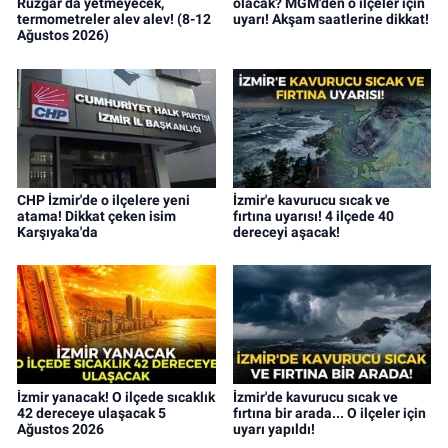
Rüzgar da yetmeyecek,
olacak? MGM'den o ilçeler için
termometreler alev alev! (8-12
uyarı! Akşam saatlerine dikkat!
Ağustos 2026)
CHP İzmir'de o ilçelere yeni
İzmir'e kavurucu sıcak ve
atama! Dikkat çeken isim
fırtına uyarısı! 4 ilçede 40
Karşıyaka'da
dereceyi aşacak!
İzmir yanacak! O ilçede sıcaklık
İzmir'de kavurucu sıcak ve
42 dereceye ulaşacak 5
fırtına bir arada... O ilçeler için
Ağustos 2026
uyarı yapıldı!