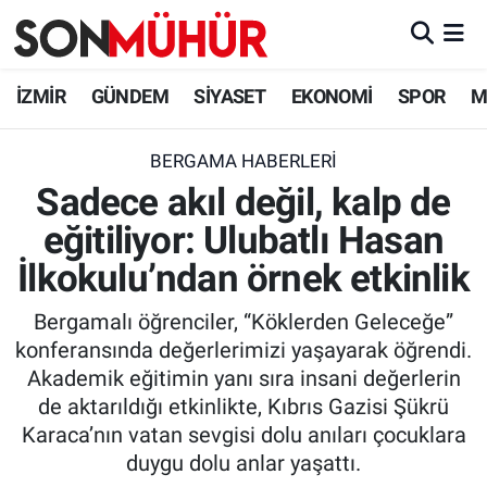
İzmir Nöbetçi Eczaneler
İZMİR
GÜNDEM
SİYASET
EKONOMİ
SPOR
M
İzmir Hava Durumu
BERGAMA HABERLERI
Sadece akıl değil, kalp de
İzmir Namaz Vakitleri
eğitiliyor: Ulubatlı Hasan
İzmir Trafik Yoğunluk Haritası
İlkokulu’ndan örnek etkinlik
Süper Lig Puan Durumu ve Fikstür
Bergamalı öğrenciler, “Köklerden Geleceğe”
konferansında değerlerimizi yaşayarak öğrendi.
Tüm Manşetler
Akademik eğitimin yanı sıra insani değerlerin
de aktarıldığı etkinlikte, Kıbrıs Gazisi Şükrü
Son Dakika Haberleri
Karaca’nın vatan sevgisi dolu anıları çocuklara
duygu dolu anlar yaşattı.
Haber Arşivi