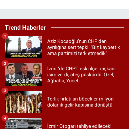
Trend Haberler
1
Aziz Kocaoğlu'nun CHP'den
ayrılığına sert tepki: "Biz kaybettik
ama partimizi terk etmedik"
2
İzmir’de CHP’li eski ilçe başkanı
isim verdi, ateş püskürdü: Özel,
Ağbaba, Yücel…
3
Terlik fırlatılan böcekler milyon
dolarlık gelir kapısına dönüştü
4
İzmir Otogarı tahliye edilecek!