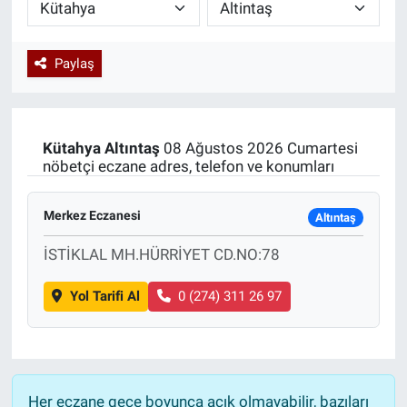
Paylaş
Kütahya
Altıntaş
08 Ağustos 2026 Cumartesi
nöbetçi eczane adres, telefon ve konumları
Merkez Eczanesi
Altıntaş
İSTİKLAL MH.HÜRRİYET CD.NO:78
Yol Tarifi Al
0 (274) 311 26 97
Her eczane gece boyunca açık olmayabilir, bazıları