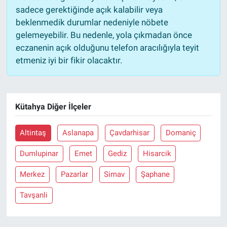
sadece gerektiğinde açık kalabilir veya
beklenmedik durumlar nedeniyle nöbete
gelemeyebilir. Bu nedenle, yola çıkmadan önce
eczanenin açık olduğunu telefon aracılığıyla teyit
etmeniz iyi bir fikir olacaktır.
Kütahya Diğer İlçeler
Altintaş
Aslanapa
Çavdarhisar
Domaniç
Dumlupinar
Emet
Gediz
Hisarcik
Merkez
Pazarlar
Simav
Şaphane
Tavşanli