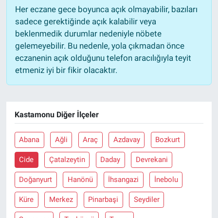
Her eczane gece boyunca açık olmayabilir, bazıları
sadece gerektiğinde açık kalabilir veya
beklenmedik durumlar nedeniyle nöbete
gelemeyebilir. Bu nedenle, yola çıkmadan önce
eczanenin açık olduğunu telefon aracılığıyla teyit
etmeniz iyi bir fikir olacaktır.
Kastamonu Diğer İlçeler
Abana
Ağli
Araç
Azdavay
Bozkurt
Cide
Çatalzeytin
Daday
Devrekani
Doğanyurt
Hanönü
İhsangazi
İnebolu
Küre
Merkez
Pinarbaşi
Seydiler