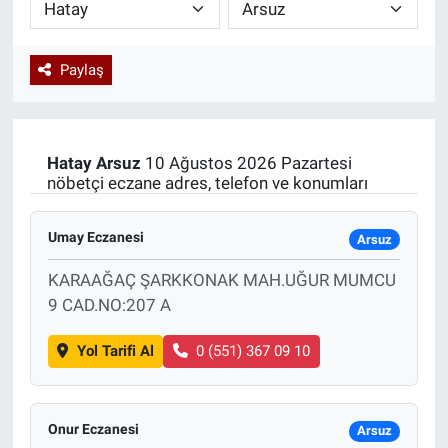
Paylaş
Hatay
Arsuz
10 Ağustos 2026 Pazartesi
nöbetçi eczane adres, telefon ve konumları
Umay Eczanesi
Arsuz
KARAAĞAÇ ŞARKKONAK MAH.UĞUR MUMCU
9 CAD.NO:207 A
Yol Tarifi Al
0 (551) 367 09 10
Onur Eczanesi
Arsuz