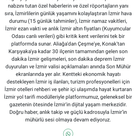
nabzını tutan özel haberlerin ve özel röportajların yanı
sıra, İzmirlilerin günlük yaşamını kolaylaştıran İzmir hava
durumu (15 günlük tahminler), İzmir namaz vakitleri,
İzmir ezan vakti ve anlık İzmir altın fiyatları (Kuyumcular
Odası canlı verileri) gibi kritik kent verilerini tek bir
platformda sunar. Aliağa'dan Çeşme'ye, Konak'tan
Karşıyaka'ya kadar 30 ilçenin tamamından gelen son
dakika İzmir gelişmeleri, son dakika deprem İzmir
duyuruları ve İzmir valisi açıklamaları anında Son Mühür
ekranlarında yer alır. Kentteki ekonomik hayatı
destekleyen İzmir iş ilanları, turizm profesyonelleri için
İzmir otelleri rehberi ve şehir içi ulaşımda hayat kurtaran
İzmir yol tarifi modülleriyle platformumuz, geleneksel bir
gazetenin ötesinde İzmir'in dijital yaşam merkezidir.
Doğru haber, anlık takip ve güçlü kadrosuyla İzmir’in
mühürlü sesi olmaya devam ediyoruz.