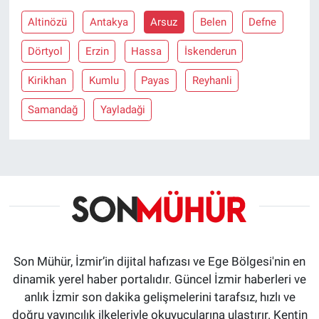
Altinözü
Antakya
Arsuz
Belen
Defne
Dörtyol
Erzin
Hassa
İskenderun
Kirikhan
Kumlu
Payas
Reyhanli
Samandağ
Yayladaği
Son Mühür, İzmir’in dijital hafızası ve Ege Bölgesi'nin en
dinamik yerel haber portalıdır. Güncel İzmir haberleri ve
anlık İzmir son dakika gelişmelerini tarafsız, hızlı ve
doğru yayıncılık ilkeleriyle okuyucularına ulaştırır. Kentin