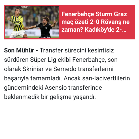
Fenerbahçe Sturm Graz
maç özeti 2-0 Rövanş ne
zaman? Kadıköy'de 2-
0'lık avantaj
Son Mühür -
Transfer sürecini kesintisiz
sürdüren Süper Lig ekibi Fenerbahçe, son
olarak Skriniar ve Semedo transferlerini
başarıyla tamamladı. Ancak sarı-lacivertlilerin
gündemindeki Asensio transferinde
beklenmedik bir gelişme yaşandı.