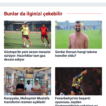
Bunlar da ilginizi çekebilir
Göztepe'de yeni sezon mesaisi
Serdar Dursun hangi takıma
sürüyor: Hazırlıklar tam gaz
transfer oldu?
devam ediyor
Karşıyaka, Muhaymin Mustafa
Fenerbahçe'nin başarılı
transferini resmen açıkladı!
oyuncusu Jayden
Oosterwolde'nin sahalara ne