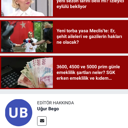
yeni sezon tarihi belli mi? İzleyici
eylülü bekliyor
Yeni torba yasa Meclis'te: Er,
şehit aileleri ve gazilerin hakları
ne olacak?
3600, 4500 ve 5000 prim günle
emeklilik şartları neler? SGK
erken emeklilik ve kıdem
tazminatı ayrıntıları
EDITÖR HAKKINDA
Uğur Bego