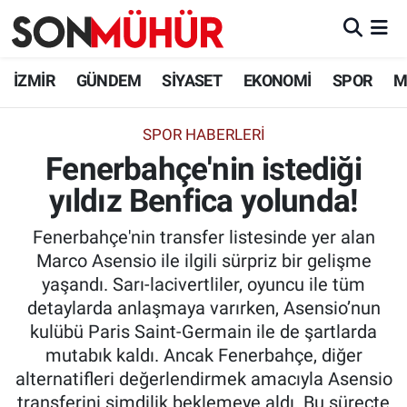
İzmir Nöbetçi Eczaneler
İZMİR
GÜNDEM
SİYASET
EKONOMİ
SPOR
M
İzmir Hava Durumu
SPOR HABERLERI
Fenerbahçe'nin istediği
İzmir Namaz Vakitleri
yıldız Benfica yolunda!
İzmir Trafik Yoğunluk Haritası
Fenerbahçe'nin transfer listesinde yer alan
Süper Lig Puan Durumu ve Fikstür
Marco Asensio ile ilgili sürpriz bir gelişme
yaşandı. Sarı-lacivertliler, oyuncu ile tüm
Tüm Manşetler
detaylarda anlaşmaya varırken, Asensio’nun
kulübü Paris Saint-Germain ile de şartlarda
Son Dakika Haberleri
mutabık kaldı. Ancak Fenerbahçe, diğer
alternatifleri değerlendirmek amacıyla Asensio
Haber Arşivi
transferini şimdilik beklemeye aldı. Bu süreçte