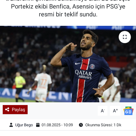
Portekiz ekibi Benfica, Asensio için PSG’ye
resmi bir teklif sundu.
Paylaş
-
+
A
A
Uğur Bego
01.08.2025 - 10:09
Okunma Süresi: 1 Dk