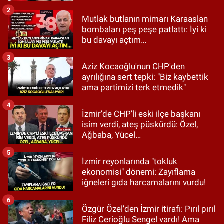
2
Mutlak butlanın mimarı Karaaslan
bombaları peş peşe patlattı: İyi ki
bu davayı açtım…
3
Aziz Kocaoğlu'nun CHP'den
ayrılığına sert tepki: "Biz kaybettik
ama partimizi terk etmedik"
4
İzmir’de CHP’li eski ilçe başkanı
isim verdi, ateş püskürdü: Özel,
Ağbaba, Yücel…
5
İzmir reyonlarında "tokluk
ekonomisi" dönemi: Zayıflama
iğneleri gıda harcamalarını vurdu!
6
Özgür Özel'den İzmir itirafı: Pırıl pırıl
Filiz Cerioğlu Sengel vardı! Ama