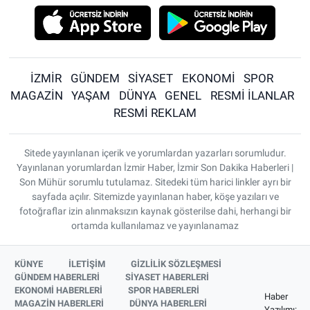
İZMİR
GÜNDEM
SİYASET
EKONOMİ
SPOR
MAGAZİN
YAŞAM
DÜNYA
GENEL
RESMİ İLANLAR
RESMİ REKLAM
Sitede yayınlanan içerik ve yorumlardan yazarları sorumludur.
Yayınlanan yorumlardan İzmir Haber, İzmir Son Dakika Haberleri |
Son Mühür sorumlu tutulamaz. Sitedeki tüm harici linkler ayrı bir
sayfada açılır. Sitemizde yayınlanan haber, köşe yazıları ve
fotoğraflar izin alınmaksızın kaynak gösterilse dahi, herhangi bir
ortamda kullanılamaz ve yayınlanamaz
KÜNYE
İLETİŞİM
GİZLİLİK SÖZLEŞMESİ
GÜNDEM HABERLERİ
SİYASET HABERLERİ
EKONOMİ HABERLERİ
SPOR HABERLERİ
Haber
MAGAZİN HABERLERİ
DÜNYA HABERLERİ
Yazılımı: