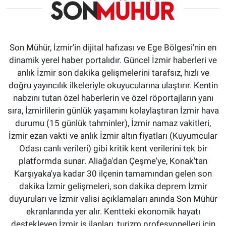
Son Mühür, İzmir’in dijital hafızası ve Ege Bölgesi'nin en
dinamik yerel haber portalıdır. Güncel İzmir haberleri ve
anlık İzmir son dakika gelişmelerini tarafsız, hızlı ve
doğru yayıncılık ilkeleriyle okuyucularına ulaştırır. Kentin
nabzını tutan özel haberlerin ve özel röportajların yanı
sıra, İzmirlilerin günlük yaşamını kolaylaştıran İzmir hava
durumu (15 günlük tahminler), İzmir namaz vakitleri,
İzmir ezan vakti ve anlık İzmir altın fiyatları (Kuyumcular
Odası canlı verileri) gibi kritik kent verilerini tek bir
platformda sunar. Aliağa'dan Çeşme'ye, Konak'tan
Karşıyaka'ya kadar 30 ilçenin tamamından gelen son
dakika İzmir gelişmeleri, son dakika deprem İzmir
duyuruları ve İzmir valisi açıklamaları anında Son Mühür
ekranlarında yer alır. Kentteki ekonomik hayatı
destekleyen İzmir iş ilanları, turizm profesyonelleri için