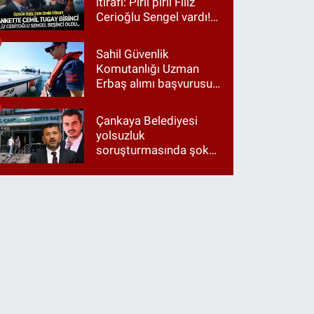
itirafı: Pırıl pırıl Filiz
Cerioğlu Sengel vardı!
Ama ankette Cemil
Tugay birinci çıktı
Sahil Güvenlik
Komutanlığı Uzman
Erbaş alımı başvurusu
nasıl yapılır? 2026
başvuru şartları neler?
Çankaya Belediyesi
yolsuzluk
soruşturmasında şok
itiraf: "Belediyeyi Veli
Ağbaba yönetiyordu..."