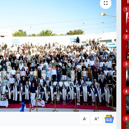
1
2
3
4
-
+
A
A
5