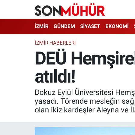
İzmir Nöbetçi Eczaneler
İZMİR
GÜNDEM
SİYASET
EKONOMİ
İzmir Hava Durumu
İZMIR HABERLERI
DEÜ Hemşirel
İzmir Namaz Vakitleri
atıldı!
İzmir Trafik Yoğunluk Haritası
Süper Lig Puan Durumu ve Fikstür
Dokuz Eylül Üniversitesi Hemşi
Tüm Manşetler
yaşadı. Törende mesleğin sağl
olan ikiz kardeşler Aleyna ve İ
Son Dakika Haberleri
Haber Arşivi