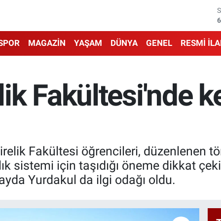
6
6
SPOR
MAGAZİN
YAŞAM
DÜNYA
GENEL
RESMİ İL
1
6
ik Fakültesi'nde k
4
5
relik Fakültesi öğrencileri, düzenlenen t
ık sistemi için taşıdığı öneme dikkat çe
layda Yurdakul da ilgi odağı oldu.