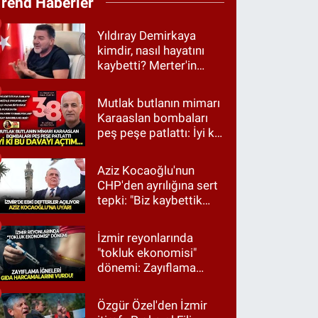
Trend Haberler
Yıldıray Demirkaya
kimdir, nasıl hayatını
kaybetti? Merter'in
tanınan ismi için taziye
mesajı
Mutlak butlanın mimarı
Karaaslan bombaları
peş peşe patlattı: İyi ki
bu davayı açtım…
Aziz Kocaoğlu'nun
CHP'den ayrılığına sert
tepki: "Biz kaybettik
ama partimizi terk
etmedik"
İzmir reyonlarında
"tokluk ekonomisi"
dönemi: Zayıflama
iğneleri gıda
harcamalarını vurdu!
Özgür Özel'den İzmir