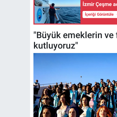
İzmir Çeşme aç
İçeriği Görüntüle
"Büyük emeklerin ve f
kutluyoruz"