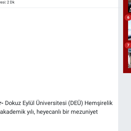
si: 2 Dk
6
7
r-
Dokuz Eylül Üniversitesi (DEÜ) Hemşirelik
 akademik yılı, heyecanlı bir mezuniyet