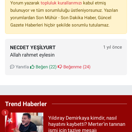
Yorum yazarak
topluluk kurallarımızı
kabul etmiş
bulunuyor ve tüm sorumluluğu üstleniyorsunuz. Yazılan
yorumlardan Son Mühür - Son Dakika Haber, Güncel
Gazete Haberleri hiçbir şekilde sorumlu tutulamaz.
NECDET YEŞİLYURT
1 yıl önce
Allah rahmet eylesin
Yanıtla
Beğen (
22
)
Beğenme (
24
)
Trend Haberler
1
Yıldıray Demirkaya kimdir, nasıl
hayatını kaybetti? Merter'in tanınan
ismi için taziye mesajı