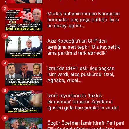
2
Mutlak butlanın mimarı Karaaslan
bombaları peş peşe patlattı: İyi ki
bu davayı açtım…
3
Aziz Kocaoğlu'nun CHP'den
ayrılığına sert tepki: "Biz kaybettik
ama partimizi terk etmedik"
4
İzmir’de CHP’li eski ilçe başkanı
isim verdi, ateş püskürdü: Özel,
Ağbaba, Yücel…
5
İzmir reyonlarında "tokluk
ekonomisi" dönemi: Zayıflama
iğneleri gıda harcamalarını vurdu!
6
Özgür Özel'den İzmir itirafı: Pırıl pırıl
Filiz Cerioğlu Sengel vardı! Ama