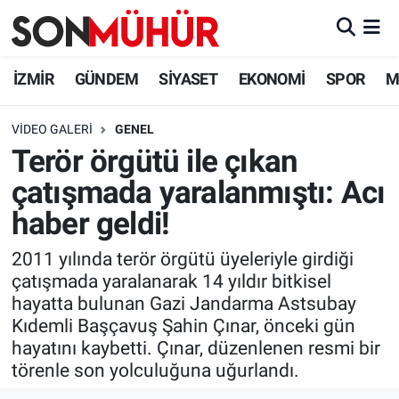
İzmir Nöbetçi Eczaneler
İZMİR
GÜNDEM
SİYASET
EKONOMİ
SPOR
M
İzmir Hava Durumu
VIDEO GALERI
GENEL
Terör örgütü ile çıkan
İzmir Namaz Vakitleri
çatışmada yaralanmıştı: Acı
İzmir Trafik Yoğunluk Haritası
haber geldi!
Süper Lig Puan Durumu ve Fikstür
2011 yılında terör örgütü üyeleriyle girdiği
çatışmada yaralanarak 14 yıldır bitkisel
Tüm Manşetler
hayatta bulunan Gazi Jandarma Astsubay
Kıdemli Başçavuş Şahin Çınar, önceki gün
Son Dakika Haberleri
hayatını kaybetti. Çınar, düzenlenen resmi bir
törenle son yolculuğuna uğurlandı.
Haber Arşivi