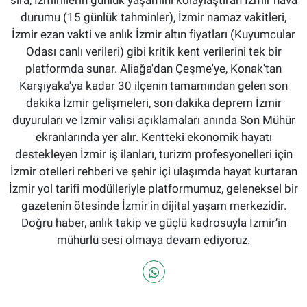
sıra, İzmirlilerin günlük yaşamını kolaylaştıran İzmir hava
durumu (15 günlük tahminler), İzmir namaz vakitleri,
İzmir ezan vakti ve anlık İzmir altın fiyatları (Kuyumcular
Odası canlı verileri) gibi kritik kent verilerini tek bir
platformda sunar. Aliağa'dan Çeşme'ye, Konak'tan
Karşıyaka'ya kadar 30 ilçenin tamamından gelen son
dakika İzmir gelişmeleri, son dakika deprem İzmir
duyuruları ve İzmir valisi açıklamaları anında Son Mühür
ekranlarında yer alır. Kentteki ekonomik hayatı
destekleyen İzmir iş ilanları, turizm profesyonelleri için
İzmir otelleri rehberi ve şehir içi ulaşımda hayat kurtaran
İzmir yol tarifi modülleriyle platformumuz, geleneksel bir
gazetenin ötesinde İzmir'in dijital yaşam merkezidir.
Doğru haber, anlık takip ve güçlü kadrosuyla İzmir’in
mühürlü sesi olmaya devam ediyoruz.