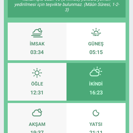
yedirilmesi için teşvikte bulunmaz. (Mâûn Sûresi, 1-2-
3)
İMSAK
GÜNEŞ
03:34
05:15
ÖĞLE
İKINDI
12:31
16:23
AKŞAM
YATSI
19:37
21:11