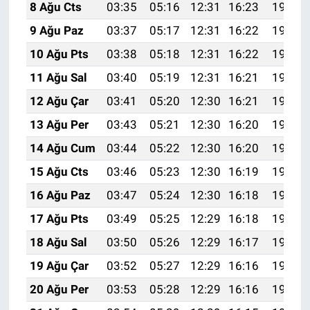
8 Ağu Cts
03:35
05:16
12:31
16:23
19:36
9 Ağu Paz
03:37
05:17
12:31
16:22
19:35
10 Ağu Pts
03:38
05:18
12:31
16:22
19:34
11 Ağu Sal
03:40
05:19
12:31
16:21
19:32
12 Ağu Çar
03:41
05:20
12:30
16:21
19:31
13 Ağu Per
03:43
05:21
12:30
16:20
19:30
14 Ağu Cum
03:44
05:22
12:30
16:20
19:28
15 Ağu Cts
03:46
05:23
12:30
16:19
19:27
16 Ağu Paz
03:47
05:24
12:30
16:18
19:26
17 Ağu Pts
03:49
05:25
12:29
16:18
19:24
18 Ağu Sal
03:50
05:26
12:29
16:17
19:23
19 Ağu Çar
03:52
05:27
12:29
16:16
19:21
20 Ağu Per
03:53
05:28
12:29
16:16
19:20