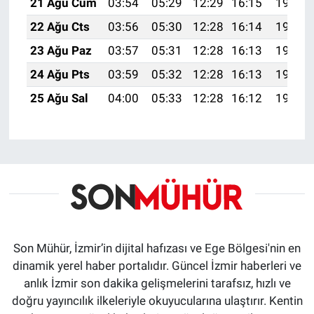
21 Ağu Cum
03:54
05:29
12:29
16:15
19:18
22 Ağu Cts
03:56
05:30
12:28
16:14
19:17
23 Ağu Paz
03:57
05:31
12:28
16:13
19:15
24 Ağu Pts
03:59
05:32
12:28
16:13
19:14
25 Ağu Sal
04:00
05:33
12:28
16:12
19:12
Son Mühür, İzmir’in dijital hafızası ve Ege Bölgesi'nin en
dinamik yerel haber portalıdır. Güncel İzmir haberleri ve
anlık İzmir son dakika gelişmelerini tarafsız, hızlı ve
doğru yayıncılık ilkeleriyle okuyucularına ulaştırır. Kentin