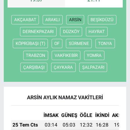
AKÇAABAT
ARAKLI
ARSİN
BEŞİKDÜZÜ
DERNEKPAZARI
DÜZKÖY
HAYRAT
KÖPRÜBAŞI (T)
OF
SÜRMENE
TONYA
TRABZON
VAKFIKEBİR
YOMRA
ÇARŞIBAŞI
ÇAYKARA
ŞALPAZARI
ARSİN AYLIK NAMAZ VAKITLERI
İMSAK
GÜNEŞ
ÖĞLE
İKINDI
AKŞAM
25 Tem Cts
03:14
05:03
12:32
16:28
19:51