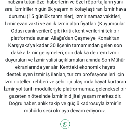
nabzını tutan özel haberlerin ve özel röportajların yanı
sıra, İzmirlilerin günlük yaşamını kolaylaştıran İzmir hava
durumu (15 günlük tahminler), İzmir namaz vakitleri,
İzmir ezan vakti ve anlık İzmir altın fiyatları (Kuyumcular
Odası canlı verileri) gibi kritik kent verilerini tek bir
platformda sunar. Aliağa'dan Çeşme'ye, Konak'tan
Karşıyaka'ya kadar 30 ilçenin tamamından gelen son
dakika İzmir gelişmeleri, son dakika deprem İzmir
duyuruları ve İzmir valisi açıklamaları anında Son Mühür
ekranlarında yer alır. Kentteki ekonomik hayatı
destekleyen İzmir iş ilanları, turizm profesyonelleri için
İzmir otelleri rehberi ve şehir içi ulaşımda hayat kurtaran
İzmir yol tarifi modülleriyle platformumuz, geleneksel bir
gazetenin ötesinde İzmir'in dijital yaşam merkezidir.
Doğru haber, anlık takip ve güçlü kadrosuyla İzmir’in
mühürlü sesi olmaya devam ediyoruz.