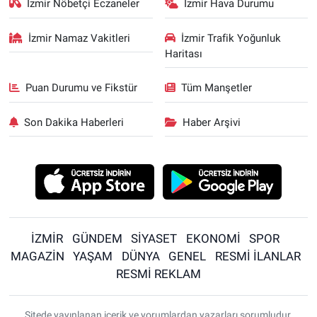
İzmir Nöbetçi Eczaneler
İzmir Hava Durumu
İzmir Namaz Vakitleri
İzmir Trafik Yoğunluk
Haritası
Puan Durumu ve Fikstür
Tüm Manşetler
Son Dakika Haberleri
Haber Arşivi
İZMİR
GÜNDEM
SİYASET
EKONOMİ
SPOR
MAGAZİN
YAŞAM
DÜNYA
GENEL
RESMİ İLANLAR
RESMİ REKLAM
Sitede yayınlanan içerik ve yorumlardan yazarları sorumludur.