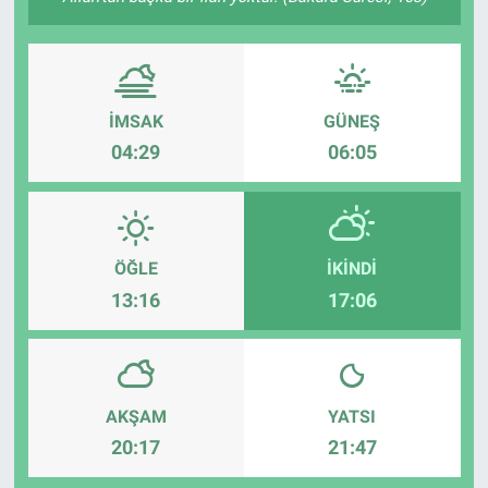
İMSAK
GÜNEŞ
04:29
06:05
ÖĞLE
İKINDI
13:16
17:06
AKŞAM
YATSI
20:17
21:47