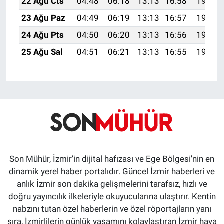
22 Ağu Cts
04:48
06:18
13:13
16:58
19:59
23 Ağu Paz
04:49
06:19
13:13
16:57
19:58
24 Ağu Pts
04:50
06:20
13:13
16:56
19:56
25 Ağu Sal
04:51
06:21
13:13
16:55
19:55
Son Mühür, İzmir’in dijital hafızası ve Ege Bölgesi'nin en
dinamik yerel haber portalıdır. Güncel İzmir haberleri ve
anlık İzmir son dakika gelişmelerini tarafsız, hızlı ve
doğru yayıncılık ilkeleriyle okuyucularına ulaştırır. Kentin
nabzını tutan özel haberlerin ve özel röportajların yanı
sıra, İzmirlilerin günlük yaşamını kolaylaştıran İzmir hava