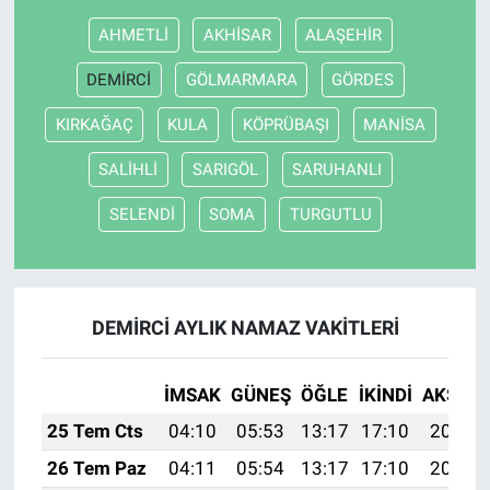
AHMETLİ
AKHİSAR
ALAŞEHİR
DEMİRCİ
GÖLMARMARA
GÖRDES
KIRKAĞAÇ
KULA
KÖPRÜBAŞI
MANİSA
SALİHLİ
SARIGÖL
SARUHANLI
SELENDİ
SOMA
TURGUTLU
DEMİRCİ AYLIK NAMAZ VAKITLERI
İMSAK
GÜNEŞ
ÖĞLE
İKINDI
AKŞAM
25 Tem Cts
04:10
05:53
13:17
17:10
20:31
26 Tem Paz
04:11
05:54
13:17
17:10
20:30