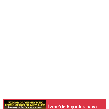
İzmir’de 5 günlük hava