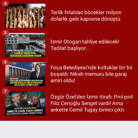
4
Terlik fırlatılan böcekler milyon
dolarlık gelir kapısına dönüştü
5
İzmir Otogarı tahliye edilecek!
Tadilat başlıyor...
6
Foça Belediyesi’nde koltuklar bir bir
boşaldı: Nikah memuru bile garaj
amiri oldu!
7
Özgür Özel'den İzmir itirafı: Pırıl pırıl
Filiz Cerioğlu Sengel vardı! Ama
ankette Cemil Tugay birinci çıktı