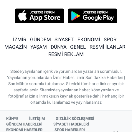
İZMİR
GÜNDEM
SİYASET
EKONOMİ
SPOR
MAGAZİN
YAŞAM
DÜNYA
GENEL
RESMİ İLANLAR
RESMİ REKLAM
Sitede yayınlanan içerik ve yorumlardan yazarları sorumludur.
Yayınlanan yorumlardan İzmir Haber, İzmir Son Dakika Haberleri |
Son Mühür sorumlu tutulamaz. Sitedeki tüm harici linkler ayrı bir
sayfada açılır. Sitemizde yayınlanan haber, köşe yazıları ve
fotoğraflar izin alınmaksızın kaynak gösterilse dahi, herhangi bir
ortamda kullanılamaz ve yayınlanamaz
KÜNYE
İLETİŞİM
GİZLİLİK SÖZLEŞMESİ
GÜNDEM HABERLERİ
SİYASET HABERLERİ
EKONOMİ HABERLERİ
SPOR HABERLERİ