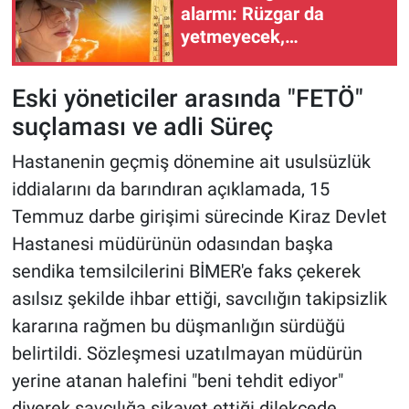
alarmı: Rüzgar da
yetmeyecek,
termometreler alev alev!
(8-12 Ağustos 2026)
Eski yöneticiler arasında "FETÖ"
suçlaması ve adli Süreç
Hastanenin geçmiş dönemine ait usulsüzlük
iddialarını da barındıran açıklamada, 15
Temmuz darbe girişimi sürecinde Kiraz Devlet
Hastanesi müdürünün odasından başka
sendika temsilcilerini BİMER'e faks çekerek
asılsız şekilde ihbar ettiği, savcılığın takipsizlik
kararına rağmen bu düşmanlığın sürdüğü
belirtildi. Sözleşmesi uzatılmayan müdürün
yerine atanan halefini "beni tehdit ediyor"
diyerek savcılığa şikayet ettiği dilekçede,