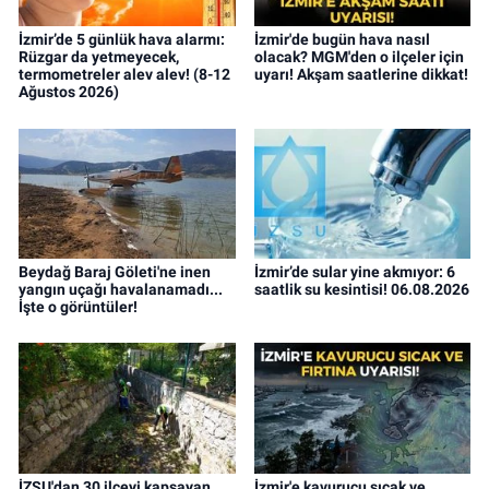
İzmir’de 5 günlük hava alarmı:
İzmir'de bugün hava nasıl
Rüzgar da yetmeyecek,
olacak? MGM'den o ilçeler için
termometreler alev alev! (8-12
uyarı! Akşam saatlerine dikkat!
Ağustos 2026)
Beydağ Baraj Göleti'ne inen
İzmir’de sular yine akmıyor: 6
yangın uçağı havalanamadı...
saatlik su kesintisi! 06.08.2026
İşte o görüntüler!
İZSU'dan 30 ilçeyi kapsayan
İzmir'e kavurucu sıcak ve