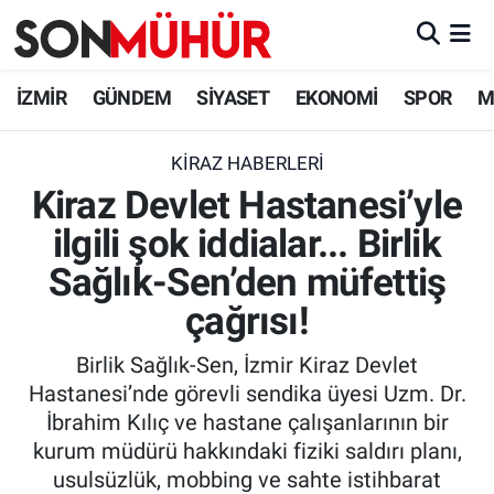
İzmir Nöbetçi Eczaneler
İZMİR
GÜNDEM
SİYASET
EKONOMİ
SPOR
M
İzmir Hava Durumu
KIRAZ HABERLERI
Kiraz Devlet Hastanesi’yle
İzmir Namaz Vakitleri
ilgili şok iddialar... Birlik
İzmir Trafik Yoğunluk Haritası
Sağlık-Sen’den müfettiş
Süper Lig Puan Durumu ve Fikstür
çağrısı!
Birlik Sağlık-Sen, İzmir Kiraz Devlet
Tüm Manşetler
Hastanesi’nde görevli sendika üyesi Uzm. Dr.
İbrahim Kılıç ve hastane çalışanlarının bir
Son Dakika Haberleri
kurum müdürü hakkındaki fiziki saldırı planı,
usulsüzlük, mobbing ve sahte istihbarat
Haber Arşivi