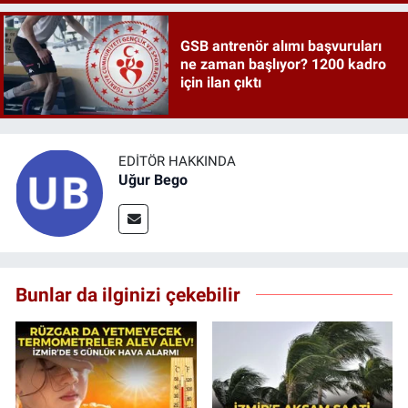
GSB antrenör alımı başvuruları
ne zaman başlıyor? 1200 kadro
için ilan çıktı
EDITÖR HAKKINDA
Uğur Bego
Bunlar da ilginizi çekebilir