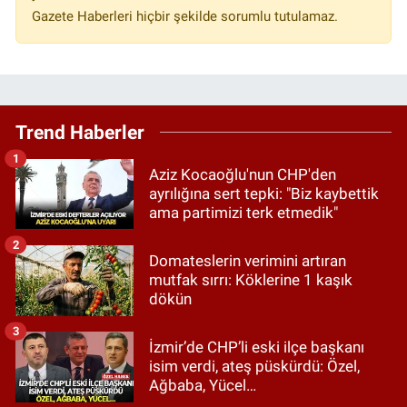
Gazete Haberleri hiçbir şekilde sorumlu tutulamaz.
Trend Haberler
1
Aziz Kocaoğlu'nun CHP'den
ayrılığına sert tepki: "Biz kaybettik
ama partimizi terk etmedik"
2
Domateslerin verimini artıran
mutfak sırrı: Köklerine 1 kaşık
dökün
3
İzmir’de CHP’li eski ilçe başkanı
isim verdi, ateş püskürdü: Özel,
Ağbaba, Yücel…