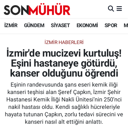
İzmir Nöbetçi Eczaneler
İZMİR
GÜNDEM
SİYASET
EKONOMİ
SPOR
M
İzmir Hava Durumu
İZMIR HABERLERI
İzmir'de mucizevi kurtuluş!
İzmir Namaz Vakitleri
Eşini hastaneye götürdü,
İzmir Trafik Yoğunluk Haritası
kanser olduğunu öğrendi
Süper Lig Puan Durumu ve Fikstür
Eşinin randevusunda şans eseri kemik iliği
kanseri teşhisi alan Şeref Çapkın, İzmir Şehir
Tüm Manşetler
Hastanesi Kemik İliği Nakli Ünitesi’nin 250’nci
nakil hastası oldu. Kendi sağlıklı hücreleriyle
Son Dakika Haberleri
hayata tutunan Çapkın, zorlu tedavi sürecini ve
kanseri nasıl alt ettiğini anlattı.
Haber Arşivi