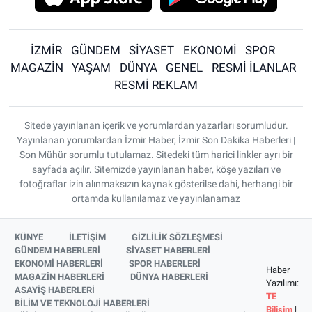
İZMİR
GÜNDEM
SİYASET
EKONOMİ
SPOR
MAGAZİN
YAŞAM
DÜNYA
GENEL
RESMİ İLANLAR
RESMİ REKLAM
Sitede yayınlanan içerik ve yorumlardan yazarları sorumludur.
Yayınlanan yorumlardan İzmir Haber, İzmir Son Dakika Haberleri |
Son Mühür sorumlu tutulamaz. Sitedeki tüm harici linkler ayrı bir
sayfada açılır. Sitemizde yayınlanan haber, köşe yazıları ve
fotoğraflar izin alınmaksızın kaynak gösterilse dahi, herhangi bir
ortamda kullanılamaz ve yayınlanamaz
KÜNYE
İLETİŞİM
GİZLİLİK SÖZLEŞMESİ
GÜNDEM HABERLERİ
SİYASET HABERLERİ
EKONOMİ HABERLERİ
SPOR HABERLERİ
Haber
MAGAZİN HABERLERİ
DÜNYA HABERLERİ
Yazılımı:
ASAYİŞ HABERLERİ
TE
BİLİM VE TEKNOLOJİ HABERLERİ
Bilişim
|