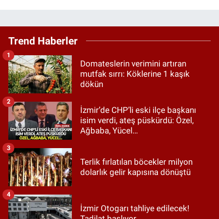
Trend Haberler
1
Domateslerin verimini artıran
mutfak sırrı: Köklerine 1 kaşık
dökün
2
İzmir’de CHP’li eski ilçe başkanı
isim verdi, ateş püskürdü: Özel,
Ağbaba, Yücel…
3
Terlik fırlatılan böcekler milyon
dolarlık gelir kapısına dönüştü
4
İzmir Otogarı tahliye edilecek!
Tadilat başlıyor...