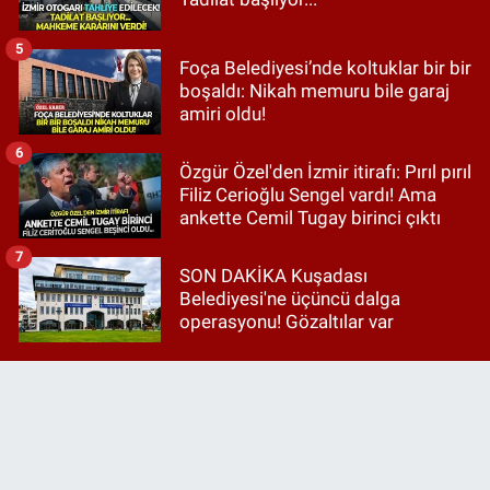
5
Foça Belediyesi’nde koltuklar bir bir
boşaldı: Nikah memuru bile garaj
amiri oldu!
6
Özgür Özel'den İzmir itirafı: Pırıl pırıl
Filiz Cerioğlu Sengel vardı! Ama
ankette Cemil Tugay birinci çıktı
7
SON DAKİKA Kuşadası
Belediyesi'ne üçüncü dalga
operasyonu! Gözaltılar var