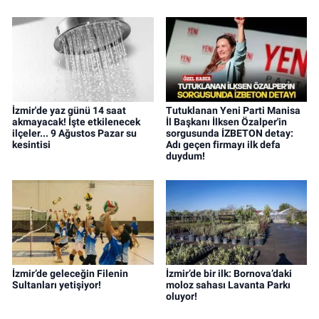
İzmir'de yaz günü 14 saat
Tutuklanan Yeni Parti Manisa
akmayacak! İşte etkilenecek
İl Başkanı İlksen Özalper'in
ilçeler... 9 Ağustos Pazar su
sorgusunda İZBETON detay:
kesintisi
Adı geçen firmayı ilk defa
duydum!
İzmir’de geleceğin Filenin
İzmir’de bir ilk: Bornova’daki
Sultanları yetişiyor!
moloz sahası Lavanta Parkı
oluyor!