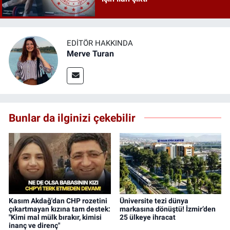
EDITÖR HAKKINDA
Merve Turan
Bunlar da ilginizi çekebilir
Kasım Akdağ'dan CHP rozetini
Üniversite tezi dünya
çıkartmayan kızına tam destek:
markasına dönüştü! İzmir’den
"Kimi mal mülk bırakır, kimisi
25 ülkeye ihracat
inanç ve direnç"