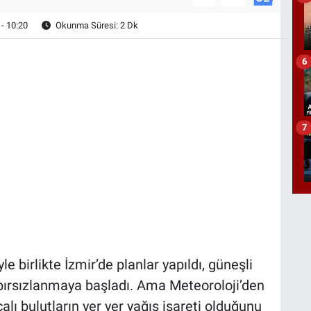
- 10:20
Okunma Süresi: 2 Dk
6
7
 birlikte İzmir’de planlar yapıldı, güneşli
abırsızlanmaya başladı. Ama Meteoroloji’den
alı bulutların yer yer yağış işareti olduğunu