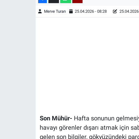
Merve Turan
25.04.2026 - 08:28
25.04.2026 
Son Mühür-
Hafta sonunun gelmesiyle
havayı görenler dışarı atmak için s
gelen son bilgiler, gökyüzündeki parç