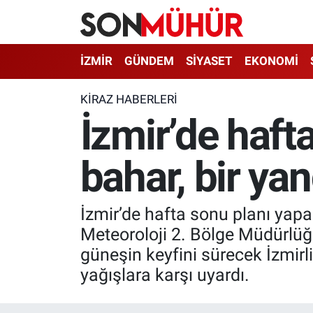
İzmir Nöbetçi Eczaneler
İZMİR
GÜNDEM
SİYASET
EKONOMİ
İzmir Hava Durumu
KIRAZ HABERLERI
İzmir’de haft
İzmir Namaz Vakitleri
bahar, bir ya
İzmir Trafik Yoğunluk Haritası
Süper Lig Puan Durumu ve Fikstür
İzmir’de hafta sonu planı yapa
Tüm Manşetler
Meteoroloji 2. Bölge Müdürlüğü
güneşin keyfini sürecek İzmirli
Son Dakika Haberleri
yağışlara karşı uyardı.
Haber Arşivi