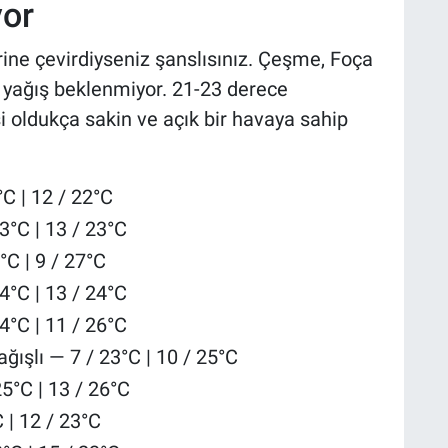
yor
rine çevirdiyseniz şanslısınız. Çeşme, Foça
e yağış beklenmiyor. 21-23 derece
esi oldukça sakin ve açık bir havaya sahip
°C | 12 / 22°C
3°C | 13 / 23°C
°C | 9 / 27°C
24°C | 13 / 24°C
4°C | 11 / 26°C
ışlı — 7 / 23°C | 10 / 25°C
5°C | 13 / 26°C
 | 12 / 23°C