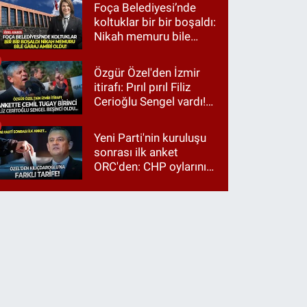
Foça Belediyesi’nde
koltuklar bir bir boşaldı:
Nikah memuru bile
garaj amiri oldu!
Özgür Özel'den İzmir
itirafı: Pırıl pırıl Filiz
Cerioğlu Sengel vardı!
Ama ankette Cemil
Tugay birinci çıktı
Yeni Parti'nin kuruluşu
sonrası ilk anket
ORC'den: CHP oylarının
üçte ikisi Özgür Özel'e,
üçte biri Kılıçdaroğlu'na