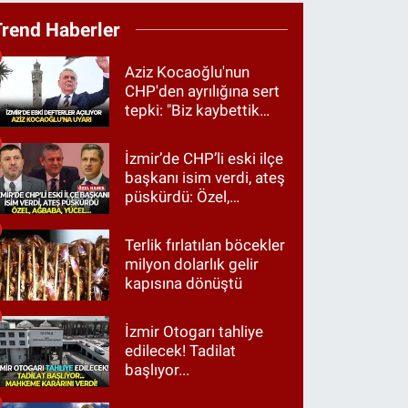
Trend Haberler
Aziz Kocaoğlu'nun
CHP'den ayrılığına sert
tepki: "Biz kaybettik
ama partimizi terk
etmedik"
İzmir’de CHP’li eski ilçe
başkanı isim verdi, ateş
püskürdü: Özel,
Ağbaba, Yücel…
Terlik fırlatılan böcekler
milyon dolarlık gelir
kapısına dönüştü
İzmir Otogarı tahliye
edilecek! Tadilat
başlıyor...