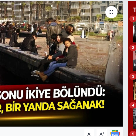
1
2
3
4
-
+
A
A
5