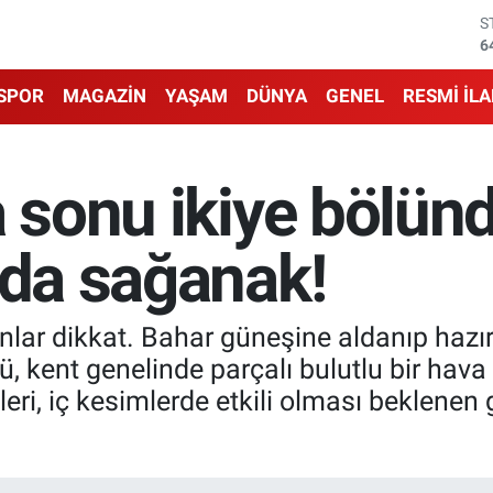
S
6
G
6
SPOR
MAGAZİN
YAŞAM
DÜNYA
GENEL
RESMİ İL
B
1
B
6
a sonu ikiye bölün
D
4
E
nda sağanak!
5
nlar dikkat. Bahar güneşine aldanıp hazır
, kent genelinde parçalı bulutlu bir hava 
leri, iç kesimlerde etkili olması beklene