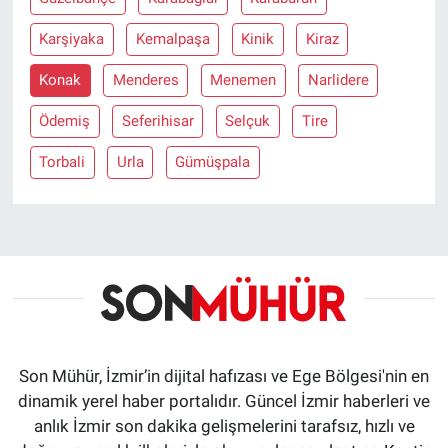
Karşiyaka
Kemalpaşa
Kinik
Kiraz
Konak
Menderes
Menemen
Narlidere
Ödemiş
Seferihisar
Selçuk
Tire
Torbali
Urla
Gümüşpala
Son Mühür, İzmir’in dijital hafızası ve Ege Bölgesi'nin en
dinamik yerel haber portalıdır. Güncel İzmir haberleri ve
anlık İzmir son dakika gelişmelerini tarafsız, hızlı ve