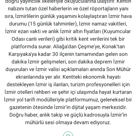
doğru yayıncılık ilkeleriyle okuyucularına ulaştırır. Kentin
nabzını tutan özel haberlerin ve özel röportajların yanı
sıra, İzmirlilerin günlük yaşamını kolaylaştıran İzmir hava
durumu (15 günlük tahminler), İzmir namaz vakitleri,
İzmir ezan vakti ve anlık İzmir altın fiyatları (Kuyumcular
Odası canlı verileri) gibi kritik kent verilerini tek bir
platformda sunar. Aliağa'dan Çeşme'ye, Konak'tan
Karşıyaka'ya kadar 30 ilçenin tamamından gelen son
dakika İzmir gelişmeleri, son dakika deprem İzmir
duyuruları ve İzmir valisi açıklamaları anında Son Mühür
ekranlarında yer alır. Kentteki ekonomik hayatı
destekleyen İzmir iş ilanları, turizm profesyonelleri için
İzmir otelleri rehberi ve şehir içi ulaşımda hayat kurtaran
İzmir yol tarifi modülleriyle platformumuz, geleneksel bir
gazetenin ötesinde İzmir'in dijital yaşam merkezidir.
Doğru haber, anlık takip ve güçlü kadrosuyla İzmir’in
mühürlü sesi olmaya devam ediyoruz.