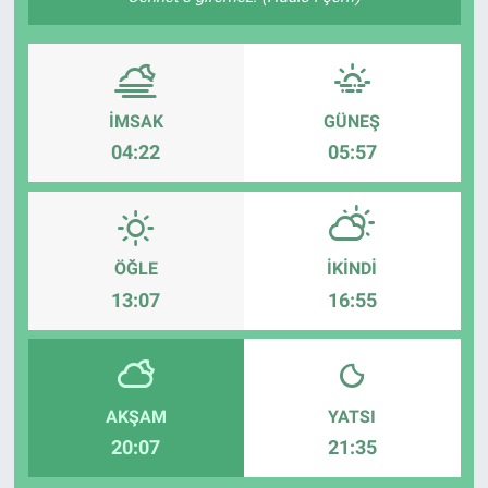
İMSAK
GÜNEŞ
04:22
05:57
ÖĞLE
İKINDI
13:07
16:55
AKŞAM
YATSI
20:07
21:35