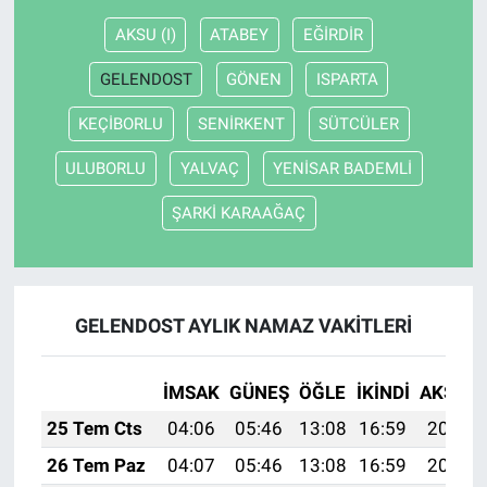
AKSU (I)
ATABEY
EĞİRDİR
GELENDOST
GÖNEN
ISPARTA
KEÇİBORLU
SENİRKENT
SÜTCÜLER
ULUBORLU
YALVAÇ
YENİSAR BADEMLİ
ŞARKİ KARAAĞAÇ
GELENDOST AYLIK NAMAZ VAKITLERI
İMSAK
GÜNEŞ
ÖĞLE
İKINDI
AKŞAM
25 Tem Cts
04:06
05:46
13:08
16:59
20:19
26 Tem Paz
04:07
05:46
13:08
16:59
20:19