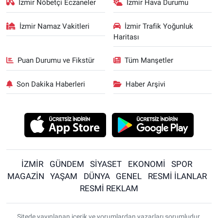
İzmir Nöbetçi Eczaneler
İzmir Hava Durumu
İzmir Namaz Vakitleri
İzmir Trafik Yoğunluk
Haritası
Puan Durumu ve Fikstür
Tüm Manşetler
Son Dakika Haberleri
Haber Arşivi
İZMİR
GÜNDEM
SİYASET
EKONOMİ
SPOR
MAGAZİN
YAŞAM
DÜNYA
GENEL
RESMİ İLANLAR
RESMİ REKLAM
Sitede yayınlanan içerik ve yorumlardan yazarları sorumludur.