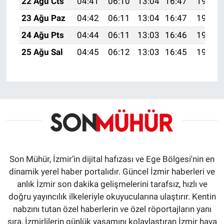
22 Ağu Cts
04:41
06:10
13:04
16:47
19:48
23 Ağu Paz
04:42
06:11
13:04
16:47
19:47
24 Ağu Pts
04:44
06:11
13:03
16:46
19:45
25 Ağu Sal
04:45
06:12
13:03
16:45
19:44
Son Mühür, İzmir’in dijital hafızası ve Ege Bölgesi'nin en
dinamik yerel haber portalıdır. Güncel İzmir haberleri ve
anlık İzmir son dakika gelişmelerini tarafsız, hızlı ve
doğru yayıncılık ilkeleriyle okuyucularına ulaştırır. Kentin
nabzını tutan özel haberlerin ve özel röportajların yanı
sıra, İzmirlilerin günlük yaşamını kolaylaştıran İzmir hava