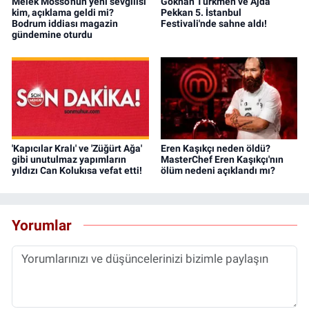
Melek Mosso'nun yeni sevgilisi
Gökhan Türkmen ve Ajda
kim, açıklama geldi mi?
Pekkan 5. İstanbul
Bodrum iddiası magazin
Festivali'nde sahne aldı!
gündemine oturdu
'Kapıcılar Kralı' ve 'Züğürt Ağa'
Eren Kaşıkçı neden öldü?
gibi unutulmaz yapımların
MasterChef Eren Kaşıkçı'nın
yıldızı Can Kolukısa vefat etti!
ölüm nedeni açıklandı mı?
Yorumlar