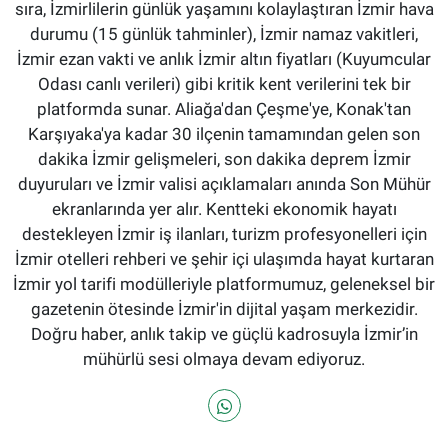
sıra, İzmirlilerin günlük yaşamını kolaylaştıran İzmir hava
durumu (15 günlük tahminler), İzmir namaz vakitleri,
İzmir ezan vakti ve anlık İzmir altın fiyatları (Kuyumcular
Odası canlı verileri) gibi kritik kent verilerini tek bir
platformda sunar. Aliağa'dan Çeşme'ye, Konak'tan
Karşıyaka'ya kadar 30 ilçenin tamamından gelen son
dakika İzmir gelişmeleri, son dakika deprem İzmir
duyuruları ve İzmir valisi açıklamaları anında Son Mühür
ekranlarında yer alır. Kentteki ekonomik hayatı
destekleyen İzmir iş ilanları, turizm profesyonelleri için
İzmir otelleri rehberi ve şehir içi ulaşımda hayat kurtaran
İzmir yol tarifi modülleriyle platformumuz, geleneksel bir
gazetenin ötesinde İzmir'in dijital yaşam merkezidir.
Doğru haber, anlık takip ve güçlü kadrosuyla İzmir’in
mühürlü sesi olmaya devam ediyoruz.