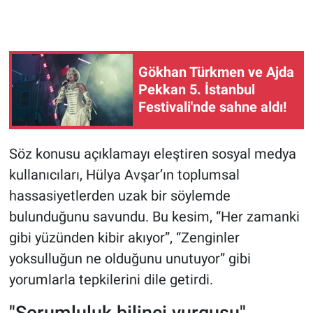
Gökhan Türkmen ve Ajda
Pekkan 5. İstanbul
Festivali'nde sahne aldı!
Söz konusu açıklamayı eleştiren sosyal medya
kullanıcıları, Hülya Avşar’ın toplumsal
hassasiyetlerden uzak bir söylemde
bulunduğunu savundu. Bu kesim, “Her zamanki
gibi yüzünden kibir akıyor”, “Zenginler
yoksulluğun ne olduğunu unutuyor” gibi
yorumlarla tepkilerini dile getirdi.
"Sorumluluk bilinci vurgusu"