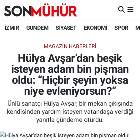
İzmir Nöbetçi Eczaneler
İZMİR
GÜNDEM
SİYASET
EKONOMİ
SPOR
M
İzmir Hava Durumu
MAGAZIN HABERLERI
Hülya Avşar’dan beşik
İzmir Namaz Vakitleri
isteyen adam bin pişman
İzmir Trafik Yoğunluk Haritası
oldu: “Hiçbir şeyin yoksa
Süper Lig Puan Durumu ve Fikstür
niye evleniyorsun?”
Ünlü sanatçı Hülya Avşar, bir mekan çıkışında
Tüm Manşetler
kendisinden yardım isteyen vatandaşa verdiği
yanıtla gündeme oturdu.
Son Dakika Haberleri
Haber Arşivi