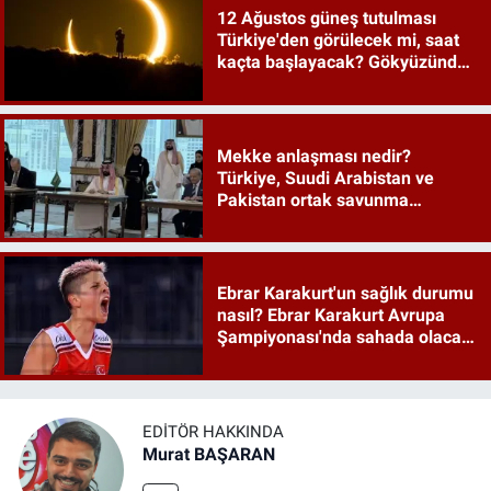
12 Ağustos güneş tutulması
Türkiye'den görülecek mi, saat
kaçta başlayacak? Gökyüzünde
tarihi an
Mekke anlaşması nedir?
Türkiye, Suudi Arabistan ve
Pakistan ortak savunma
anlaşması maddeleri
Ebrar Karakurt'un sağlık durumu
nasıl? Ebrar Karakurt Avrupa
Şampiyonası'nda sahada olacak
mı?
EDITÖR HAKKINDA
Murat BAŞARAN