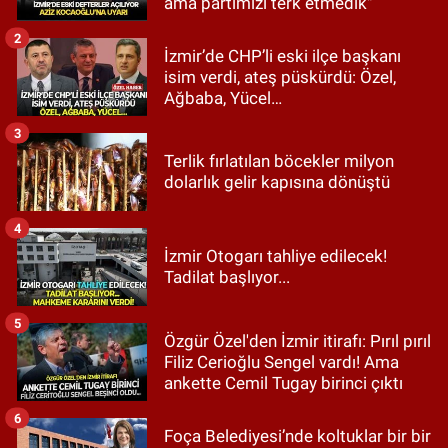
ama partimizi terk etmedik"
2
İzmir’de CHP’li eski ilçe başkanı
isim verdi, ateş püskürdü: Özel,
Ağbaba, Yücel…
3
Terlik fırlatılan böcekler milyon
dolarlık gelir kapısına dönüştü
4
İzmir Otogarı tahliye edilecek!
Tadilat başlıyor...
5
Özgür Özel'den İzmir itirafı: Pırıl pırıl
Filiz Cerioğlu Sengel vardı! Ama
ankette Cemil Tugay birinci çıktı
6
Foça Belediyesi’nde koltuklar bir bir