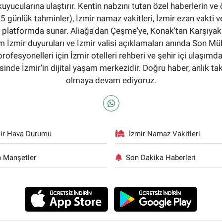
okuyucularına ulaştırır. Kentin nabzını tutan özel haberlerin ve 
günlük tahminler), İzmir namaz vakitleri, İzmir ezan vakti ve
tek bir platformda sunar. Aliağa'dan Çeşme'ye, Konak'tan Karşı
 İzmir duyuruları ve İzmir valisi açıklamaları anında Son Mü
profesyonelleri için İzmir otelleri rehberi ve şehir içi ulaşımd
nde İzmir'in dijital yaşam merkezidir. Doğru haber, anlık ta
olmaya devam ediyoruz.
ir Hava Durumu
İzmir Namaz Vakitleri
 Manşetler
Son Dakika Haberleri