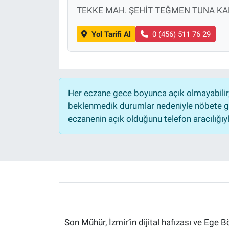
TEKKE MAH. ŞEHİT TEĞMEN TUNA KAR
Yol Tarifi Al
0 (456) 511 76 29
Her eczane gece boyunca açık olmayabilir, 
beklenmedik durumlar nedeniyle nöbete ge
eczanenin açık olduğunu telefon aracılığıyla 
Son Mühür, İzmir’in dijital hafızası ve Ege B