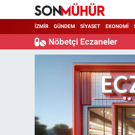
İzmir Nöbetçi Eczaneler
İZMİR
GÜNDEM
SİYASET
EKONOMİ
İzmir Hava Durumu
Nöbetçi Eczaneler
İzmir Namaz Vakitleri
İzmir Trafik Yoğunluk Haritası
Süper Lig Puan Durumu ve Fikstür
Tüm Manşetler
Son Dakika Haberleri
Haber Arşivi