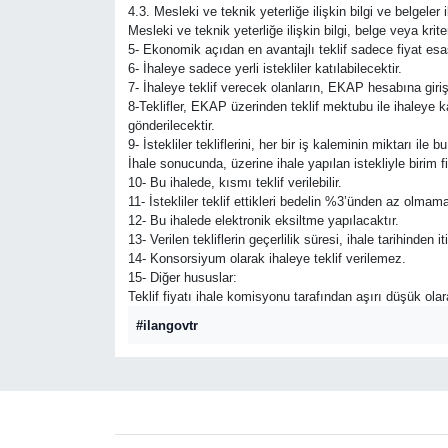
4.3. Mesleki ve teknik yeterliğe ilişkin bilgi ve belgeler 
Mesleki ve teknik yeterliğe ilişkin bilgi, belge veya kriter
5- Ekonomik açıdan en avantajlı teklif sadece fiyat esas
6- İhaleye sadece yerli istekliler katılabilecektir.
7- İhaleye teklif verecek olanların, EKAP hesabına giri
8-Teklifler, EKAP üzerinden teklif mektubu ile ihaleye 
gönderilecektir.
9- İstekliler tekliflerini, her bir iş kaleminin miktarı il
İhale sonucunda, üzerine ihale yapılan istekliyle birim 
10- Bu ihalede, kısmı teklif verilebilir.
11- İstekliler teklif ettikleri bedelin %3’ünden az olmam
12- Bu ihalede elektronik eksiltme yapılacaktır.
13- Verilen tekliflerin geçerlilik süresi, ihale tarihinden
14- Konsorsiyum olarak ihaleye teklif verilemez.
15- Diğer hususlar:
Teklif fiyatı ihale komisyonu tarafından aşırı düşük ola
#ilangovtr