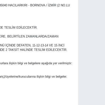
 35040 HACILARKIRI - BORNOVA / İZMİR (2 NO.LU
DE TESLİM EDİLECEKTİR.
LİKLERE, BELİRTİLEN ZAMANLARDA/ZAMAN
ÜNÜ İÇİNDE DEFATEN, 11-12-13-14 VE 15 İNCİ
NDE 2 TAKSİT HALİNDE TESLİM EDİLECEKTİR.
urlara ilişkin bilgi ve belgelere aşağıda yer verilmiştir:
riç)/üyelerine/kurucularına ilişkin bilgi ve belgeler.