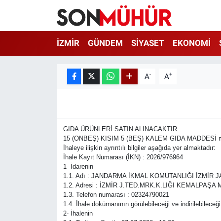
İzmir Nöbetçi Eczaneler
İZMİR
GÜNDEM
SİYASET
EKONOMİ
İzmir Hava Durumu
-
+
A
A
İzmir Namaz Vakitleri
İzmir Trafik Yoğunluk Haritası
GIDA ÜRÜNLERİ SATIN ALINACAKTIR
Süper Lig Puan Durumu ve Fikstür
15 (ONBEŞ) KISIM 5 (BEŞ) KALEM GIDA MADDESİ mal alı
İhaleye ilişkin ayrıntılı bilgiler aşağıda yer almaktadır:
İhale Kayıt Numarası (İKN) : 2026/976964
Tüm Manşetler
1- İdarenin
1.1. Adı : JANDARMA İKMAL KOMUTANLIĞI İZMİ
1.2. Adresi : İZMİR J.TED.MRK.K.LIĞI KEMALPAŞA
Son Dakika Haberleri
1.3. Telefon numarası : 02324790021
1.4. İhale dokümanının görülebileceği ve indirilebileceği
Haber Arşivi
2- İhalenin