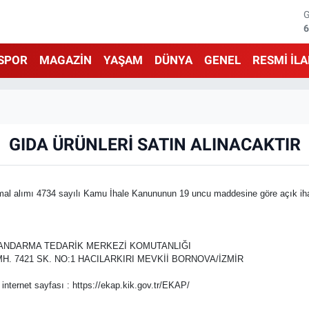
6
1
SPOR
MAGAZİN
YAŞAM
DÜNYA
GENEL
RESMİ İL
6
4
5
GIDA ÜRÜNLERİ SATIN ALINACAKTIR
6
mı 4734 sayılı Kamu İhale Kanununun 19 uncu maddesine göre açık ihale u
R JANDARMA TEDARİK MERKEZİ KOMUTANLIĞI
 MH. 7421 SK. NO:1 HACILARKIRI MEVKİİ BORNOVA/İZMİR
 internet sayfası : https://ekap.kik.gov.tr/EKAP/