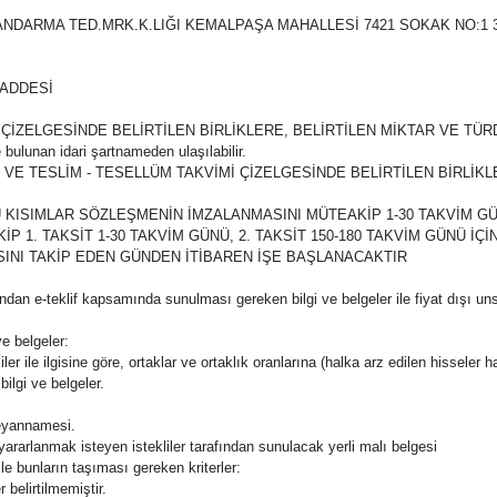
: İZMİR JANDARMA TED.MRK.K.LIĞI KEMALPAŞA MAHALLESİ 7421 SOKAK NO:1
MADDESİ
İ ÇİZELGESİNDE BELİRTİLEN BİRLİKLERE, BELİRTİLEN MİKTAR VE TÜR
 bulunan idari şartnameden ulaşılabilir.
 LİSTESİ VE TESLİM - TESELLÜM TAKVİMİ ÇİZELGESİNDE BELİRTİLEN BİR
E 10 UNCU KISIMLAR SÖZLEŞMENİN İMZALANMASINI MÜTEAKİP 1-30 TAKVİM G
1. TAKSİT 1-30 TAKVİM GÜNÜ, 2. TAKSİT 150-180 TAKVİM GÜNÜ İÇİ
NMASINI TAKİP EDEN GÜNDEN İTİBAREN İŞE BAŞLANACAKTIR
rafından e-teklif kapsamında sunulması gereken bilgi ve belgeler ile fiyat dışı uns
e belgeler:
ler ile ilgisine göre, ortaklar ve ortaklık oranlarına (halka arz edilen hisseler ha
bilgi ve belgeler.
 beyannamesi.
n yararlanmak isteyen istekliler tarafından sunulacak yerli malı belgesi
ile bunların taşıması gereken kriterler:
 belirtilmemiştir.