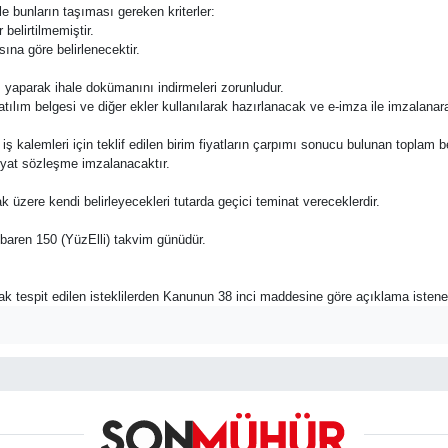
ile bunların taşıması gereken kriterler:
 belirtilmemiştir.
ına göre belirlenecektir.
ş yaparak ihale dokümanını indirmeleri zorunludur.
katılım belgesi ve diğer ekler kullanılarak hazırlanacak ve e-imza ile imzalana
e bu iş kalemleri için teklif edilen birim fiyatların çarpımı sonucu bulunan toplam 
fiyat sözleşme imzalanacaktır.
ak üzere kendi belirleyecekleri tutarda geçici teminat vereceklerdir.
 itibaren 150 (YüzElli) takvim günüdür.
rak tespit edilen isteklilerden Kanunun 38 inci maddesine göre açıklama istene