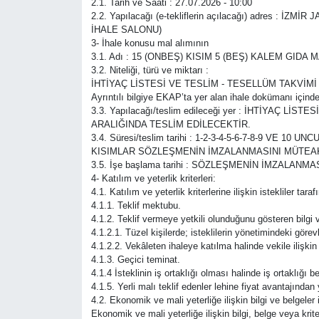
2.1. Tarih ve Saati : 27.07.2026 - 10:00
2.2. Yapılacağı (e-tekliflerin açılacağı) adres 
İHALE SALONU)
3- İhale konusu mal alımının
3.1. Adı : 15 (ONBEŞ) KISIM 5 (BEŞ) KALEM GIDA 
3.2. Niteliği, türü ve miktarı :
İHTİYAÇ LİSTESİ VE TESLİM - TESELLÜM TAKVİM
Ayrıntılı bilgiye EKAP’ta yer alan ihale dokümanı içinde
3.3. Yapılacağı/teslim edileceği yer : İHTİYAÇ
ARALIĞINDA TESLİM EDİLECEKTİR.
3.4. Süresi/teslim tarihi : 1-2-3-4-5-6-7-8-9 V
KISIMLAR SÖZLEŞMENİN İMZALANMASINI MÜTEAKİP 
3.5. İşe başlama tarihi : SÖZLEŞMENİN İMZALA
4- Katılım ve yeterlik kriterleri:
4.1. Katılım ve yeterlik kriterlerine ilişkin istekliler ta
4.1.1. Teklif mektubu.
4.1.2. Teklif vermeye yetkili olunduğunu gösteren bilgi v
4.1.2.1. Tüzel kişilerde; isteklilerin yönetimindeki görevli
4.1.2.2. Vekâleten ihaleye katılma halinde vekile ilişkin 
4.1.3. Geçici teminat.
4.1.4 İsteklinin iş ortaklığı olması halinde iş ortaklığı
4.1.5. Yerli malı teklif edenler lehine fiyat avantajında
4.2. Ekonomik ve mali yeterliğe ilişkin bilgi ve belgeler 
Ekonomik ve mali yeterliğe ilişkin bilgi, belge veya kriter