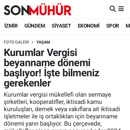
İzmir Nöbetçi Eczaneler
İZMİR
GÜNDEM
SİYASET
EKONOMİ
SPOR
M
İzmir Hava Durumu
FOTO GALERI
YAŞAM
Kurumlar Vergisi
İzmir Namaz Vakitleri
beyanname dönemi
İzmir Trafik Yoğunluk Haritası
başlıyor! İşte bilmeniz
gerekenler
Süper Lig Puan Durumu ve Fikstür
Kurumlar vergisi mükellefi olan sermaye
Tüm Manşetler
şirketleri, kooperatifler, iktisadi kamu
kuruluşları, dernek veya vakıflara ait iktisadi
Son Dakika Haberleri
işletmeler ile iş ortaklıkları için beyanname
dönemi yarın başlıyor. Bu çerçevede,
Haber Arşivi