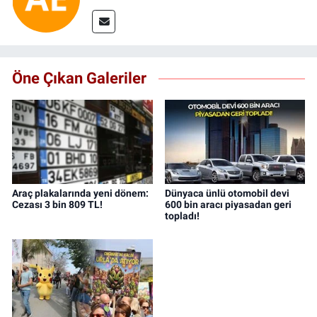
Öne Çıkan Galeriler
Araç plakalarında yeni dönem:
Dünyaca ünlü otomobil devi
Cezası 3 bin 809 TL!
600 bin aracı piyasadan geri
topladı!