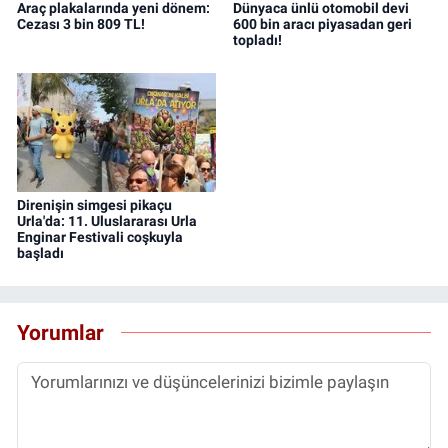
Araç plakalarında yeni dönem:
Dünyaca ünlü otomobil devi
Cezası 3 bin 809 TL!
600 bin aracı piyasadan geri
topladı!
Direnişin simgesi pikaçu
Urla'da: 11. Uluslararası Urla
Enginar Festivali coşkuyla
başladı
Yorumlar