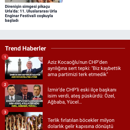
Direnişin simgesi pikaçu
Urla'da: 11. Uluslararası Urla
Enginar Festivali coşkuyla
başladı
Trend Haberler
1
Aziz Kocaoğlu'nun CHP'den
ayrılığına sert tepki: "Biz kaybettik
ama partimizi terk etmedik"
2
İzmir’de CHP’li eski ilçe başkanı
isim verdi, ateş püskürdü: Özel,
Ağbaba, Yücel…
3
Terlik fırlatılan böcekler milyon
dolarlık gelir kapısına dönüştü