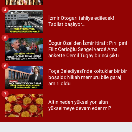
4
İzmir Otogarı tahliye edilecek!
Tadilat başlıyor...
5
Özgür Özel'den İzmir itirafı: Pırıl pırıl
Filiz Cerioğlu Sengel vardı! Ama
ankette Cemil Tugay birinci çıktı
6
Foça Belediyesi’nde koltuklar bir bir
boşaldı: Nikah memuru bile garaj
amiri oldu!
7
Altın neden yükseliyor, altın
yükselmeye devam eder mi?