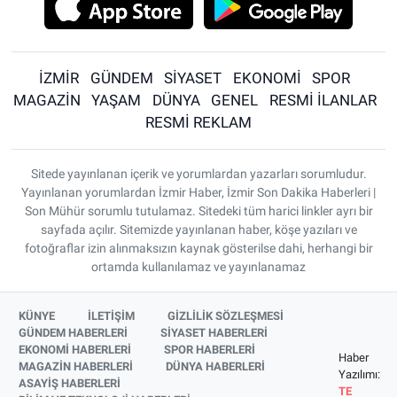
İZMİR
GÜNDEM
SİYASET
EKONOMİ
SPOR
MAGAZİN
YAŞAM
DÜNYA
GENEL
RESMİ İLANLAR
RESMİ REKLAM
Sitede yayınlanan içerik ve yorumlardan yazarları sorumludur.
Yayınlanan yorumlardan İzmir Haber, İzmir Son Dakika Haberleri |
Son Mühür sorumlu tutulamaz. Sitedeki tüm harici linkler ayrı bir
sayfada açılır. Sitemizde yayınlanan haber, köşe yazıları ve
fotoğraflar izin alınmaksızın kaynak gösterilse dahi, herhangi bir
ortamda kullanılamaz ve yayınlanamaz
KÜNYE
İLETİŞİM
GİZLİLİK SÖZLEŞMESİ
GÜNDEM HABERLERİ
SİYASET HABERLERİ
EKONOMİ HABERLERİ
SPOR HABERLERİ
Haber
MAGAZİN HABERLERİ
DÜNYA HABERLERİ
Yazılımı:
ASAYİŞ HABERLERİ
TE