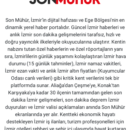
Son Mühür, İzmir’in dijital hafızası ve Ege Bölgesi'nin en
dinamik yerel haber portalıdır. Güncel İzmir haberleri ve
anlık İzmir son dakika gelişmelerini tarafsız, hızlı ve
doğru yayıncılık ilkeleriyle okuyucularına ulaştırır. Kentin
nabzını tutan özel haberlerin ve özel röportajların yanı
sıra, İzmirlilerin günlük yaşamını kolaylaştıran İzmir hava
durumu (15 günlük tahminler), İzmir namaz vakitleri,
İzmir ezan vakti ve anlık İzmir altın fiyatları (Kuyumcular
Odası canlı verileri) gibi kritik kent verilerini tek bir
platformda sunar. Aliağa'dan Çeşme'ye, Konak'tan
Karşıyaka'ya kadar 30 ilçenin tamamından gelen son
dakika İzmir gelişmeleri, son dakika deprem İzmir
duyuruları ve İzmir valisi açıklamaları anında Son Mühür
ekranlarında yer alır. Kentteki ekonomik hayatı
destekleyen İzmir iş ilanları, turizm profesyonelleri için
İzmir otelleri rehberi ve şehir içi ulaşımda hayat kurtaran