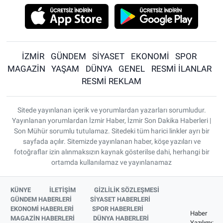
İZMİR
GÜNDEM
SİYASET
EKONOMİ
SPOR
MAGAZİN
YAŞAM
DÜNYA
GENEL
RESMİ İLANLAR
RESMİ REKLAM
Sitede yayınlanan içerik ve yorumlardan yazarları sorumludur.
Yayınlanan yorumlardan İzmir Haber, İzmir Son Dakika Haberleri |
Son Mühür sorumlu tutulamaz. Sitedeki tüm harici linkler ayrı bir
sayfada açılır. Sitemizde yayınlanan haber, köşe yazıları ve
fotoğraflar izin alınmaksızın kaynak gösterilse dahi, herhangi bir
ortamda kullanılamaz ve yayınlanamaz
KÜNYE
İLETİŞİM
GİZLİLİK SÖZLEŞMESİ
GÜNDEM HABERLERİ
SİYASET HABERLERİ
EKONOMİ HABERLERİ
SPOR HABERLERİ
Haber
MAGAZİN HABERLERİ
DÜNYA HABERLERİ
Yazılımı: