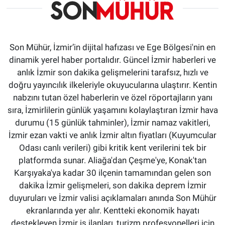
Son Mühür, İzmir’in dijital hafızası ve Ege Bölgesi'nin en
dinamik yerel haber portalıdır. Güncel İzmir haberleri ve
anlık İzmir son dakika gelişmelerini tarafsız, hızlı ve
doğru yayıncılık ilkeleriyle okuyucularına ulaştırır. Kentin
nabzını tutan özel haberlerin ve özel röportajların yanı
sıra, İzmirlilerin günlük yaşamını kolaylaştıran İzmir hava
durumu (15 günlük tahminler), İzmir namaz vakitleri,
İzmir ezan vakti ve anlık İzmir altın fiyatları (Kuyumcular
Odası canlı verileri) gibi kritik kent verilerini tek bir
platformda sunar. Aliağa'dan Çeşme'ye, Konak'tan
Karşıyaka'ya kadar 30 ilçenin tamamından gelen son
dakika İzmir gelişmeleri, son dakika deprem İzmir
duyuruları ve İzmir valisi açıklamaları anında Son Mühür
ekranlarında yer alır. Kentteki ekonomik hayatı
destekleyen İzmir iş ilanları, turizm profesyonelleri için