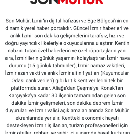
Son Mühür, İzmir’in dijital hafızası ve Ege Bölgesi'nin en
dinamik yerel haber portalıdır. Güncel İzmir haberleri ve
anlık İzmir son dakika gelişmelerini tarafsız, hızlı ve
doğru yayıncılık ilkeleriyle okuyucularına ulaştırır. Kentin
nabzını tutan özel haberlerin ve özel röportajların yanı
sıra, İzmirlilerin günlük yaşamını kolaylaştıran İzmir hava
durumu (15 günlük tahminler), İzmir namaz vakitleri,
İzmir ezan vakti ve anlık İzmir altın fiyatları (Kuyumcular
Odası canlı verileri) gibi kritik kent verilerini tek bir
platformda sunar. Aliağa'dan Çeşme'ye, Konak'tan
Karşıyaka'ya kadar 30 ilçenin tamamından gelen son
dakika İzmir gelişmeleri, son dakika deprem İzmir
duyuruları ve İzmir valisi açıklamaları anında Son Mühür
ekranlarında yer alır. Kentteki ekonomik hayatı
destekleyen İzmir iş ilanları, turizm profesyonelleri için
İzmir otelleri rehberi ve şehir içi ulaşımda hayat kurtaran