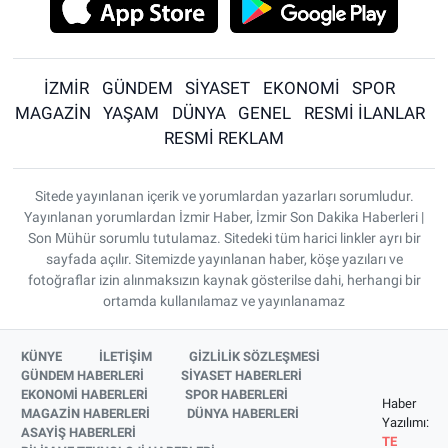
İZMİR
GÜNDEM
SİYASET
EKONOMİ
SPOR
MAGAZİN
YAŞAM
DÜNYA
GENEL
RESMİ İLANLAR
RESMİ REKLAM
Sitede yayınlanan içerik ve yorumlardan yazarları sorumludur.
Yayınlanan yorumlardan İzmir Haber, İzmir Son Dakika Haberleri |
Son Mühür sorumlu tutulamaz. Sitedeki tüm harici linkler ayrı bir
sayfada açılır. Sitemizde yayınlanan haber, köşe yazıları ve
fotoğraflar izin alınmaksızın kaynak gösterilse dahi, herhangi bir
ortamda kullanılamaz ve yayınlanamaz
KÜNYE
İLETİŞİM
GİZLİLİK SÖZLEŞMESİ
GÜNDEM HABERLERİ
SİYASET HABERLERİ
EKONOMİ HABERLERİ
SPOR HABERLERİ
Haber
MAGAZİN HABERLERİ
DÜNYA HABERLERİ
Yazılımı:
ASAYİŞ HABERLERİ
TE