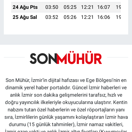
24 Ağu Pts
03:50
05:25
12:21
16:07
19:08
25 Ağu Sal
03:52
05:26
12:21
16:06
19:07
Son Mühür, İzmir’in dijital hafızası ve Ege Bölgesi'nin en
dinamik yerel haber portalıdır. Güncel İzmir haberleri ve
anlık İzmir son dakika gelişmelerini tarafsız, hızlı ve
doğru yayıncılık ilkeleriyle okuyucularına ulaştırır. Kentin
nabzını tutan özel haberlerin ve özel röportajların yanı
sıra, İzmirlilerin günlük yaşamını kolaylaştıran İzmir hava
durumu (15 günlük tahminler), İzmir namaz vakitleri,
İzmir ezan vakti ve anlık İzmir altın fiyatları (Kuyumcular