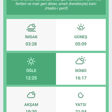
fertleri ve malı geri döner, ameli (kendisiyle) kalır.
(Hadis-i şerif)
İMSAK
GÜNEŞ
03:28
05:09
ÖĞLE
İKINDI
12:25
16:17
AKŞAM
YATSI
19:30
21:04