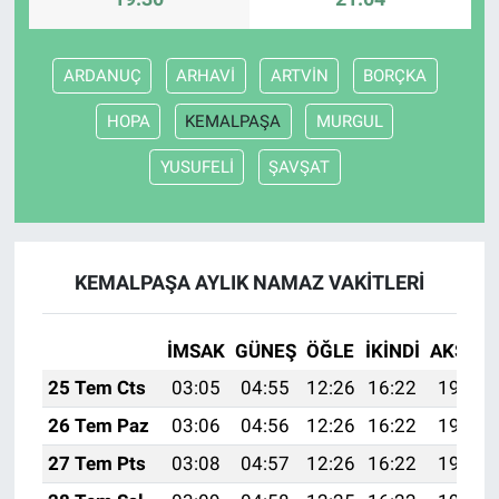
ARDANUÇ
ARHAVİ
ARTVİN
BORÇKA
HOPA
KEMALPAŞA
MURGUL
YUSUFELİ
ŞAVŞAT
KEMALPAŞA AYLIK NAMAZ VAKITLERI
İMSAK
GÜNEŞ
ÖĞLE
İKINDI
AKŞAM
25 Tem Cts
03:05
04:55
12:26
16:22
19:46
26 Tem Paz
03:06
04:56
12:26
16:22
19:45
27 Tem Pts
03:08
04:57
12:26
16:22
19:44