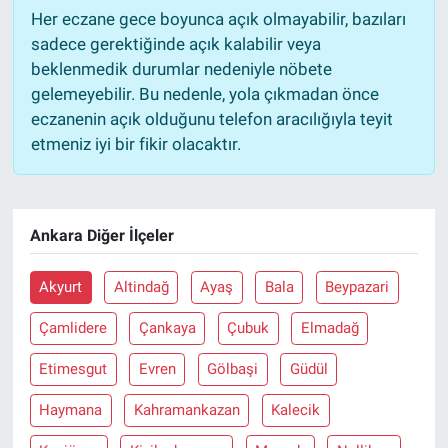
Her eczane gece boyunca açık olmayabilir, bazıları
sadece gerektiğinde açık kalabilir veya
beklenmedik durumlar nedeniyle nöbete
gelemeyebilir. Bu nedenle, yola çıkmadan önce
eczanenin açık olduğunu telefon aracılığıyla teyit
etmeniz iyi bir fikir olacaktır.
Ankara Diğer İlçeler
Akyurt
Altindağ
Ayaş
Bala
Beypazari
Çamlidere
Çankaya
Çubuk
Elmadağ
Etimesgut
Evren
Gölbaşi
Güdül
Haymana
Kahramankazan
Kalecik