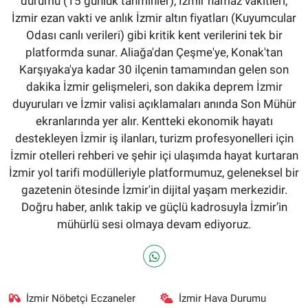
durumu (15 günlük tahminler), İzmir namaz vakitleri,
İzmir ezan vakti ve anlık İzmir altın fiyatları (Kuyumcular
Odası canlı verileri) gibi kritik kent verilerini tek bir
platformda sunar. Aliağa'dan Çeşme'ye, Konak'tan
Karşıyaka'ya kadar 30 ilçenin tamamından gelen son
dakika İzmir gelişmeleri, son dakika deprem İzmir
duyuruları ve İzmir valisi açıklamaları anında Son Mühür
ekranlarında yer alır. Kentteki ekonomik hayatı
destekleyen İzmir iş ilanları, turizm profesyonelleri için
İzmir otelleri rehberi ve şehir içi ulaşımda hayat kurtaran
İzmir yol tarifi modülleriyle platformumuz, geleneksel bir
gazetenin ötesinde İzmir'in dijital yaşam merkezidir.
Doğru haber, anlık takip ve güçlü kadrosuyla İzmir’in
mühürlü sesi olmaya devam ediyoruz.
İzmir Nöbetçi Eczaneler
İzmir Hava Durumu