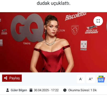
dudak uçuklattı.
Paylaş
-
+
A
A
Güler Bilgen
30.04.2025 - 17:22
Okunma Süresi: 1 Dk