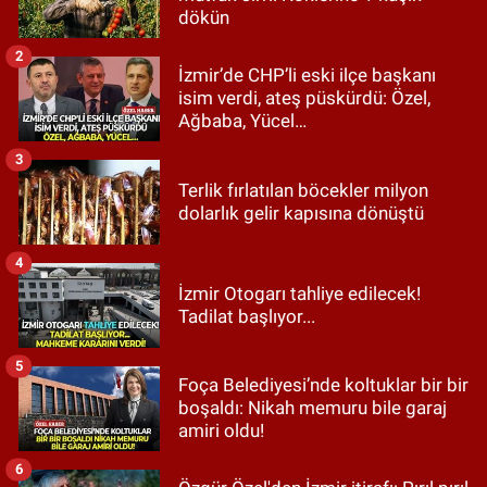
dökün
2
İzmir’de CHP’li eski ilçe başkanı
isim verdi, ateş püskürdü: Özel,
Ağbaba, Yücel…
3
Terlik fırlatılan böcekler milyon
dolarlık gelir kapısına dönüştü
4
İzmir Otogarı tahliye edilecek!
Tadilat başlıyor...
5
Foça Belediyesi’nde koltuklar bir bir
boşaldı: Nikah memuru bile garaj
amiri oldu!
6