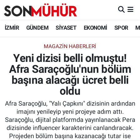
İzmir Nöbetçi Eczaneler
İZMİR
GÜNDEM
SİYASET
EKONOMİ
SPOR
M
İzmir Hava Durumu
MAGAZIN HABERLERI
Yeni dizisi belli olmuştu!
İzmir Namaz Vakitleri
Afra Saraçoğlu'nun bölüm
İzmir Trafik Yoğunluk Haritası
başına alacağı ücret belli
Süper Lig Puan Durumu ve Fikstür
oldu
Afra Saraçoğlu, "Yalı Çapkını" dizisinin ardından
Tüm Manşetler
imajını yenileyip yeni projeye adım attı.
Saraçoğlu, dijital platformda yayınlanacak Pera
Son Dakika Haberleri
dizisinde influencer karakterini canlandıracak.
Projeden bölüm başına kazanacağı tutar ise
Haber Arşivi