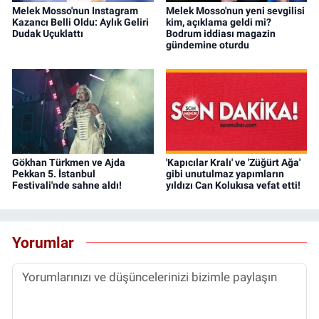
Melek Mosso'nun Instagram
Melek Mosso'nun yeni sevgilisi
Kazancı Belli Oldu: Aylık Geliri
kim, açıklama geldi mi?
Dudak Uçuklattı
Bodrum iddiası magazin
gündemine oturdu
Gökhan Türkmen ve Ajda
'Kapıcılar Kralı' ve 'Züğürt Ağa'
Pekkan 5. İstanbul
gibi unutulmaz yapımların
Festivali'nde sahne aldı!
yıldızı Can Kolukısa vefat etti!
Yorumlar