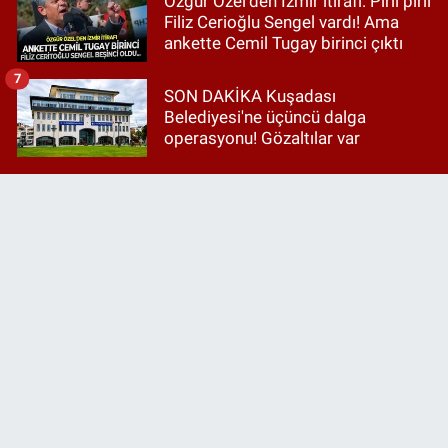
Özgür Özel'den İzmir itirafı: Pırıl pırıl
Filiz Cerioğlu Sengel vardı! Ama
ankette Cemil Tugay birinci çıktı
7
SON DAKİKA Kuşadası
Belediyesi'ne üçüncü dalga
operasyonu! Gözaltılar var