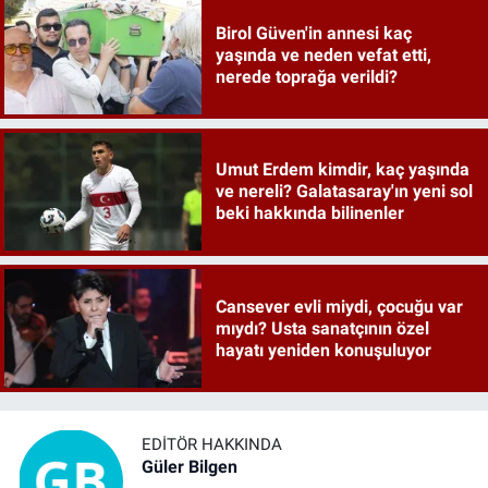
Birol Güven'in annesi kaç
yaşında ve neden vefat etti,
nerede toprağa verildi?
Umut Erdem kimdir, kaç yaşında
ve nereli? Galatasaray'ın yeni sol
beki hakkında bilinenler
Cansever evli miydi, çocuğu var
mıydı? Usta sanatçının özel
hayatı yeniden konuşuluyor
EDITÖR HAKKINDA
Güler Bilgen