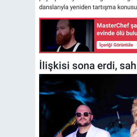
danslarıyla yeniden tartışma konusu
MasterChef şa
evinde ölü bul
İçeriği Görüntüle
İlişkisi sona erdi, s