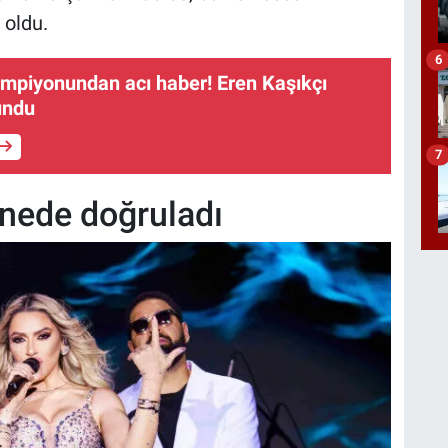
 oldu.
6
mpiyonundan acı haber! Eren Kaşıkçı
undu
7
ahnede doğruladı