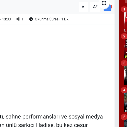
-
+
A
A
1
- 13:00
1
Okunma Süresi: 1 Dk
2
3
4
ı, sahne performansları ve sosyal medya
5
n ünlü şarkıcı Hadise, bu kez cesur