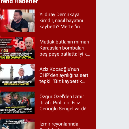
Trend Haberler
Yıldıray Demirkaya
kimdir, nasıl hayatını
kaybetti? Merter'in
tanınan ismi için taziye
mesajı
Mutlak butlanın mimarı
Karaaslan bombaları
peş peşe patlattı: İyi ki
bu davayı açtım…
Aziz Kocaoğlu'nun
CHP'den ayrılığına sert
tepki: "Biz kaybettik
ama partimizi terk
etmedik"
Özgür Özel'den İzmir
itirafı: Pırıl pırıl Filiz
Cerioğlu Sengel vardı!
Ama ankette Cemil
Tugay birinci çıktı
İzmir reyonlarında