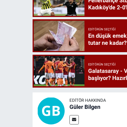
Fenerbahçe St
Kadıköy'de 2-0'
EDITÖRÜN SEÇTIĞI
En düşük emekl
tutar ne kadar?
EDITÖRÜN SEÇTIĞI
Galatasaray - V
başlıyor? Hazı
EDITÖR HAKKINDA
Güler Bilgen