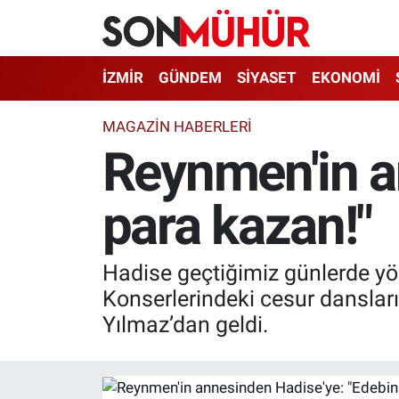
İzmir Nöbetçi Eczaneler
İZMİR
GÜNDEM
SİYASET
EKONOMİ
İzmir Hava Durumu
MAGAZIN HABERLERI
Reynmen'in a
İzmir Namaz Vakitleri
para kazan!"
İzmir Trafik Yoğunluk Haritası
Süper Lig Puan Durumu ve Fikstür
Hadise geçtiğimiz günlerde yön
Tüm Manşetler
Konserlerindeki cesur dansları 
Yılmaz’dan geldi.
Son Dakika Haberleri
Haber Arşivi