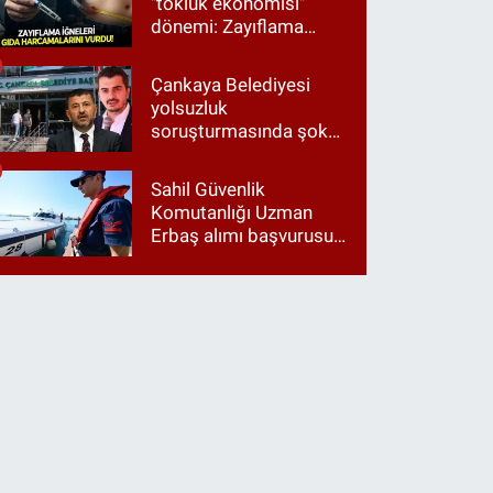
"tokluk ekonomisi"
dönemi: Zayıflama
iğneleri gıda
harcamalarını vurdu!
Çankaya Belediyesi
yolsuzluk
soruşturmasında şok
itiraf: "Belediyeyi Veli
Ağbaba yönetiyordu..."
Sahil Güvenlik
Komutanlığı Uzman
Erbaş alımı başvurusu
nasıl yapılır? 2026
başvuru şartları neler?