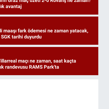
urm Graz maç özeti 2-0 Rövanş ne zaman?
lık avantaj
i maaşı fark ödemesi ne zaman yatacak,
 SGK tarihi duyurdu
illarreal maçı ne zaman, saat kaçta
rlık randevusu RAMS Park'ta