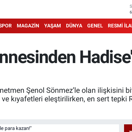
6
1
SPOR
MAGAZİN
YAŞAM
DÜNYA
GENEL
RESMİ İL
6
4
nnesinden Hadise'
5
6
etmen Şenol Sönmez’le olan ilişkisini bit
ve kıyafetleri eleştirilirken, en sert tep