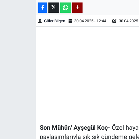
Güler Bilgen
30.04.2025 - 12:44
30.04.2025 
Son Mühür/ Ayşegül Koç-
Özel hayat
paylaşımlarıyla sık sık gündeme gele