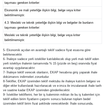
taşıması gereken kriterler:
Ekonomik ve mali yeterliğe ilişkin bilgi, belge veya kriter
belirtilmemiştir.
4.3. Mesleki ve teknik yeterliğe ilişkin bilgi ve belgeler ile bunların
taşıması gereken kriterler:
Mesleki ve teknik yeterliğe ilişkin bilgi, belge veya kriter
belirtilmemiştir.
5- Ekonomik açıdan en avantajlı teklif sadece fiyat esasına göre
belirlenecektir.
6- İhaleye sadece yerli istekliler katılabilecek olup yerli malı teklif eden
yerli istekliye ihalenin tamamında % 15 (yüzde on beş) oranında fiyat
avantajı uygulanacaktır.
7- İhaleye teklif verecek olanların, EKAP hesabına giriş yaparak ihale
dokümanını indirmeleri zorunludur.
8-Teklifler, EKAP üzerinden teklif mektubu ile ihaleye katılım belgesi ve
diğer ekler kullanılarak hazırlanacak ve e-imza ile imzalanarak ihale tarih
ve saatine kadar EKAP üzerinden gönderilecektir.
9- İstekliler tekliflerini, her bir iş kaleminin miktarı ile bu iş kalemleri için
teklif edilen birim fiyatların çarpımı sonucu bulunan toplam bedel
üzerinden teklif birim fiyat şeklinde vereceklerdir. İhale sonucunda,