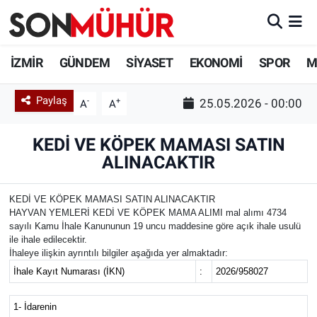
İzmir Nöbetçi Eczaneler
İZMİR
GÜNDEM
SİYASET
EKONOMİ
SPOR
M
İzmir Hava Durumu
Paylaş
-
+
25.05.2026 - 00:00
A
A
İzmir Namaz Vakitleri
KEDİ VE KÖPEK MAMASI SATIN
ALINACAKTIR
İzmir Trafik Yoğunluk Haritası
Süper Lig Puan Durumu ve Fikstür
KEDİ VE KÖPEK MAMASI SATIN ALINACAKTIR
HAYVAN YEMLERİ KEDİ VE KÖPEK MAMA ALIMI mal alımı 4734
sayılı Kamu İhale Kanununun 19 uncu maddesine göre açık ihale usulü
Tüm Manşetler
ile ihale edilecektir.
İhaleye ilişkin ayrıntılı bilgiler aşağıda yer almaktadır:
Son Dakika Haberleri
İhale Kayıt Numarası (İKN)
:
2026/958027
Haber Arşivi
1- İdarenin