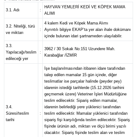
HAYVAN YEMLERİ KEDİ VE KÖPEK MAMA
3.1. Adı
:
ALIMI
4 kalem Kedi ve Köpek Mama Alımı
3.2. Niteliği, türü
:
Ayrıntılı bilgiye EKAP’ta yer alan ihale dokümanı
ve miktarı
içinde bulunan idari şartnameden ulaşılabilir.
3.3.
3962 / 30 Sokak No:151 Uzundere Mah.
Yapılacağı/teslim
:
Karabağlar /İZMİR
edileceği yer
İşe başlanılmasından itibaren idare tarafından
talep edilen mamalar 15 gün içinde, diğer
teslimatlar ise parçalar halinde (peyder pey)
idarenin istediği tarihlerde (15.12.2026 tarihini
geçmemek üzere) Veteriner İşleri Müdürlüğüne
teslim edilecektir. Sipariş edilen mamalar,
3.4.
idarenin belirlediği yere yüklenici tarafından
Süresi/teslim
:
teslim edilecektir. Mamalar yüklenici tarafından
tarihi
sipariş fişi karşılığında teslim edilecektir. Sipariş
fişinde ürünün adı, miktarı ve ölçü birimi yazılı
olacaktır. Sipariş fişinde teslim alan ve teslim