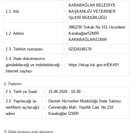
KARABAĞLAR BELEDİYE
1.1. Adı
:
BAŞKANLIĞI VETERİNER
İŞLERİ MÜDÜRLÜĞÜ
3962/30 Sokak No:151 Uzundere
1.2. Adresi
:
Karabağlar/İZMİR
KARABAĞLAR/İZMİR
1.3. Telefon numarası
:
02324148179
1.4. İhale dokümanının
görülebileceği ve indirilebileceği
:
https://ekap.kik.gov.tr/EKAP/
internet sayfası
2- İhalenin
2.1. Tarih ve Saati
:
15.06.2026 - 10:30
2.2. Yapılacağı (e-
Destek Hizmetleri Müdürlüğü İhale Salonu,
tekliflerin açılacağı)
:
Cennetoğlu Mah. Yeşillik Cad. No:232
adres
Karabağlar İZMİR
3- İhale konusu mal alımının