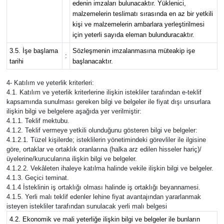
edenin imzaları bulunacaktır. Yüklenici,
malzemelerin teslimatı sırasında en az bir yetkili
kişi ve malzemelerin ambarlara yerleştirilmesi
için yeterli sayıda eleman bulunduracaktır.
3.5. İşe başlama
Sözleşmenin imzalanmasına müteakip işe
:
tarihi
başlanacaktır.
4- Katılım ve yeterlik kriterleri:
4.1. Katılım ve yeterlik kriterlerine ilişkin istekliler tarafından e-teklif
kapsamında sunulması gereken bilgi ve belgeler ile fiyat dışı unsurlara
ilişkin bilgi ve belgelere aşağıda yer verilmiştir:
4.1.1. Teklif mektubu.
4.1.2. Teklif vermeye yetkili olunduğunu gösteren bilgi ve belgeler:
4.1.2.1. Tüzel kişilerde; isteklilerin yönetimindeki görevliler ile ilgisine
göre, ortaklar ve ortaklık oranlarına (halka arz edilen hisseler hariç)/
üyelerine/kurucularına ilişkin bilgi ve belgeler.
4.1.2.2. Vekâleten ihaleye katılma halinde vekile ilişkin bilgi ve belgeler.
4.1.3. Geçici teminat.
4.1.4 İsteklinin iş ortaklığı olması halinde iş ortaklığı beyannamesi.
4.1.5. Yerli malı teklif edenler lehine fiyat avantajından yararlanmak
isteyen istekliler tarafından sunulacak yerli malı belgesi
4.2. Ekonomik ve mali yeterliğe ilişkin bilgi ve belgeler ile bunların