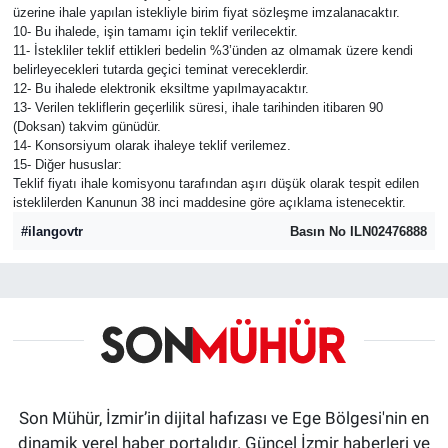
üzerine ihale yapılan istekliyle birim fiyat sözleşme imzalanacaktır.
10- Bu ihalede, işin tamamı için teklif verilecektir.
11- İstekliler teklif ettikleri bedelin %3’ünden az olmamak üzere kendi
belirleyecekleri tutarda geçici teminat vereceklerdir.
12- Bu ihalede elektronik eksiltme yapılmayacaktır.
13- Verilen tekliflerin geçerlilik süresi, ihale tarihinden itibaren 90
(Doksan) takvim günüdür.
14- Konsorsiyum olarak ihaleye teklif verilemez.
15- Diğer hususlar:
Teklif fiyatı ihale komisyonu tarafından aşırı düşük olarak tespit edilen
isteklilerden Kanunun 38 inci maddesine göre açıklama istenecektir.
#ilangovtr
Basın No ILN02476888
Son Mühür, İzmir’in dijital hafızası ve Ege Bölgesi'nin en
dinamik yerel haber portalıdır. Güncel İzmir haberleri ve