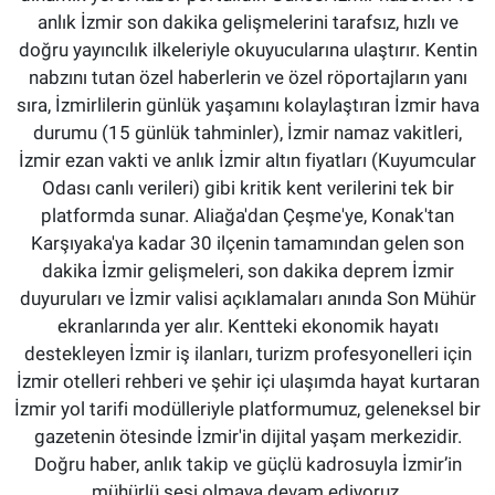
anlık İzmir son dakika gelişmelerini tarafsız, hızlı ve
doğru yayıncılık ilkeleriyle okuyucularına ulaştırır. Kentin
nabzını tutan özel haberlerin ve özel röportajların yanı
sıra, İzmirlilerin günlük yaşamını kolaylaştıran İzmir hava
durumu (15 günlük tahminler), İzmir namaz vakitleri,
İzmir ezan vakti ve anlık İzmir altın fiyatları (Kuyumcular
Odası canlı verileri) gibi kritik kent verilerini tek bir
platformda sunar. Aliağa'dan Çeşme'ye, Konak'tan
Karşıyaka'ya kadar 30 ilçenin tamamından gelen son
dakika İzmir gelişmeleri, son dakika deprem İzmir
duyuruları ve İzmir valisi açıklamaları anında Son Mühür
ekranlarında yer alır. Kentteki ekonomik hayatı
destekleyen İzmir iş ilanları, turizm profesyonelleri için
İzmir otelleri rehberi ve şehir içi ulaşımda hayat kurtaran
İzmir yol tarifi modülleriyle platformumuz, geleneksel bir
gazetenin ötesinde İzmir'in dijital yaşam merkezidir.
Doğru haber, anlık takip ve güçlü kadrosuyla İzmir’in
mühürlü sesi olmaya devam ediyoruz.