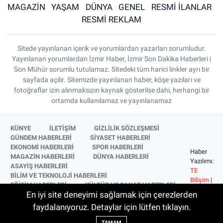
MAGAZİN
YAŞAM
DÜNYA
GENEL
RESMİ İLANLAR
RESMİ REKLAM
Sitede yayınlanan içerik ve yorumlardan yazarları sorumludur.
Yayınlanan yorumlardan İzmir Haber, İzmir Son Dakika Haberleri |
Son Mühür sorumlu tutulamaz. Sitedeki tüm harici linkler ayrı bir
sayfada açılır. Sitemizde yayınlanan haber, köşe yazıları ve
fotoğraflar izin alınmaksızın kaynak gösterilse dahi, herhangi bir
ortamda kullanılamaz ve yayınlanamaz
KÜNYE
İLETİŞİM
GİZLİLİK SÖZLEŞMESİ
GÜNDEM HABERLERİ
SİYASET HABERLERİ
EKONOMİ HABERLERİ
SPOR HABERLERİ
Haber
MAGAZİN HABERLERİ
DÜNYA HABERLERİ
Yazılımı:
ASAYİŞ HABERLERİ
TE
BİLİM VE TEKNOLOJİ HABERLERİ
Bilişim
|
EĞİTİM HABERLERİ
KÜLTÜR VE SANAT HABERLERİ
Copyright
En iyi site deneyimi sağlamak için çerezlerden
SAĞLIK HABERLERİ
YAŞAM HABERLERİ
© 2026
YEREL HABERLER
İZMİR HABERLERİ
faydalanıyoruz. Detaylar için lütfen tıklayın.
SİNEMA VE TELEVİZYON HABERLERİ
TAMAM