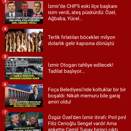
3
İzmir’de CHP’li eski ilçe başkanı
isim verdi, ateş püskürdü: Özel,
Ağbaba, Yücel…
4
Terlik fırlatılan böcekler milyon
dolarlık gelir kapısına dönüştü
5
İzmir Otogarı tahliye edilecek!
Tadilat başlıyor...
6
Foça Belediyesi’nde koltuklar bir bir
boşaldı: Nikah memuru bile garaj
amiri oldu!
7
Özgür Özel'den İzmir itirafı: Pırıl pırıl
Filiz Cerioğlu Sengel vardı! Ama
ankette Cemil Tugay birinci çıktı