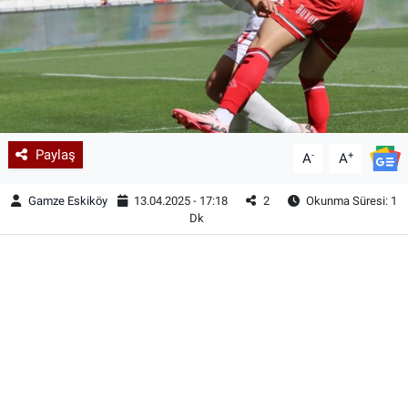
Paylaş
-
+
A
A
Gamze Eskiköy
13.04.2025 - 17:18
2
Okunma Süresi: 1
Dk