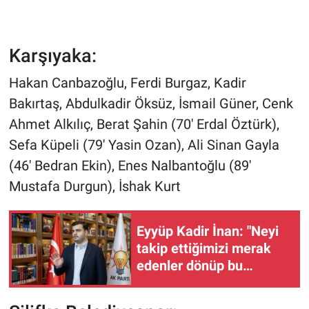
Karşıyaka:
Hakan Canbazoğlu, Ferdi Burgaz, Kadir
Bakırtaş, Abdulkadir Öksüz, İsmail Güner, Cenk
Ahmet Alkılıç, Berat Şahin (70' Erdal Öztürk),
Sefa Küpeli (79' Yasin Ozan), Ali Sinan Gayla
(46' Bedran Ekin), Enes Nalbantoğlu (89'
Mustafa Durgun), İshak Kurt
Eyyüp Kadir İnan: "Neyi
takip ettiğimizi merak
edenler dönüp bu
eserlere iyi baksın"