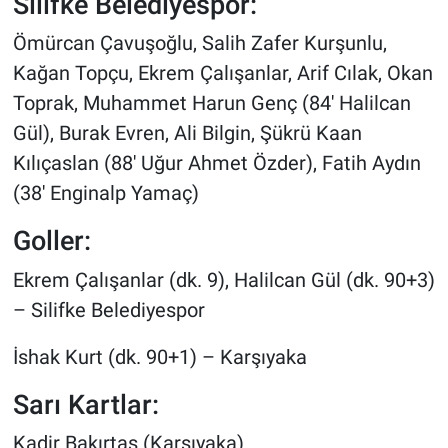
Silifke Belediyespor:
Ömürcan Çavuşoğlu, Salih Zafer Kurşunlu,
Kağan Topçu, Ekrem Çalışanlar, Arif Cılak, Okan
Toprak, Muhammet Harun Genç (84' Halilcan
Gül), Burak Evren, Ali Bilgin, Şükrü Kaan
Kılıçaslan (88' Uğur Ahmet Özder), Fatih Aydın
(38' Enginalp Yamaç)
Goller:
Ekrem Çalışanlar (dk. 9), Halilcan Gül (dk. 90+3)
– Silifke Belediyespor
İshak Kurt (dk. 90+1) – Karşıyaka
Sarı Kartlar:
Kadir Bakırtaş (Karşıyaka)