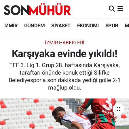
İzmir Nöbetçi Eczaneler
İZMİR
GÜNDEM
SİYASET
EKONOMİ
SPOR
M
İzmir Hava Durumu
İZMIR HABERLERI
Karşıyaka evinde yıkıldı!
İzmir Namaz Vakitleri
TFF 3. Lig 1. Grup 28. haftasında Karşıyaka,
İzmir Trafik Yoğunluk Haritası
taraftarı önünde konuk ettiği Silifke
Belediyespor’a son dakikada yediği golle 2-1
Süper Lig Puan Durumu ve Fikstür
mağlup oldu.
Tüm Manşetler
Son Dakika Haberleri
Haber Arşivi