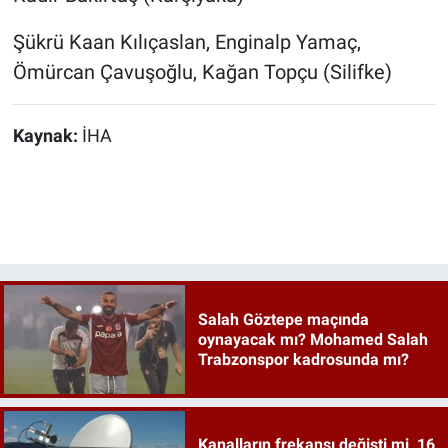
Şükrü Kaan Kılıçaslan, Enginalp Yamaç,
Ömürcan Çavuşoğlu, Kağan Topçu (Silifke)
Kaynak:
İHA
Salah Göztepe maçında
oynayacak mı? Mohamed Salah
Trabzonspor kadrosunda mı?
Kanalların frekansı değişti mi, 16