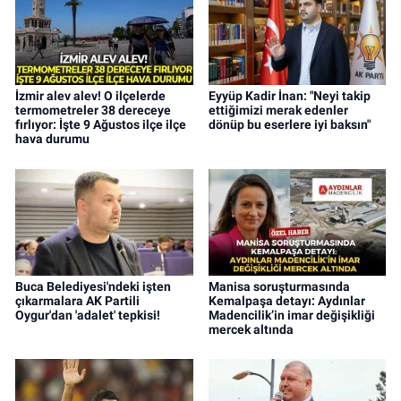
İzmir alev alev! O ilçelerde
Eyyüp Kadir İnan: "Neyi takip
termometreler 38 dereceye
ettiğimizi merak edenler
fırlıyor: İşte 9 Ağustos ilçe ilçe
dönüp bu eserlere iyi baksın"
hava durumu
Buca Belediyesi'ndeki işten
Manisa soruşturmasında
çıkarmalara AK Partili
Kemalpaşa detayı: Aydınlar
Oygur'dan 'adalet' tepkisi!
Madencilik’in imar değişikliği
mercek altında