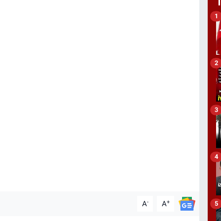
1
2
3
4
-
+
A
A
5