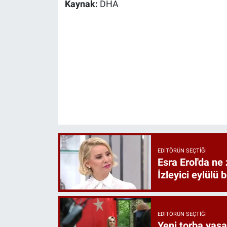
Kaynak:
DHA
EDITÖRÜN SEÇTIĞI
Esra Erol'da ne 
İzleyici eylülü 
EDITÖRÜN SEÇTIĞI
Yeni torba yasa 