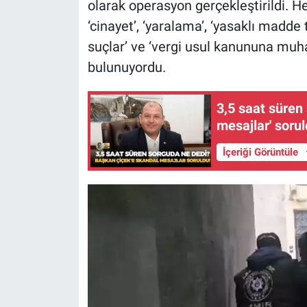
olarak operasyon gerçekleştirildi
.
He
‘cinayet’, ‘yaralama’
,
‘yasaklı madde ti
suçlar’ ve ‘vergi usul kanununa muhal
bulunuyordu.
3,5 saat süren
mesajlar' sorul
İçeriği Görüntüle