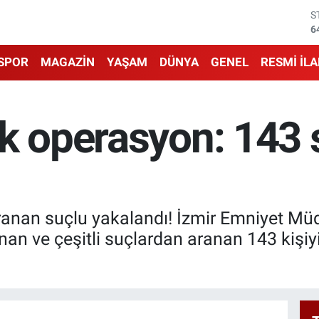
S
6
G
6
SPOR
MAGAZİN
YAŞAM
DÜNYA
GENEL
RESMİ İL
B
1
B
6
ük operasyon: 143 
D
4
E
5
ranan suçlu yakalandı! İzmir Emniyet Müd
an ve çeşitli suçlardan aranan 143 kişiyi