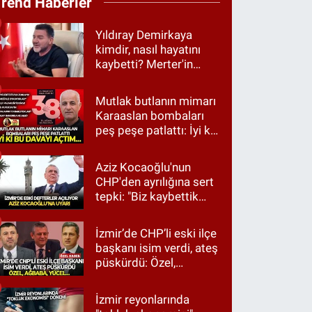
Trend Haberler
Yıldıray Demirkaya
kimdir, nasıl hayatını
kaybetti? Merter'in
tanınan ismi için taziye
mesajı
Mutlak butlanın mimarı
Karaaslan bombaları
peş peşe patlattı: İyi ki
bu davayı açtım…
Aziz Kocaoğlu'nun
CHP'den ayrılığına sert
tepki: "Biz kaybettik
ama partimizi terk
etmedik"
İzmir’de CHP’li eski ilçe
başkanı isim verdi, ateş
püskürdü: Özel,
Ağbaba, Yücel…
İzmir reyonlarında