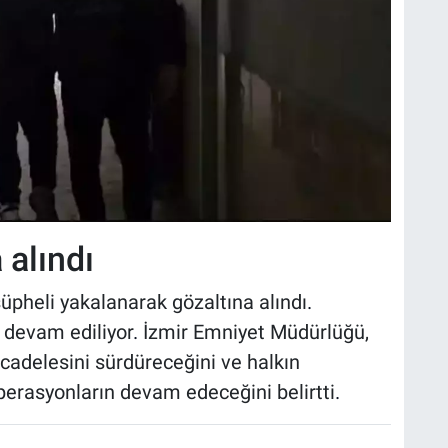
 alındı
pheli yakalanarak gözaltına alındı
.
 devam ediliyor
.
İzmir Emniyet Müdürlüğü,
ücadelesini sürdüreceğini ve halkın
perasyonların devam edeceğini belirtti
.