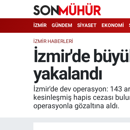
İzmir Nöbetçi Eczaneler
İZMİR
GÜNDEM
SİYASET
EKONOMİ
İzmir Hava Durumu
İZMIR HABERLERI
İzmir'de büy
İzmir Namaz Vakitleri
yakalandı
İzmir Trafik Yoğunluk Haritası
Süper Lig Puan Durumu ve Fikstür
İzmir'de dev operasyon: 143 a
Tüm Manşetler
kesinleşmiş hapis cezası bulun
operasyonla gözaltına aldı.
Son Dakika Haberleri
Haber Arşivi