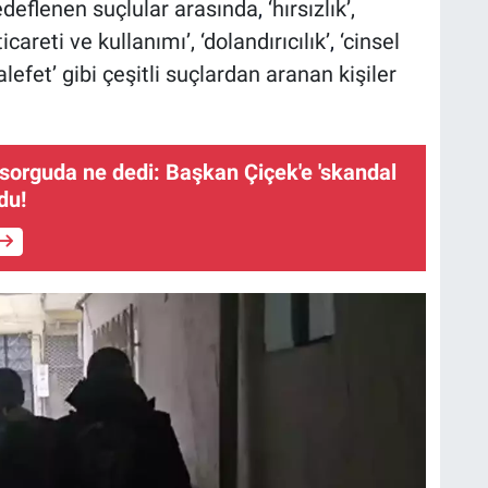
deflenen suçlular arasında
,
‘hırsızlık’,
careti ve kullanımı’, ‘dolandırıcılık’
,
‘cinsel
efet’ gibi çeşitli suçlardan aranan kişiler
 sorguda ne dedi: Başkan Çiçek'e 'skandal
du!