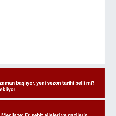
zaman başlıyor, yeni sezon tarihi belli mi?
bekliyor
Meclis'te: Er, şehit aileleri ve gazilerin