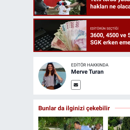
hakları ne olac
EDITÖRÜN SEÇTIĞI
3600, 4500 ve 5
SGK erken emekl
EDITÖR HAKKINDA
Merve Turan
Bunlar da ilginizi çekebilir