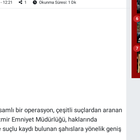
- 12:21
1
Okunma Süresi: 1 Dk
6
7
psamlı bir operasyon
,
çeşitli suçlardan aranan
zmir Emniyet Müdürlüğü
,
haklarında
 suçlu kaydı bulunan şahıslara yönelik geniş