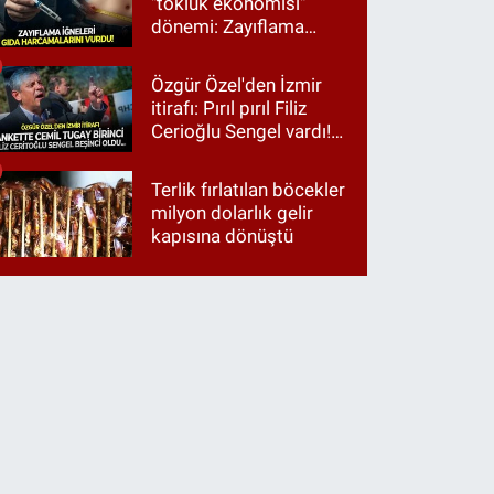
"tokluk ekonomisi"
dönemi: Zayıflama
iğneleri gıda
harcamalarını vurdu!
Özgür Özel'den İzmir
itirafı: Pırıl pırıl Filiz
Cerioğlu Sengel vardı!
Ama ankette Cemil
Tugay birinci çıktı
Terlik fırlatılan böcekler
milyon dolarlık gelir
kapısına dönüştü