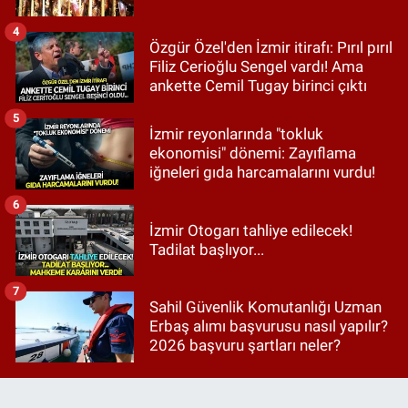
4
Özgür Özel'den İzmir itirafı: Pırıl pırıl
Filiz Cerioğlu Sengel vardı! Ama
ankette Cemil Tugay birinci çıktı
5
İzmir reyonlarında "tokluk
ekonomisi" dönemi: Zayıflama
iğneleri gıda harcamalarını vurdu!
6
İzmir Otogarı tahliye edilecek!
Tadilat başlıyor...
7
Sahil Güvenlik Komutanlığı Uzman
Erbaş alımı başvurusu nasıl yapılır?
2026 başvuru şartları neler?