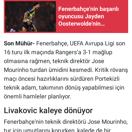
Fenerbahçe'nin başarılı
oyuncusu Jayden
Oosterwolde'nin
sahalara ne zaman
döneceği belli oldu
Son Mühür-
Fenerbahçe
,
UEFA Avrupa Ligi son
16 turu ilk maçında Rangers’a 3-1 mağlup
olmasına rağmen, teknik direktör Jose
Mourinho turdan ümidini kesmedi. Kritik rövanş
maçı öncesi hazırlıklarını sürdüren Portekizli
teknik adam, takımının dönüş yapabilmesi için
önemli hamleler planlıyor.
Livakovic kaleye dönüyor
Fenerbahçe'nin teknik direktörü Jose Mourinho,
tur için umutlarını korurken, kalede de bir