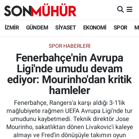
İzmir Nöbetçi Eczaneler
İZMİR
GÜNDEM
SİYASET
EKONOMİ
SPOR
M
İzmir Hava Durumu
SPOR HABERLERI
Fenerbahçe'nin Avrupa
İzmir Namaz Vakitleri
Ligi'nde umudu devam
İzmir Trafik Yoğunluk Haritası
ediyor: Mourinho'dan kritik
Süper Lig Puan Durumu ve Fikstür
hamleler
Fenerbahçe, Rangers'a karşı aldığı 3-1'lik
Tüm Manşetler
mağlubiyete rağmen UEFA Avrupa Ligi'nde tur
umudunu kaybetmedi. Teknik direktör Jose
Son Dakika Haberleri
Mourinho, sakatlıktan dönen Livakovic'i kaleye
almayı ve Fred'in dönüşüyle takımın oyun
Haber Arşivi