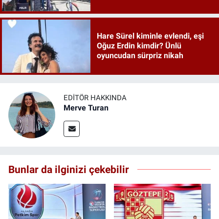
detaylar ortaya çıktı
Hare Sürel kiminle evlendi, eşi
Oğuz Erdin kimdir? Ünlü
oyuncudan sürpriz nikah
EDITÖR HAKKINDA
Merve Turan
Bunlar da ilginizi çekebilir