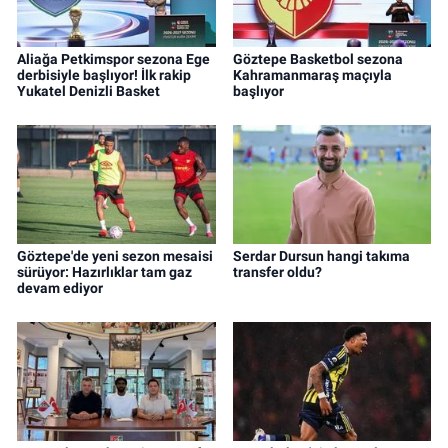
Aliağa Petkimspor sezona Ege
Göztepe Basketbol sezona
derbisiyle başlıyor! İlk rakip
Kahramanmaraş maçıyla
Yukatel Denizli Basket
başlıyor
Göztepe'de yeni sezon mesaisi
Serdar Dursun hangi takıma
sürüyor: Hazırlıklar tam gaz
transfer oldu?
devam ediyor