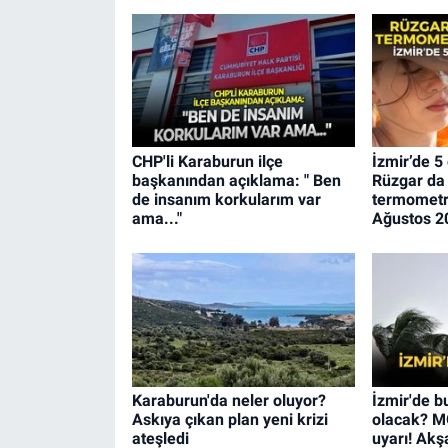
CHP'li Karaburun ilçe
İzmir’de 5
başkanından açıklama: " Ben
Rüzgar da
de insanım korkularım var
termometre
ama..."
Ağustos 2
Karaburun'da neler oluyor?
İzmir'de b
Askıya çıkan plan yeni krizi
olacak? MG
ateşledi
uyarı! Akş