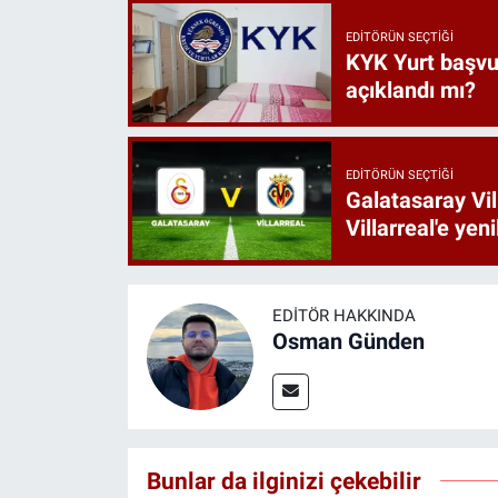
EDITÖRÜN SEÇTIĞI
KYK Yurt başvur
açıklandı mı?
EDITÖRÜN SEÇTIĞI
Galatasaray Vil
Villarreal'e yeni
EDITÖR HAKKINDA
Osman Günden
Bunlar da ilginizi çekebilir