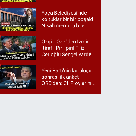
Foça Belediyesi’nde
koltuklar bir bir boşaldı:
Nikah memuru bile
garaj amiri oldu!
Özgür Özel'den İzmir
itirafı: Pırıl pırıl Filiz
Cerioğlu Sengel vardı!
Ama ankette Cemil
Tugay birinci çıktı
Yeni Parti'nin kuruluşu
sonrası ilk anket
ORC'den: CHP oylarının
üçte ikisi Özgür Özel'e,
üçte biri Kılıçdaroğlu'na