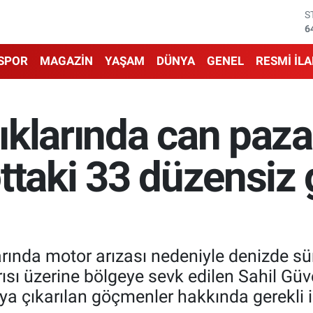
S
6
G
6
B
SPOR
MAGAZİN
YAŞAM
DÜNYA
GENEL
RESMİ İL
1
B
6
D
klarında can paza
4
E
5
ottaki 33 düzensi
larında motor arızası nedeniyle denizde sü
ı üzerine bölgeye sevk edilen Sahil Güve
aya çıkarılan göçmenler hakkında gerekli i