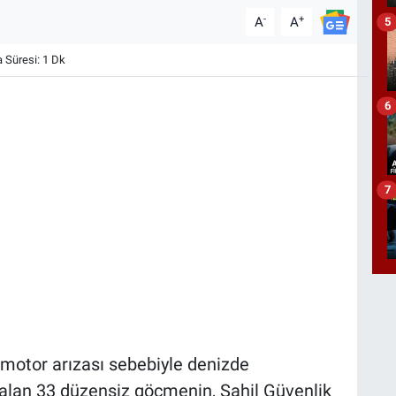
-
+
A
A
5
Süresi: 1 Dk
6
7
a motor arızası sebebiyle denizde
 alan 33 düzensiz göçmenin, Sahil Güvenlik