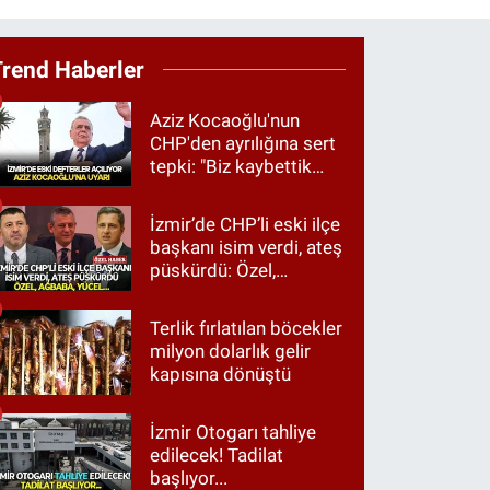
Trend Haberler
Aziz Kocaoğlu'nun
CHP'den ayrılığına sert
tepki: "Biz kaybettik
ama partimizi terk
etmedik"
İzmir’de CHP’li eski ilçe
başkanı isim verdi, ateş
püskürdü: Özel,
Ağbaba, Yücel…
Terlik fırlatılan böcekler
milyon dolarlık gelir
kapısına dönüştü
İzmir Otogarı tahliye
edilecek! Tadilat
başlıyor...