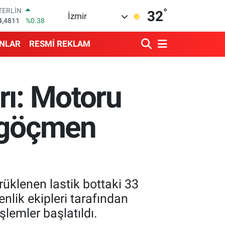
TERLİN
°
4,4811
%0.38
32
İzmir
RAM ALTIN
660.55
%0.03
İST100
ANLAR
RESMİ REKLAM
3.779
%-14
ITCOIN
4.944,08
%-0.18
OLAR
rı: Motoru
7,7436
%0.18
URO
5,2510
%0.32
z göçmen
rüklenen lastik bottaki 33
nlik ekipleri tarafından
şlemler başlatıldı.