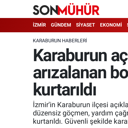
İzmir Nöbetçi Eczaneler
İZMİR
GÜNDEM
SİYASET
EKONOMİ
İzmir Hava Durumu
KARABURUN HABERLERI
Karaburun açı
İzmir Namaz Vakitleri
arızalanan b
İzmir Trafik Yoğunluk Haritası
Süper Lig Puan Durumu ve Fikstür
kurtarıldı
Tüm Manşetler
İzmir'in Karaburun ilçesi açık
Son Dakika Haberleri
düzensiz göçmen, yardım çağrıs
kurtarıldı. Güvenli şekilde kar
Haber Arşivi