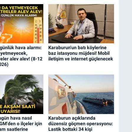
 günlük hava alarmı:
Karaburun'un batı köylerine
 yetmeyecek,
baz istasyonu müjdesi! Mobil
ler alev alev! (8-12
iletişim ve internet güçlenecek
026)
ugün hava nasıl
Karaburun açıklarında
M'den o ilçeler için
düzensiz göçmen operasyonu:
am saatlerine
Lastik bottaki 34 kişi